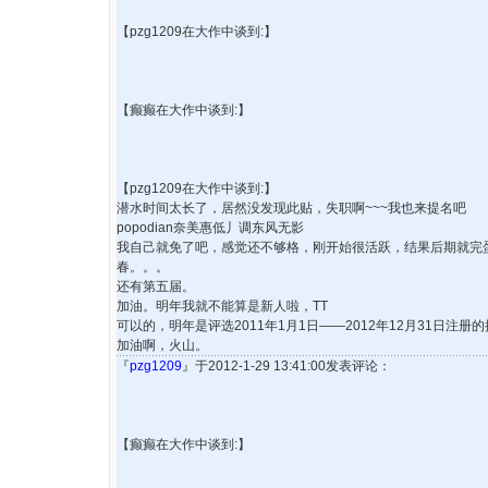
【pzg1209在大作中谈到:】
【癫癫在大作中谈到:】
【pzg1209在大作中谈到:】
潜水时间太长了，居然没发现此贴，失职啊~~~我也来提名吧
popodian奈美惠低丿调东风无影
我自己就免了吧，感觉还不够格，刚开始很活跃，结果后期就完
春。。。
还有第五届。
加油。明年我就不能算是新人啦，TT
可以的，明年是评选2011年1月1日——2012年12月31日注册
加油啊，火山。
『
pzg1209
』于2012-1-29 13:41:00发表评论：
【癫癫在大作中谈到:】