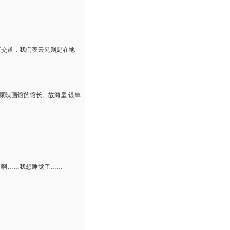
打交道，我们夜云兄则是在地
家映画馆的馆长。故海皇 银隼
，啊……我想睡觉了……