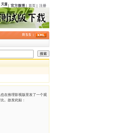
天藤真
（日本）诞辰
111
周年；
伊丽莎白·彼得斯
（美国）逝世
13
周年；历史上的今天
|
官方微博
|
首页
|
注册
RSS：
兄也在推理影视版里发了一个观
对比。故发此贴：