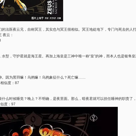
们的法医夜云兄，自称冥王，其实也与冥王很相似。冥王地处地下，专门与死去的人
 夜云：
8
，水型，守护星就是海王星。再加上海皇是三神中唯一称“皇”的神，而本人也是银隼皇
神。因为黑羽嘛！乌鸦嘛！乌鸦象征什么？死亡嘛……
相似度：87
般什么时候睡觉？晚上？不明确，是夜里面。那么，暗夜君就可以担任睡神的职责了
似度：97