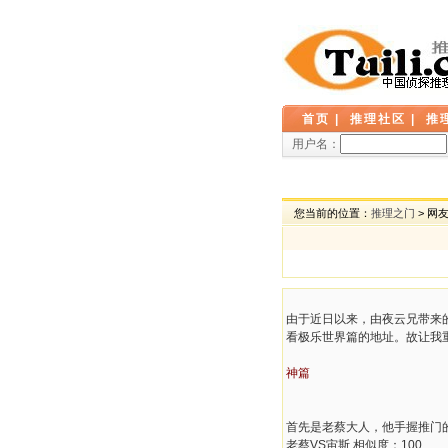
首页
|
推理社区
|
推
用户名：
您当前的位置：
推理之门
> 网
由于近日以来，由夜云兄带来
看极乐世界篇的地址。故让我
神篇
首先是老蔡大人，他手握推门
老蔡VS宙斯 相似度：100