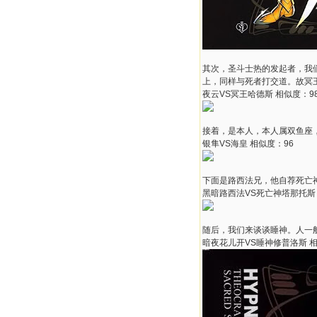
其次，圣斗士热的发起者，我
上，同样与死者打交道。故冥王
夜云VS冥王哈德斯 相似度：9
接着，是本人，本人属双鱼座
银隼VS海皇 相似度：96
下面是路西法兄，他自荐死亡
黑暗路西法VS死亡神塔那托斯 
随后，我们来谈谈睡神。人一
暗夜花儿开VS睡神修普洛斯 相