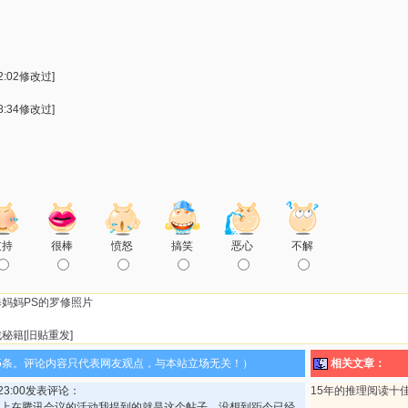
2:02修改过]
8:34修改过]
支持
很棒
愤怒
搞笑
恶心
不解
妈妈PS的罗修照片
秘籍[旧贴重发]
5条。评论内容只代表网友观点，与本站立场无关！）
相关文章：
3:23:00发表评论：
15年的推理阅读十
晚上在腾讯会议的活动我提到的就是这个帖子。没想到距今已经