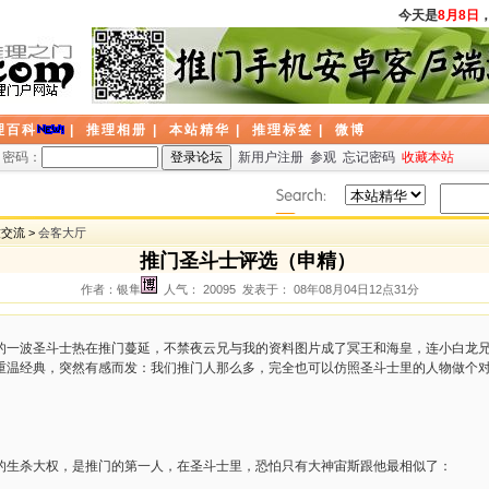
今天是
8月8日
，
理百科
|
推理相册
|
本站精华
|
推理标签
|
微博
密码：
新用户注册
参观
忘记密码
收藏本站
友交流 >
会客大厅
推门圣斗士评选（申精）
作者：银隼
人气： 20095 发表于： 08年08月04日12点31分
的一波圣斗士热在推门蔓延，不禁夜云兄与我的资料图片成了冥王和海皇，连小白龙
重温经典，突然有感而发：我们推门人那么多，完全也可以仿照圣斗士里的人物做个
的生杀大权，是推门的第一人，在圣斗士里，恐怕只有大神宙斯跟他最相似了：