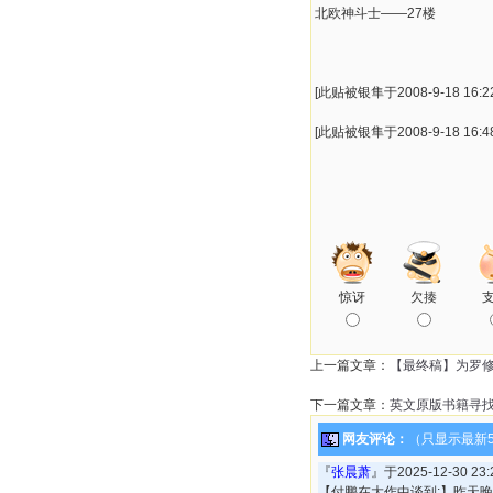
北欧神斗士——27楼
[此贴被银隼于2008-9-18 16:2
[此贴被银隼于2008-9-18 16:4
惊讶
欠揍
上一篇文章：
【最终稿】为罗修
下一篇文章：
英文原版书籍寻找
网友评论：
（只显示最新
『
张晨萧
』于2025-12-30 2
【付鹏在大作中谈到:】昨天