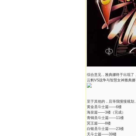
综合意见，雅典娜终于出现了
云豹VS战争与智慧女神雅典娜 
至于其他的，且等我慢慢规划…
黄金圣斗士篇——6楼
海皇篇——3楼（完成）
青铜圣斗士篇——11楼
冥王篇——8楼
白银圣斗士篇——23楼
天斗士篇——39楼