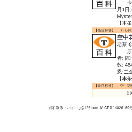
卡伦·施
月1日
Mys
【本条
【条目标签】：
卡伦·
空中
老蔡
原作名:
者: 
数: 
恩·兰金
【本条
【条目标签】：
空中花
首页
邮件联系：
zhejiong@126.com
沪ICP备14026169