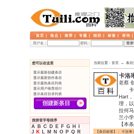
首页
|
焦点
|
推荐
|
专题
|
组织
|
标签
|
咨询
用户名：
密码：
当前位置：
首页
→ 条目
您可以在这里
显示最新创建条目
卡洛
显示最新协作条目
老蔡
显示最热条目列表
显示用户推荐排行
卡洛琳
显示条目目录列表
Har
理，以
拉何马
兰小学
按拼音字母排序
【本条
A
B
C
D
E
F
G
H
I
J
K
L
M
N
O
P
Q
R
【条目标签】：
卡洛琳