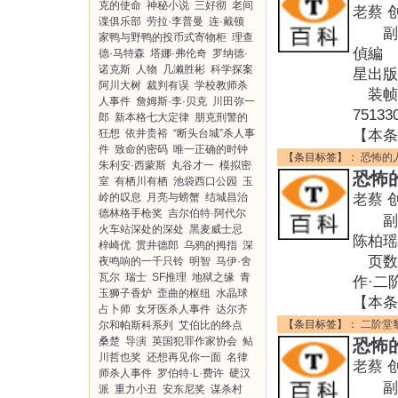
克的使命
神秘小说
三好彻
老间
老蔡
谍俱乐部
劳拉·李普曼
连·戴顿
副标题
家鸭与野鸭的投币式寄物柜
理查
偵編 
德·马特森
塔娜·弗伦奇
罗纳德·
诺克斯
人物
几濑胜彬
科学探案
星出版
阿川大树
裁判有误
学校教师杀
装帧:
人事件
詹姆斯·李·贝克
川田弥一
75133
郎
新本格七大定律
朋克刑警的
狂想
依井贵裕
“断头台城”杀人事
【本条
件
致命的密码
唯一正确的时钟
【条目标签】：
恐怖的
朱利安·西蒙斯
丸谷才一
模拟密
恐怖
室
有栖川有栖
池袋西口公园
玉
岭的叹息
月亮与螃蟹
结城昌治
老蔡
德林格手枪奖
吉尔伯特·阿代尔
副标题
火车站深处的深处
黑麦威士忌
陈柏瑶
梓崎优
贯井德郎
乌鸦的拇指
深
页数:
夜鸣响的一千只铃
明智
马伊·舍
瓦尔
瑞士
SF推理
地狱之缘
青
作·二
玉狮子香炉
歪曲的枢纽
水晶球
【本条
占卜师
女牙医杀人事件
达尔齐
【条目标签】：
二阶堂
尔和帕斯科系列
艾伯比的终点
桑楚
导演
英国犯罪作家协会
鲇
恐怖
川哲也奖
还想再见你一面
名律
老蔡
师杀人事件
罗伯特·L·费许
硬汉
副标题
派
重力小丑
安东尼奖
谋杀村