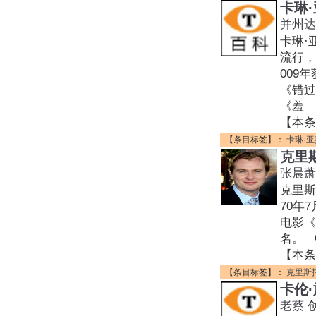
卡琳
并州达
卡琳·
流行，
009
《错过（
《羞
【本条
【条目标签】：
卡琳·
克里
张晨萧
克里斯托
70年
电影《
名。 
【本条
【条目标签】：
克里斯
卡伦
老蔡