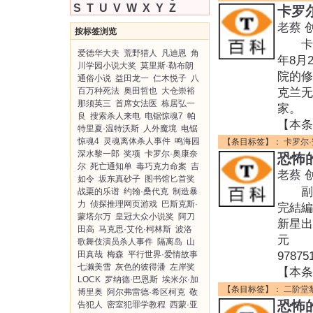
S
T
U
V
W
X
Y
Z
卡罗
老蔡
按标签浏览
卡罗尔·
爱德华大夫
荒野猎人
凡迪恩
角
年8月
川学园小说大奖
莫里斯·勒布朗
院的修
通俗小说
益田龙一
仁木悦子
八
百万种死法
奥田哲也
大仓崇裕
克兰无
那须英三
首席女法医
栋居弘一
家。
良
搜索杀人来电
电锯惊魂7
帕
【本条
特里夏·温特沃斯
人外魔境
电锯
惊魂4
灵魂离体杀人事件
鸣海园
【条目标签】：
卡罗尔·
深水黎一郎
奖项
卡罗尔·奥康奈
恐怖
尔
死亡通知单
毒巧克力命案
吉
老蔡
如令
坂东真砂子
图书馆匕首奖
副标题
战栗的乐谱
约翰·桑代克
制造暴
力
侦探推理网页游戏
巴斯克斯·
完結編
蒙塔尔万
皇冠大众小说奖
阿刀
新星出
田高
马克思·艾伦·柯林斯
波洛
元 装
歌舞伎演员杀人事件
隔离岛
山
田真哉
梅森
平行世界·爱情故事
97875
七濑美雪
灰色的彼得潘
左岸奖
【本条
LOCK
罗纳德·巴恩斯
埃米尔·加
【条目标签】：
二阶堂
博里奥
阿尔弗雷德·希区柯克
敬
恐怖
告犯人
密室犯罪学教程
西蒙·亚