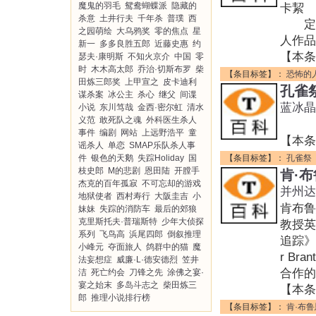
魔鬼的羽毛
鸳鸯蝴蝶派
隐藏的
卡絜 
杀意
土井行夫
千年杀
普璞
西
定价:
之园萌绘
大乌鸦奖
零的焦点
星
人作品
新一
多多良胜五郎
近藤史惠
约
【本条
瑟夫·康明斯
不知火京介
中国
零
时
木木高太郎
乔治·切斯布罗
柴
【条目标签】：
恐怖的
田炼三郎奖
上甲宣之
皮卡迪利
孔雀
谋杀案
冰公主
杀心
继父
间谍
蓝冰晶
小说
东川笃哉
金西·密尔虹
清水
义范
敢死队之魂
外科医生杀人
事件
编剧
网站
上远野浩平
童
【本条
谣杀人
单恋
SMAP乐队杀人事
件
银色的天鹅
失踪Holiday
国
【条目标签】：
孔雀祭
枝史郎
M的悲剧
恩田陆
开膛手
肯·
杰克的百年孤寂
不可忘却的游戏
并州达
地狱使者
西村寿行
大阪圭吉
小
肯布鲁
妹妹
失踪的消防车
最后的郊狼
克里斯托夫·普瑞斯特
少年大侦探
教授英
系列
飞鸟高
浜尾四郎
倒叙推理
追踪》
小峰元
夺面旅人
鸽群中的猫
魔
r Br
法妄想症
威廉·L·德安德烈
笠井
合作的
洁
死亡约会
刀锋之先
涂佛之宴·
宴之始末
多岛斗志之
柴田炼三
【本条
郎
推理小说排行榜
【条目标签】：
肯·布鲁