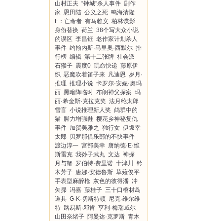
山村正夫
“钟城”杀人事件
剧作
家
恩田陆
公义之死
鸣海清隆
F：亡命者
有马赖义
柏林谍影
身份替换
荷兰
38个写大众小说
的误区
李昌钰
老作家计划杀人
事件
约翰内斯·马里奥·西默尔
排
行榜
编辑
第十二张牌
社会派
石猴子
震度0
玩命快递
藤原伊
织
恶魔吹着笛子来
凡迪恩
岁月·
推理
推理小说
卡罗尔·安妮·奥玛
丽
黑暗降临时
布朗神父探案
玛
丽·希金斯·克拉克奖
法月纶太郎
雪盲
小说推理新人奖
鸽群中的
猫
脚力增强鞋
樱花乡神秘复仇
事件
加贺美雅之
独行女
伊坂幸
太郎
贝罗那俱乐部的不快事件
渡边淳一
宫部美幸
唐纳德·E·维
斯雷克
我孙子武丸
文达
神探
月与蟹
罗伯特·费里诺
十津川
铃
木芳子
唐娜·安德鲁斯
草薙俊平
手表型麻醉枪
灰色的彼得潘
冲
矢昴
冯嘉
藤桂子
三十口棺材岛
道具
G·K·切斯特顿
尼克·维尔维
特
路易斯·邓肯
亨利·梅瑞威尔
山田奈绪子
阿曼达·克罗斯
青木