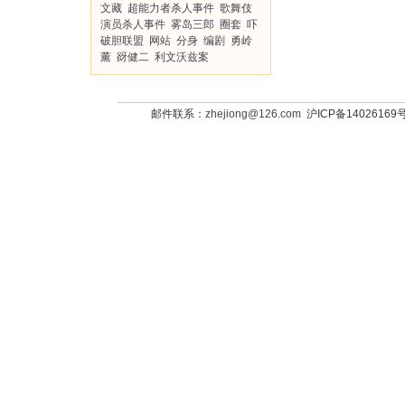
文藏
超能力者杀人事件
歌舞伎
演员杀人事件
雾岛三郎
圈套
吓
破胆联盟
网站
分身
编剧
勇岭
薰
谺健二
利文沃兹案
邮件联系：
zhejiong@126.com
沪ICP备14026169