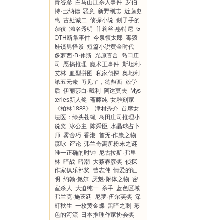
青谷彦
白马山庄杀人事件
罗伯
特·巴纳德
恶意
新野刚志
近藤史
惠
古处诚二
侦探小说
刽子手的
杂役
濑名秀明
菲莉丝·惠特尼
G
OTH断掌事件
今泉慎太郎
毒猿
蛙镜男怪谈
短篇小说黄金时代
多萝西·B·休斯
光原百合
岛田庄
司
恶搞推理
魔术王事件
斯坦利·
艾林
血型拼图
私家侦探
奥地利
第五元素
再见了，德彪西
放学
后
伊丽莎白·戴利
阿达莫夫
Mys
teries新人奖
斋藤纯
女雕刻家
《柏林1888》
津村秀介
首席女
法医：绿头苍蝇
岛田庄司推理小
说奖
冰公主
陈舜臣
水晶球占卜
师
雾舍巧
香港
首无·作祟之物
森咏
评论
弗兰奇寓所粉末之谜
唯一正确的时钟
尼古拉斯·弗里
林
暗战
暗潮
大薮春彦奖
侦探
作家俱乐部奖
曹志伟
情爱的证
明
约翰·鲍尔
厌魅·附体之物
密
室杀人
大迫纯一
杀手
蓝色区域
弗兰克·施茨廷
尼罗·伍尔芙奖
深
町秋生
一枚黄金蝶
黑暗之刺
彩
色的河流
日本推理作家协会奖