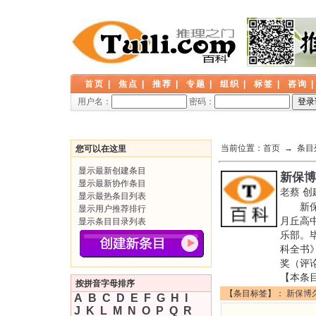
首页
|
焦点
|
推荐
|
专题
|
组织
|
标签
|
咨询
用户名：
密码：
当前位置：
首页
→ 条目
您可以在这里
显示最新创建条目
新保博
显示最新协作条目
老蔡
创
显示最热条目列表
新保博
显示用户推荐排行
月丘高
显示条目目录列表
乐部。
科全书
奖（评
【本条
按拼音字母排序
【条目标签】：
新保博
A
B
C
D
E
F
G
H
I
J
K
L
M
N
O
P
Q
R