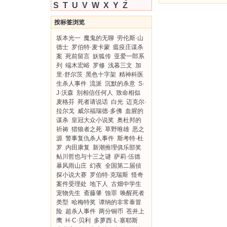
S
T
U
V
W
X
Y
Z
按标签浏览
坂本光一
魔鬼的无聊
劳伦斯·山
德士
罗伯特·麦卡蒙
瘟疫庄谋杀
案
死前留言
妖狐传
亚爱一郎系
列
端木宏峪
罗修
浅暮三文
加
里·舒尔茨
黑色十字架
精神科医
生杀人事件
流派
沉默的杀意
S·
J·沃森
别相信任何人
致命相似
麦格芬
死者请说话
白光
迈克尔·
拉尔戈
威尔福瑞德·多佛
血腥的
谋杀
皇冠大众小说奖
奥杜邦的
祈祷
猎狼者之死
草野唯雄
恶之
源
警事复仇杀人事件
斯考特·杜
罗
内田康复
新潮推理俱乐部奖
鲇川哲也与十三之谜
萨莉·伍德
暴风雨山庄
幻夜
全国第二届侦
探小说大赛
罗伯特·克瑞斯
怪奇
案件受理处
地下人
古畑中学生
宠物先生
斋藤肇
蚀罪
唤醒死者
类型
哈梅特奖
谭纳的非常泰冒
险
超杀人事件
两分铜币
苍井上
鹰
H·C·贝利
多萝西·L·塞耶斯