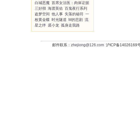
白城恶魔
首席女法医：肉体证据
三好彻
海渡英佑
百鬼夜行系列
盗梦空间
他人事
失落的秘符
一
枚黄金蝶
时光隧道
M的悲剧
流
星之绊
裘小龙
孤身走我路
邮件联系：
zhejiong@126.com
沪ICP备14026169