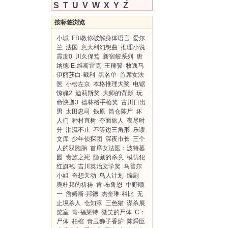
S
T
U
V
W
X
Y
Z
按标签浏览
小城
FBI教你破解身体语言
爱尔
兰
法国
意大利幻想曲
推理小说
震度0
川久保笃
新宿鲛系列
唐
纳德·E·维斯雷克
王稼骏
牧逸马
伊丽莎白·戴利
黑名单
首席女法
医
小松左京
本格推理大奖
电锯
惊魂2
迪莉斯奖
大师的背影
玩
命快递3
德林格手枪奖
古川日出
男
太田忠司
钱原
筒仓陈尸
坏
人们
种村直树
夺面旅人
夜尽时
分
泪流不止
不等边三角形
乐读
文库
少年侦探团
深夜市长
三个
人的双胞胎
首席女法医：波特墓
园
贵族之死
隐藏的杀意
模仿犯
红旗袍
吉川英治文学奖
马普尔
小姐
奇想天动
鸟人计划
编剧
奥杜邦的祈祷
肯·布鲁恩
中野顺
一
詹姆斯·邦德
杰奎琳·科比
无
止境杀人
仓知淳
三色猫
谋杀展
览室
肯·福莱特
微笑的尸体
C：
尸体
柏棺
青玉狮子香炉
陈舜臣