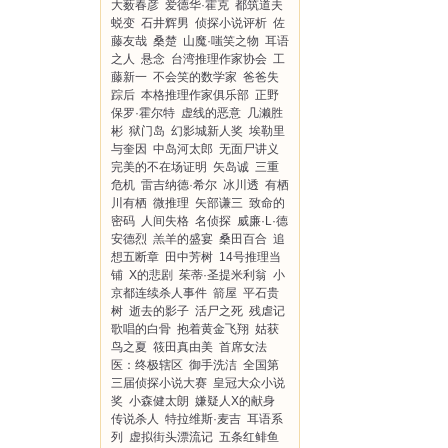
大薮春彦
爱德华·霍克
都筑道夫
蜕变
石井辉男
侦探小说评析
佐
藤友哉
桑楚
山魔·嗤笑之物
耳语
之人
悬念
台湾推理作家协会
工
藤新一
不会笑的数学家
爸爸失
踪后
本格推理作家俱乐部
正野
保罗·霍尔特
虚线的恶意
几濑胜
彬
狱门岛
幻影城新人奖
埃勒里
与奎因
中岛河太郎
无面尸讲义
完美的不在场证明
矢岛诚
三重
危机
雷吉纳德·希尔
冰川透
有栖
川有栖
微推理
矢部谦三
致命的
密码
人间失格
名侦探
威廉·L·德
安德烈
羔羊的盛宴
桑田百合
追
想五断章
田中芳树
14号推理当
铺
X的悲剧
茱蒂·圣提米利翁
小
京都连续杀人事件
箭屋
平石贵
树
逝去的影子
活尸之死
残虐记
歌唱的白骨
抱着黄金飞翔
姑获
鸟之夏
筱田真由美
首席女法
医：终极辖区
御手洗洁
全国第
三届侦探小说大赛
皇冠大众小说
奖
小森健太朗
嫌疑人X的献身
传说杀人
特拉维斯·麦吉
耳语系
列
虚拟街头漂流记
五条红鲱鱼