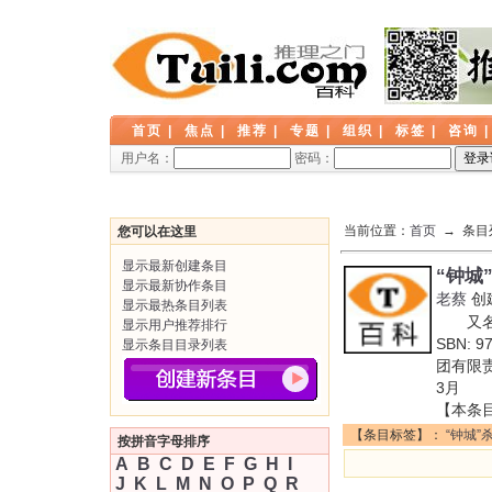
首页
|
焦点
|
推荐
|
专题
|
组织
|
标签
|
咨询
用户名：
密码：
当前位置：
首页
→ 条目
您可以在这里
显示最新创建条目
“钟城
显示最新协作条目
老蔡
创
显示最热条目列表
又名:
显示用户推荐排行
SBN:
显示条目目录列表
团有限
3月 
【本条
【条目标签】：
“钟城”
按拼音字母排序
A
B
C
D
E
F
G
H
I
J
K
L
M
N
O
P
Q
R