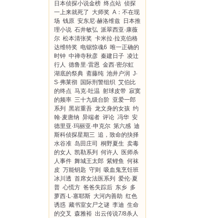
日本侦探小说金榜
终点站
侦探
一上来就死了
大师奖
A：不在现
场
钱原
安东尼·赫洛维兹
日本推
理小说
石井敏弘
派翠西亚·康薇
尔
松本清张奖
卡米拉·拉克伯格
达维特奖
电锯惊魂6
唯一正确的
时钟
中禅寺秋彦
秦建日子
凌辻
行人
德鲁里·雷恩
金西·密尔虹
湖底的祭典
斋藤纯
池井户润
J·
S·弗莱彻
国际刑警组织
艾伯比
的终点
马克·吐温
射球皮带
寂寞
的频率
三十九级台阶
亚爱一郎
系列
黑岩重吾
龙文身的女孩
约
翰·麦唐纳
异端者
评论
冯华
安
德里亚·玛丽亚·申克尔
第六感
迪
斯科侦探星期三
追，致命的抉择
水谷准
岛田庄司
桐野夏生
卖毒
的女人
凯勒系列
何许人
医师杀
人事件
舞城王太郎
紫鲤鱼
何袜
皮
万能钥匙
守则
吸血鬼烹饪班
冰川透
首席女法医系列
爱伦·夏
普
心慌方
爸爸失踪后
东乡
多
萝西·L·塞耶斯
大河内善助
红色
诱惑
藏书室女尸之谜
李迪
生命
的交叉
森雅裕
出云传说7/8杀人