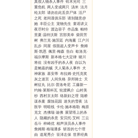
真假人物杀人事件
铃木光司
三
重危机
两人变成两只
汤米
法月
纶太郎
请勿在此丢弃尸体
活尸
之死
老间谍俱乐部
请别随意@
她
丰臣公主
宠物先生
童谣讲义
夜尽时分
渡边容子
作品集
帕特
里夏·温特沃斯
宫部美幸
柴田芳
树
弗兰克·施茨廷
内海薰
江户川
乱步
同屋
假面超人变声卡
詹姆
斯·凯恩
佩里·梅森
告白
歇洛克·
福尔摩斯
新本格七大定律
猪川
将佐
没有凶手的杀人夜
自以为
是鲍嘉的贼
天人菊杀人事件
犬
神家族
基安蒂
布拉姆·史托克奖
灰之迷宫
人间失格
异邦骑士
天
树征丸
比尔·普洛奇尼
工藤新一
约翰·莱斯科瓦
轮渡飒介
山村美
纱
西村京太郎
络新妇之理
陆桥
谋杀案
腐蚀花园
迷失的雪夜
法
医学
明暗线
卡伦·施本格勒
梅原
克文
杰佛瑞·迪佛
展望塔上的杀
人
隐藏的杀意
安贝托·艾柯
三云
岳斗
梓崎优
相声演员杀人事件
詹姆斯·格瑞潘多
斩首的七个理
由
道尾秀介
笹泽左保
世界经典