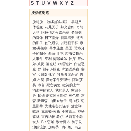
S
T
U
V
W
X
Y
Z
按标签浏览
脸对脸
《燃烧的法庭》
早期尸
体现象
花儿无价
邦光史郎
奇想
天动
阿拉伯之夜谋杀案
名偵探
的肖像
日下圭介
新津清美
逝去
的影子
佐飞通俊
以眨眼干杯
康
妮·弗莱彻
帚木蓬生
美国
恐怖分
子的阳伞
西蒙·亚克
爬虫类馆杀
人事件
亨利·梅瑞威尔
神探
拜佐
尔·威灵
笹仓明
物理诡计
白城恶
魔
罗伯特·B·帕克
啤酒谋杀案
密
室
女郎她死了
独角兽谋杀案
吉
姆·布契
怪奇案件受理处
阿加莎
奖
冷言
死亡实验
微笑的上帝
消逝中的女人
我的男人
穷追不
舍
帕姆·麦克阿里斯特
三色猫
杰
森·斯坦森
山田奈绪子
阿加莎·克
里斯蒂
为他准备的谋杀
鸳鸯蝴
蝶派
克莱顿·劳森
小林泰三
神秘
森林
雷吉纳德·希尔
从前有个老
女人
B：窃贼
致命魔术
御手洗
浊的流浪
加贺恭一郎
角川书店