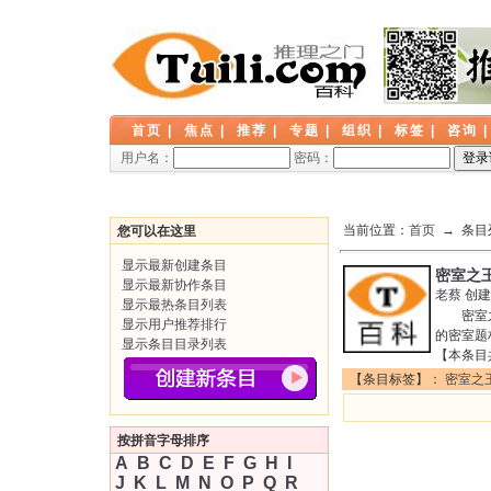
首页
|
焦点
|
推荐
|
专题
|
组织
|
标签
|
咨询
用户名：
密码：
当前位置：
首页
→ 条目
您可以在这里
显示最新创建条目
密室之
显示最新协作条目
老蔡
创建
显示最热条目列表
密室之王
显示用户推荐排行
的密室题
显示条目目录列表
【本条目
【条目标签】：
密室之
按拼音字母排序
A
B
C
D
E
F
G
H
I
J
K
L
M
N
O
P
Q
R