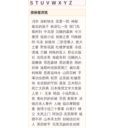
S
T
U
V
W
X
Y
Z
按标签浏览
冯华
深町秋生
亚爱一郎
神探
最后的孩子
栋居弘一良
狱门岛
菊村到
中岛望
沉睡的森林
今川
雅澄
低俗小说
俗丽之夜
玛格丽
特·马龙
妖狐传
二阶堂黎人
犹大
之窗
野兽花园
红楼梦迷案
冷战
谍魂
兰樾
持枪的盲人
群众出版
社
吉田步美
海庭良和
沉睡的人
面狮身
罪恶森林
黑岩重吾
雨的
祈祷
迪斯科侦探星期三
威尔基·
柯林斯
恶夜追缉令
山田宗树
手
塚治虫密碼
犯罪
达芙妮·杜穆里
埃
名侦探的守则
蒸发
五木阳介
死亡大辞典
日本推理文学大奖新
人奖
I：无辜
暗战
小说昂新人
奖
奥杜邦的祈祷
乔恩·奥斯本
冰
镜庄杀人事件
人物
福尔摩斯探
案
推理小说三十要素
白夜行
继
父
生死之门
阿加莎·克里斯蒂
狐
狸不祥
山本禾太郎
别相信任何
人
第四射手
完美无缺的名侦探