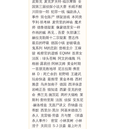
皮斯克
麦克罗夫特·福尔摩斯
全
国第三届侦探小说大赛
长眠不醒
川田弥一郎
犯罪一线
编剧杀人
事件
筒仓陈尸
绑架游戏
本冈类
亨利·班考林
麦劳里的神谕
魔术
师
德鲁德疑案
像蒙德里安一样
作画的贼
再见，吾爱
矢部谦三
赫拉克勒斯十二宗疑案
曹志伟
最后的呼吸
德国小镇
妙龄吸血
鬼系列
M的悲剧
曾根圭介
王稼
骏
检察官的遗憾
EQMM
首席女
法医：绿头苍蝇
阿文的魂魄
玛
格丽·露易丝·阿林汉姆
黄金时期
一首朋克救地球
尼古拉斯·弗里
林
D：死亡余韵
初野晴
王建武
玩命快递
最推理
黄金本格
西村
雅彦
鸟井加南子
德国
西泽保彦
岩崎正吾
猫知道
西蒙·亚克的使
命
弗兰克·施茨廷
两杆大烟枪
莱
斯利·查特里斯
法医
侦探
安东尼
·赫洛维兹
无面尸讲义
乔纳森·拉
蒂默
西里尔·黑尔
阿基米德借刀
杀人
克雷顿·劳森
月与蟹
《班森
杀人事件》
密室
小林英树
小林
澄子
关田泪
S·J·沃森
最上叶月