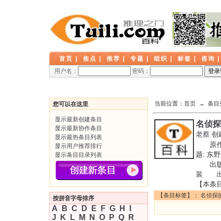
首页
|
焦点
|
推荐
|
专题
|
组织
|
标签
|
咨询
用户名：
密码：
当前位置：
首页
→ 条目
您可以在这里
显示最新创建条目
名侦探
显示最新协作条目
老蔡
创
显示最热条目列表
原作名
显示用户推荐排行
题: 东野
显示条目目录列表
出版社
装 出版
【本条
【条目标签】：
名侦探
按拼音字母排序
A
B
C
D
E
F
G
H
I
J
K
L
M
N
O
P
Q
R