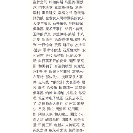
盗梦空间
约翰内斯·马里奥·西默
尔
冈本绮堂
克蕾格·莱斯
迪克·
瑞利
毒杀讲义
幸福之书
别无选
择的贼
金发女人两种微笑的女人
天使与魔鬼
石井敏弘
英国侦探
俱乐部
魔术王事件
钻石匕首奖
玉岭的叹息
弗兰伊格·莱斯
十八
之夏
新西兰
温森特·斯塔瑞特
系
列
十日惊奇
贾森·斯塔尔
杰夫里
·迪弗
罪孽转移法
石原慎太郎
安
和寅吉
萨拉·沃特斯
巴纳比·罗
斯
向日葵不开的夏天
凯西·莱克
斯
和田初子
命运的模型
何家弘
宫野明美
阳光下的罪恶
杰里米·
布莱特
那位先生
漫画家杀人事
件
点与线
Y的悲剧
大仓崇裕
丽
莎·露丝
徐俊敏
田奈纯一
黑鳏夫
俱乐部
约翰·加德纳
推理控
陈查
理
笔记本电子地图
玩具店不见
了
名律师杀人事件
伊萨克·米契
尔
吕克·贝松
周浩晖
纪田顺一
郎
阿笠人偶
和久峻三
圈套
污
血之玷
嵯峨岛昭
四魔头
蓝色天
堂
甲贺三郎
红桃4
末路狂花
敢
死队之魂
抱茗荷之说
莱昂纳多·