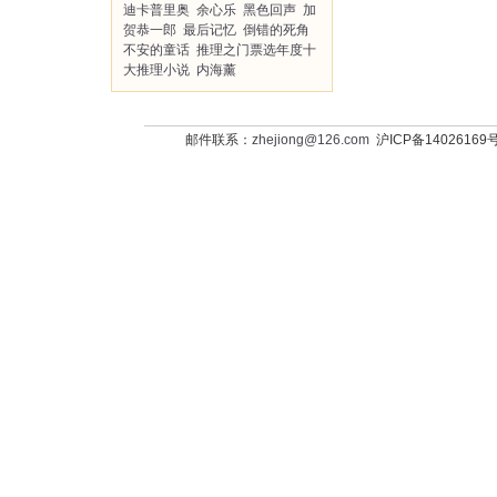
迪卡普里奥
余心乐
黑色回声
加
贺恭一郎
最后记忆
倒错的死角
不安的童话
推理之门票选年度十
大推理小说
内海薰
邮件联系：
zhejiong@126.com
沪ICP备14026169