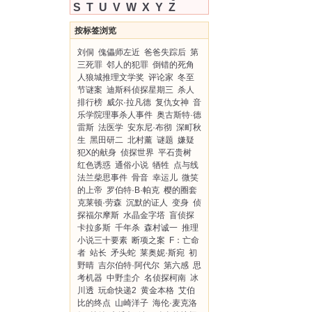
S
T
U
V
W
X
Y
Z
按标签浏览
刘侗
傀儡师左近
爸爸失踪后
第
三死罪
邻人的犯罪
倒错的死角
人狼城推理文学奖
评论家
冬至
节谜案
迪斯科侦探星期三
杀人
排行榜
威尔·拉凡德
复仇女神
音
乐学院理事杀人事件
奥古斯特·德
雷斯
法医学
安东尼·布彻
深町秋
生
黑田研二
北村薰
谜题
嫌疑
犯X的献身
侦探世界
平石贵树
红色诱惑
通俗小说
牺牲
点与线
法兰柴思事件
骨音
幸运儿
微笑
的上帝
罗伯特·B·帕克
樱的圈套
克莱顿·劳森
沉默的证人
变身
侦
探福尔摩斯
水晶金字塔
盲侦探
卡拉多斯
千年杀
森村诚一
推理
小说三十要素
断项之案
F：亡命
者
站长
矛头蛇
莱奥妮·斯宛
初
野晴
吉尔伯特·阿代尔
第六感
思
考机器
中野圭介
名侦探柯南
冰
川透
玩命快递2
黄金本格
艾伯
比的终点
山崎洋子
海伦·麦克洛