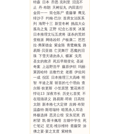
特森
日本
乔恩·克利里
泪流不
止
丹·布朗
天树征丸
内田直行
金田一一
筒仓陈尸
斋藤肇
鹰见
绯沙子
约翰·巴尔
首席女法医系
列
海野十三
新堂冬树
挑战大众
孤岛之鬼
正野
纪念匕首奖
冰菓
日本推理文坛五虎将
谋杀的荒郊
变格派
网络凶邻
户板康二
芭芭
拉·弗莱德金
紫金陈
青鹭幽鬼
路
易斯·贝亚德
亡灵舞厅
恶魔的泪
珠
下雪天请勿杀人
蝶冢
戈亮
圣女的救济
死后早期变化
圣诞
奇案
上远野浩平
藤原伊织
玛丽·
莱因哈特
吉敷竹史
老蔡
伊佐间
一成
倪匡
日本推理三大高峰
明
智
半途之屋
斩首的七个理由
查
尔斯·狄更斯
小笠原慧
繁花将尽
悖论13
深夜市长
历史匕首奖
不
在现场讲义
路易斯·邓肯
日高恒
太朗
新本格七大定律
吉姆·布契
温森特·斯塔瑞特
暗黑杀人耳语
终极选择
恶灵公馆
安东尼奖
西
村望
凯·斯卡佩塔
古畑中学生
死
亡笔记
尼克·维尔维特
斋藤荣
涂
佛之宴·宴之支度
紫鲤鱼