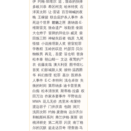
伊
约翰·班维尔
追，致命的抉择
多岐川恭
希区柯克
哈米特奖
石
泽英太郎
让·雷诺
百舌呐喊的夜
晚
王稼骏
联合庇护杀人事件
杀
死这个世界
魍魉之匣
唐纳德·E·
维斯雷克
致命遗产
埃勒里·奎因
大仓烨子
冒牌的拜佐尔·威灵
柴
田炼三郎
神秘失踪者
钱原
九尾
怪猫
小说推理新人奖
密室犯罪
学教程
玉岭的叹息
约瑟芬·贝尔
蜘蛛男
再见，吾爱
笹仓明
替身
松本泰
朝山蜻一
文达
夜莺的尸
衣
佐藤友哉
澳大利亚
图书馆匕
首奖
幻影城新人奖
彼特·温西爵
爷
科幻推理
犯罪
基尔
医师杀
人事件
E·C·本特利
浅仓卓弥
失
衡的时间
莱昂纳多·迪卡普里奥
白痴
松本清张奖
斯蒂格·拉森
权
田万治
作家杀妻事件
平野佑吉
MWA
花儿无价
杰里米·布莱特
渡边容子
门井庆喜
包朗
洞穴
浅田次郎
约翰·麦唐纳
达尔齐尔
和帕斯科系列
弗兰伊格·莱斯
胡
桃泽耕史
第二死罪
闪灵
南丁格
尔的沉默
盗走达芬奇
理查德·马