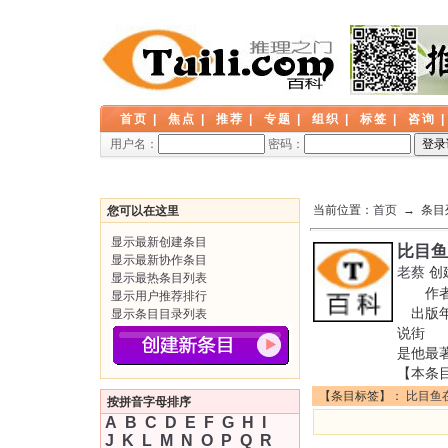
首页
|
焦点
|
推荐
|
专题
|
组织
|
标签
|
咨询
用户名：
密码：
当前位置：
首页
→ 条目
您可以在这里
显示最新创建条目
比目鱼
显示最新协作条目
老蔡
创
显示最热条目列表
作者: 
显示用户推荐排行
出版年:
显示条目目录列表
说街 I
是他最
【本条
【条目标签】：
比目鱼
按拼音字母排序
A
B
C
D
E
F
G
H
I
J
K
L
M
N
O
P
Q
R