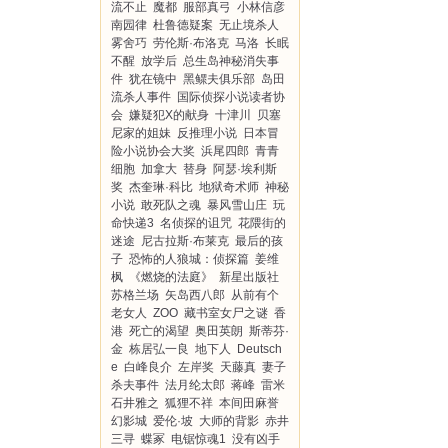
流不止
魔都
服部真弓
小林信彦
南园律
杜鲁德疑案
无止境杀人
雾舍巧
劳伦斯·布洛克
马洛
长眠
不醒
放学后
总生岛神秘消失事
件
犹在镜中
黑鳏夫俱乐部
岛田
流杀人事件
国际侦探小说读者协
会
嫌疑犯X的献身
十津川
贝塞
尼家的姐妹
反推理小说
日本冒
险小说协会大奖
浜尾四郎
青青
细胞
加拿大
替身
阿瑟·埃利斯
奖
杰奎琳·科比
地狱奇术师
神秘
小说
敢死队之魂
暴风雪山庄
玩
命快递3
名侦探的诅咒
花隈街的
迷途
尼古拉斯·布莱克
最后的孩
子
恐怖的人狼城：侦探篇
姜维
枫
《燃烧的法庭》
新星出版社
苏格兰场
矢岛西八郎
从前有个
老女人
ZOO
藏书室女尸之谜
香
港
死亡的渴望
奥田英朗
斯蒂芬·
金
栋居弘一良
地下人
Deutsch
e
白峰良介
左岸奖
天藤真
妻子
杀夫事件
法月纶太郎
蒋峰
雷米
石井雅之
狐狸不祥
本间田麻誉
幻影城
爱伦·坡
大师的背影
赤井
三寻
蝶冢
电锯惊魂1
没有凶手