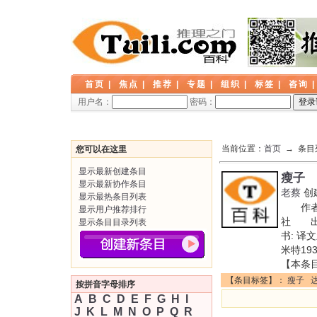
首页
|
焦点
|
推荐
|
专题
|
组织
|
标签
|
咨询
用户名：
密码：
当前位置：
首页
→ 条目
您可以在这里
显示最新创建条目
瘦子
显示最新协作条目
老蔡
创
显示最热条目列表
作者:
显示用户推荐排行
社 出版
显示条目目录列表
书: 译
米特193
【本条
【条目标签】：
瘦子
按拼音字母排序
A
B
C
D
E
F
G
H
I
J
K
L
M
N
O
P
Q
R