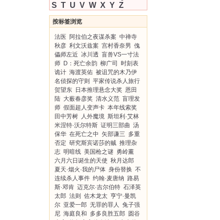
S
T
U
V
W
X
Y
Z
按标签浏览
法医
阿拉伯之夜谋杀案
中禅寺
秋彦
利文沃兹案
宫村香奈男
傀
儡师左近
冰川透
盲兽VS一寸法
师
D：死亡余韵
柳广司
时刻表
诡计
海渡英佑
被诅咒的木乃伊
名侦探的守则
平家传说杀人旅行
贺望东
日本推理悬念大奖
恩田
陆
大薮春彦奖
清水义范
盲理发
师
假面超人变声卡
本年线索奖
田中芳树
人外魔境
斯坦利·艾林
米涅特·沃尔特斯
证明三部曲
汤
保华
在死亡之中
矢部谦三
多重
否定
研究斯宾诺莎的贼
推理杂
志
明暗线
美国枪之谜
勇岭薰
六月六日诞生的天使
秋月达郎
夏天·烟火·我的尸体
身份替换
不
连续杀人事件
约翰·麦唐纳
路易
斯·邓肯
迈克尔·吉尔伯特
石泽英
太郎
法则
佐木龙太
亨宁·曼凯
尔
亚爱一郎
无罪的罪人
兔子强
尼
海庭良和
多多良胜五郎
圆谷