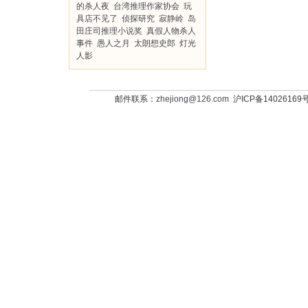
的杀人夜
台湾推理作家协会
玩
具店不见了
侦探研究
寂静岭
岛
田庄司推理小说奖
真假人物杀人
事件
愚人之月
太朗想史郎
灯光
人影
邮件联系：
zhejiong@126.com
沪ICP备14026169