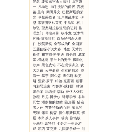
光彦
终极密室杀人法则
山本兼
一
凡迪恩
御手洗洁的问候
言桄
盖·里奇
冈田秀文
巴提斯塔的荣
光
草莓采摘者
江户川乱步奖
伊
恩·弗莱明钢匕首奖
中岛望
石井
敏弘
聖奧斯拉修道院的悲劇
推
理之门
伸缩吊带
杨小龙
坂木司
约翰·莱斯科瓦
议员秘书杀人事
件
沙莫斯奖
全部成为F
全国第
五届侦探小说大赛
时生
天才的
价值
布雷特·哈里迪
特仑特
威尔
基·柯林斯
阳台上的男子
孤独的
歌声
黑色皮箱
不在现场讲义
犹
大之窗
云中命案
圣女的救济
霞
流一
基亭
阿久悠
查尔斯·狄更
斯
亚森·罗平
约翰·克雷西
赎罪
向邪恶追索
布鲁斯·威利斯
啤酒
谋杀案
玛西娅·缪勒
萨伏大饭店
教程
丹尼·博伊尔
球形季节
非常
死亡
潘多拉的救赎
隐形圈
猎狼
者之死
布鲁特斯的心脏
魔鬼的
无聊
佩里·梅森
福尔摩斯探案
怪
屋
本阵杀人事件
瑞典
剧场版
菲莉丝·惠特尼
七分之一生还游
戏
凯西·莱克斯
九因谋杀成十
泪