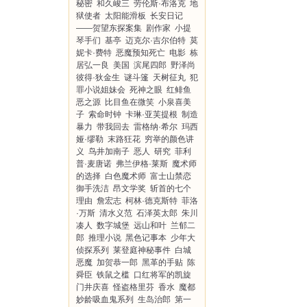
秘密
和久峻三
劳伦斯·布洛克
地
狱使者
太阳能滑板
长安日记
——贺望东探案集
剧作家
小提
琴手们
基亭
迈克尔·吉尔伯特
莫
妮卡·费特
恶魔预知死亡
电影
栋
居弘一良
美国
滨尾四郎
野泽尚
彼得·狄金生
谜斗篷
天树征丸
犯
罪小说姐妹会
死神之眼
红鲱鱼
恶之源
比目鱼在微笑
小泉喜美
子
索命时钟
卡琳·亚芙提根
制造
暴力
带我回去
雷格纳·希尔
玛西
娅·缪勒
末路狂花
穷举的颜色讲
义
鸟井加南子
恶人
研究
菲利
普·麦唐诺
弗兰伊格·莱斯
魔术师
的选择
白色魔术师
富士山禁恋
御手洗洁
昂文学奖
斩首的七个
理由
詹宏志
柯林·德克斯特
菲洛
·万斯
清水义范
石泽英太郎
朱川
凑人
数字城堡
远山和叶
兰郁二
郎
推理小说
黑色记事本
少年大
侦探系列
莱登庭神秘事件
白城
恶魔
加贺恭一郎
黑革的手贴
陈
舜臣
铁鼠之槛
口红将军的凯旋
门井庆喜
怪盗格里芬
香水
魔都
妙龄吸血鬼系列
生岛治郎
第一