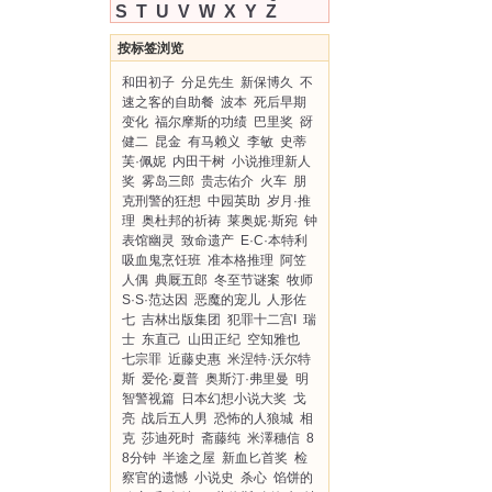
S
T
U
V
W
X
Y
Z
按标签浏览
和田初子
分足先生
新保博久
不
速之客的自助餐
波本
死后早期
变化
福尔摩斯的功绩
巴里奖
谺
健二
昆金
有马赖义
李敏
史蒂
芙·佩妮
内田干树
小说推理新人
奖
雾岛三郎
贵志佑介
火车
朋
克刑警的狂想
中园英助
岁月·推
理
奥杜邦的祈祷
莱奥妮·斯宛
钟
表馆幽灵
致命遗产
E·C·本特利
吸血鬼烹饪班
准本格推理
阿笠
人偶
典厩五郎
冬至节谜案
牧师
S·S·范达因
恶魔的宠儿
人形佐
七
吉林出版集团
犯罪十二宫I
瑞
士
东直己
山田正纪
空知雅也
七宗罪
近藤史惠
米涅特·沃尔特
斯
爱伦·夏普
奥斯汀·弗里曼
明
智警视篇
日本幻想小说大奖
戈
亮
战后五人男
恐怖的人狼城
相
克
莎迪死时
斋藤纯
米澤穗信
8
8分钟
半途之屋
新血匕首奖
检
察官的遗憾
小说史
杀心
馅饼的