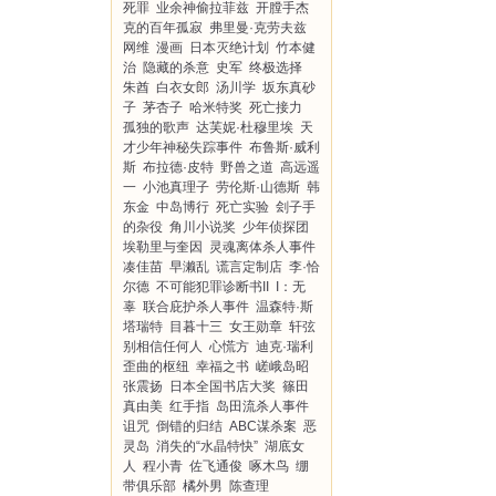
死罪
业余神偷拉菲兹
开膛手杰
克的百年孤寂
弗里曼·克劳夫兹
网维
漫画
日本灭绝计划
竹本健
治
隐藏的杀意
史军
终极选择
朱酋
白衣女郎
汤川学
坂东真砂
子
茅杏子
哈米特奖
死亡接力
孤独的歌声
达芙妮·杜穆里埃
天
才少年神秘失踪事件
布鲁斯·威利
斯
布拉德·皮特
野兽之道
高远遥
一
小池真理子
劳伦斯·山德斯
韩
东金
中岛博行
死亡实验
刽子手
的杂役
角川小说奖
少年侦探团
埃勒里与奎因
灵魂离体杀人事件
凑佳苗
早濑乱
谎言定制店
李·恰
尔德
不可能犯罪诊断书II
I：无
辜
联合庇护杀人事件
温森特·斯
塔瑞特
目暮十三
女王勋章
轩弦
别相信任何人
心慌方
迪克·瑞利
歪曲的枢纽
幸福之书
嵯峨岛昭
张震扬
日本全国书店大奖
篠田
真由美
红手指
岛田流杀人事件
诅咒
倒错的归结
ABC谋杀案
恶
灵岛
消失的“水晶特快”
湖底女
人
程小青
佐飞通俊
啄木鸟
绷
带俱乐部
橘外男
陈查理