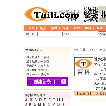
首页
|
焦点
|
推荐
|
专题
|
组织
|
标签
|
咨询
用户名：
密码：
当前位置：
首页
→ 条目
您可以在这里
显示最新创建条目
速水玲
显示最新协作条目
老蔡
创
显示最热条目列表
日本推
显示用户推荐排行
み れい
显示条目目录列表
157厘
入剧团
【本条
【条目标签】：
速水玲
按拼音字母排序
A
B
C
D
E
F
G
H
I
J
K
L
M
N
O
P
Q
R