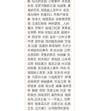
醒
玩火的女孩
小笛事件
井原真
奈美
尼罗河魅影之谜
短篇集
魔
鬼的羽毛
假面超人变声卡
尼克·
维尔维特
科隆911
早期尸体现
象
加拿大
海渡英祐
侦探推理奖
项
五条红鲱鱼
神的逻辑，人的
魔法
空椅子
连城三纪彦
奥希兹
女男爵
邓肯·劳瑞匕首奖
狐狸不
祥
西东登
日剧
金田一少年之事
件簿
莫怀戚
请别随意@她
艾瑞
克·拉森
温森特·斯塔瑞特
天才少
年神秘失踪事件
李·恰尔德
正野
浜尾四郎
背叛的誓言
埃德蒙·克
里斯宾
积木镜介
梦枕獏
山本周
五郎
制造暴力
孤岛之谜
向日葵
的祭奠
音乐家杀人事件
邓肯·劳
瑞国际匕首奖
冰菓
安东尼·伯克
莱
马普尔小姐
小池真理子
SF新
本格推理
神秘森林
半途之屋
地
狱使者
追捕
莫尔思
威廉·迪特里
希
蝶冢
明智
荒卷义雄
闪灵
增
田俊也
国名系列
裁判有误
德国
凶鸟·忌讳之物
十一字杀人
宫野
厚司
暗夜花儿开
日影丈吉
乱鸦
之岛
北方谦三
台湾推理作家协