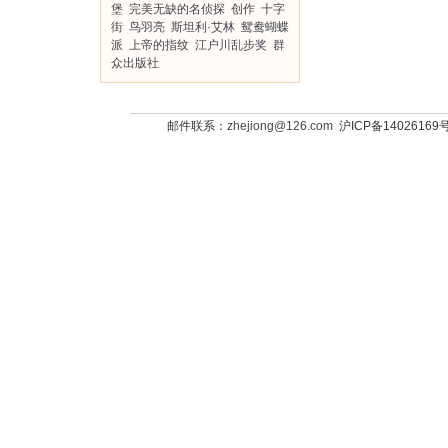
堡
完美无缺的名侦探
创作
十字
街
鸟羽亮
斯坦利·艾林
鸳鸯蝴蝶
派
上帝的指纹
江户川乱步奖
群
众出版社
邮件联系：
zhejiong@126.com
沪ICP备14026169