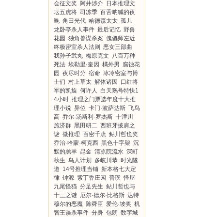
会征文奖
阿井涉介
日本推理文
坛五虎将
司冻季
百舌呐喊的夜
晚
角田光代
哈德森太太
孤儿
龙卧亭杀人事件
最后记忆
野兽
花园
独角兽谋杀案
傀儡师左近
终极密室杀人法则
恶女三部曲
我孙子武丸
梅原克文
八百万种
死法
埃勒里·奎因
橘外男
腐蚀花
园
夜尽时分
宿命
冰冷密室与博
士们
村上草太
解体诸因
口红将
军的凯旋
何许人
白天鹅号特快1
4小时
推理之门票选年度十大推
理小说
异位
卡门·波萨达斯
飞鸟
高
乔尔·汤斯利·罗杰斯
十津川
施济群
黑田研二
西班牙披肩之
谜
微推理
百密千疏
鲇川哲也奖
乔治·哈蒙·柯克西
黑色十字架
沉
默的羔羊
昆金
清凉院流水
深町
秋生
鸟人计划
多岐川恭
时光隧
道
14号推理当铺
新本格七大定
律
钟源
紫丁香庄园
普璞
怪屋
九尾怪猫
分足先生
鲇川哲也与
十三之谜
厄尔·德尔·比格斯
达特
穆尔的恶魔
陈舜臣
爱伦·坡奖
机
智王误杀事件
分身
包朗
数字城