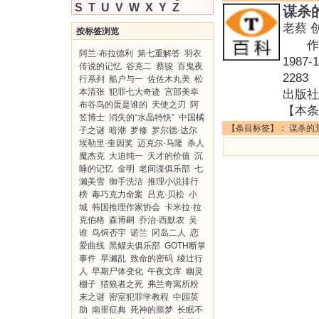
S
T
U
V
W
X
Y
Z
谋杀
老蔡
按标签浏览
作者
阿兰·布拉德利
第七重解答
羽衣
1987
传说的记忆
谷克二
蔡骏
百鬼夜
228
行系列
船户与一
佐佐木丸美
松
本清张
犯罪七大奇迹
宫部美幸
出版社
布谷鸟的蛋是谁的
天使之刃
阿
【本条
笠博士
消失的“水晶特快”
中国橘
【条目标签】：
谋杀的
子之谜
暗潮
罗修
罗尔德·达尔
埃勒里·奎因奖
迈克尔·马隆
杀人
魔杰克
大迫纯一
天才的价值
沉
睡的记忆
金明
老间谍俱乐部
七
濑美雪
御手洗洁
推理小说排行
榜
毒巧克力命案
吕克·贝松
小
城
韩国推理作家协会
卡米拉·拉
克伯格
森博嗣
乔治·西默农
吴
谁
鸟饲否宇
诺兰
冈岛二人
恋
爱曲线
黑鳏夫俱乐部
GOTH断掌
事件
早濑乱
致命的密码
绫辻行
人
早期尸体变化
午夜文库
幽灵
棚子
猎狼者之死
弗兰奇寓所粉
末之谜
密室犯罪学教程
中园英
助
南里征典
死神的噩梦
长眠不