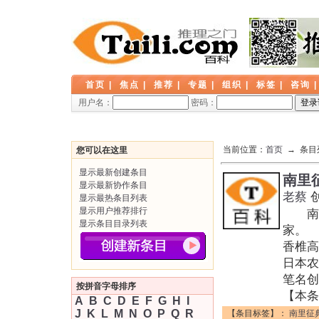
首页
|
焦点
|
推荐
|
专题
|
组织
|
标签
|
咨询
用户名：
密码：
当前位置：
首页
→ 条目
您可以在这里
显示最新创建条目
南里
显示最新协作条目
老蔡
显示最热条目列表
显示用户推荐排行
南里征
显示条目目录列表
家。
香椎高
日本农
笔名创
按拼音字母排序
【本条
A
B
C
D
E
F
G
H
I
J
K
L
M
N
O
P
Q
R
【条目标签】：
南里征