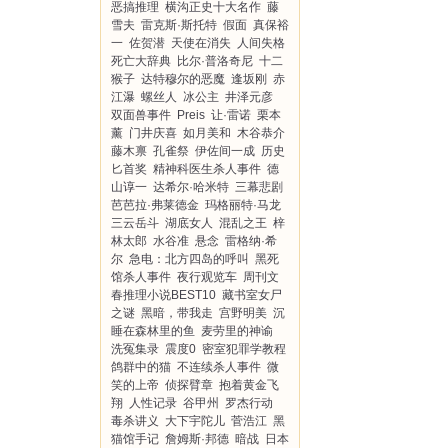
恶搞推理
横沟正史十大名作
藤
雪夫
雷克斯·斯托特
假面
真保裕
一
佐贺潜
天使在消失
人间失格
死亡大辞典
比尔·普洛奇尼
十二
猴子
达特穆尔的恶魔
逢坂刚
赤
江瀑
螺丝人
冰公主
井泽元彦
双面兽事件
Preis
让·雷诺
栗本
薰
门井庆喜
如月美和
木谷恭介
藤木禀
孔雀祭
伊佐间一成
历史
匕首奖
精神科医生杀人事件
德
山谆一
达希尔·哈米特
三幕悲剧
芭芭拉·弗莱德金
玛格丽特·马龙
三云岳斗
湖底女人
混乱之王
梓
林太郎
水谷准
悬念
雷格纳·希
尔
急电：北方四岛的呼叫
黑死
馆杀人事件
夜行观览车
周刊文
春推理小说BEST10
藏书室女尸
之谜
黑暗，带我走
宫野明美
沉
睡在森林里的鱼
麦劳里的神谕
洗冤集录
震度0
密室犯罪学教程
鸽群中的猫
不连续杀人事件
微
笑的上帝
侦探臂章
抱着黄金飞
翔
人性记录
谷甲州
罗杰行动
毒杀讲义
大下宇陀儿
菅浩江
黑
猫馆手记
詹姆斯·邦德
暗战
日本