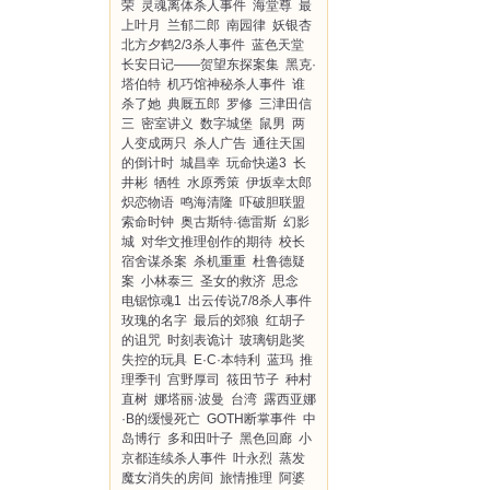
荣
灵魂离体杀人事件
海堂尊
最
上叶月
兰郁二郎
南园律
妖银杏
北方夕鹤2/3杀人事件
蓝色天堂
长安日记——贺望东探案集
黑克·
塔伯特
机巧馆神秘杀人事件
谁
杀了她
典厩五郎
罗修
三津田信
三
密室讲义
数字城堡
鼠男
两
人变成两只
杀人广告
通往天国
的倒计时
城昌幸
玩命快递3
长
井彬
牺牲
水原秀策
伊坂幸太郎
炽恋物语
鸣海清隆
吓破胆联盟
索命时钟
奥古斯特·德雷斯
幻影
城
对华文推理创作的期待
校长
宿舍谋杀案
杀机重重
杜鲁德疑
案
小林泰三
圣女的救济
思念
电锯惊魂1
出云传说7/8杀人事件
玫瑰的名字
最后的郊狼
红胡子
的诅咒
时刻表诡计
玻璃钥匙奖
失控的玩具
E·C·本特利
蓝玛
推
理季刊
宫野厚司
筱田节子
种村
直树
娜塔丽·波曼
台湾
露西亚娜
·B的缓慢死亡
GOTH断掌事件
中
岛博行
多和田叶子
黑色回廊
小
京都连续杀人事件
叶永烈
蒸发
魔女消失的房间
旅情推理
阿婆