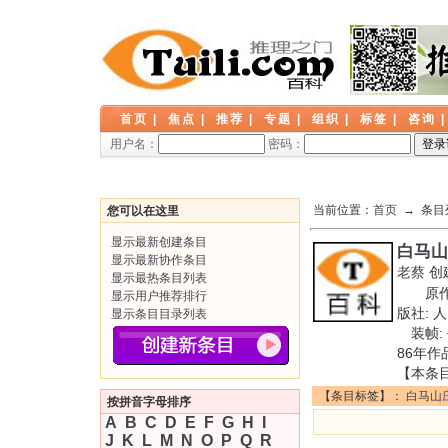
首页
|
焦点
|
推荐
|
专题
|
组织
|
标签
|
咨询
用户名：
密码：
当前位置：
首页
→ 条目
您可以在这里
显示最新创建条目
白马山
显示最新协作条目
老蔡
创
显示最热条目列表
原作名
显示用户推荐排行
版社: 
显示条目目录列表
装帧: 
86年
【本条
【条目标签】：
白马山
按拼音字母排序
A
B
C
D
E
F
G
H
I
J
K
L
M
N
O
P
Q
R