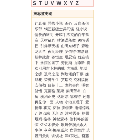
S
T
U
V
W
X
Y
Z
按标签浏览
辻真先
恐怖小说
杀心
反自杀俱
乐部
锅匠裁缝士兵间谍
轻小说
情爱的证明
开膛手杰克的百年孤
寂
天树征丸
啤酒谋杀案
99%诱
拐
引爆摩天楼
山田奈绪子
森咏
龙舌兰
夜间经理
罗伯特·布洛赫
新井政彦
谷恒生
堪忍箱
犹在镜
中
永恒的园丁
劳伦斯·山德斯
喜
欢引用吉卜林的贼
内海薰
地狱
之缘
孤岛之鬼
到坟场的车票
嫌
疑犯
荣誉学生
艾瑞克·克利福德·
安伯勒
目暮十三
鹰的去向
明智
健悟
克蕾格·莱斯
柴田芳树
白
痴
横沟正史
达谢尔·哈梅特
还想
再见你一面
人物
小池真理子
爱
德华·霍克
萨拉·沃特斯
电锯惊魂
7
终点站
无间道
津村秀介
格雷
厄姆·格林
神秘森林
伽利略的苦
恼
佐佐木俊介
歌舞伎演员杀人
事件
亨利·梅瑞威尔
亡灵舞厅
志
茂田景树
讲谈社
深町秋生
斋藤