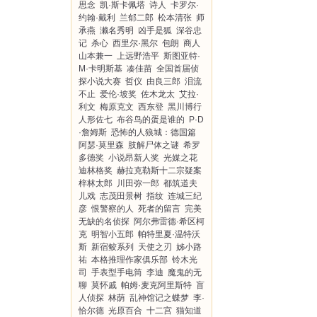
思念
凯·斯卡佩塔
诗人
卡罗尔·
约翰·戴利
兰郁二郎
松本清张
师
承燕
濑名秀明
凶手是狐
深谷忠
记
杀心
西里尔·黑尔
包朗
商人
山本兼一
上远野浩平
斯图亚特·
M·卡明斯基
凑佳苗
全国首届侦
探小说大赛
哲仪
由良三郎
泪流
不止
爱伦·坡奖
佐木龙太
艾拉·
利文
梅原克文
西东登
黑川博行
人形佐七
布谷鸟的蛋是谁的
P·D
·詹姆斯
恐怖的人狼城：德国篇
阿瑟·莫里森
肢解尸体之谜
希罗
多德奖
小说昂新人奖
光媒之花
迪林格奖
赫拉克勒斯十二宗疑案
梓林太郎
川田弥一郎
都筑道夫
儿戏
志茂田景树
指纹
连城三纪
彦
恨警察的人
死者的留言
完美
无缺的名侦探
阿尔弗雷德·希区柯
克
明智小五郎
帕特里夏·温特沃
斯
新宿鲛系列
天使之刃
姊小路
祐
本格推理作家俱乐部
铃木光
司
手表型手电筒
李迪
魔鬼的无
聊
莫怀戚
帕姆·麦克阿里斯特
盲
人侦探
林荫
乱神馆记之蝶梦
李·
恰尔德
光原百合
十二宫
猫知道