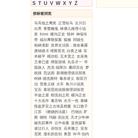
S
T
U
V
W
X
Y
Z
按标签浏览
马耳他之鹰奖
正雪绘马
古川日
出男
青鹭幽鬼
林佛儿推理小说
奖
Krimi
横沟正史
怪钟
伸缩吊
带
福尔摩斯探案
狐猴
同级生
柏林谍影
首席女法医：致命暴露
唐纳德·E·维斯雷克
白夜之城
笹
本棱平
模仿犯
五木宽之
女巫角
王者已逝
绑架游戏
丸谷才一
夺
面旅人
杰克·福翠尔
桑田百合
梦
枕獏
范达因
新潮推理俱乐部奖
柯林·德克斯特
毒杀讲义
权田万
治
荒卷义雄
火车
角川小说奖
宝石
慕容思炫侦探推理训练营
半途之屋
耶洗别之死
横沟正史
十大名作
毒舌钩
水天一色
蒋峰
怪盗罗宾之古埃及档案
矢口敦子
江苏
《燃烧的法庭》
巴纳比·罗
斯
牺牲
玛丽·克拉克
天才少年神
秘失踪事件
云中命案
蓝色骇客
凌辻行人
谷恒生
石井雅之
安东
尼奖
漫长的告别
奥普
W·R·伯内