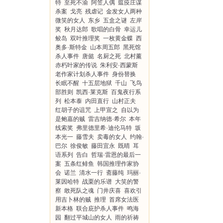
特
至死不渝
阿笠人偶
瘟疫庄谋
杀案
戈亮
残虐记
金发女人两种
微笑的女人
东乡
五盒之谜
左岸
奖
秋月达郎
歌唱的白骨
幸运儿
鲛岛
双叶推理奖
一枚黄金蝶
西
奥多·斯特金
山本周五郎
黑死馆
杀人事件
唐懿
名厨之死
北村薰
赤朽叶家的传说
朱利安·西蒙斯
老作家计划杀人事件
身份替换
长眠不醒
十五层地狱
千山
飞鸟
部胜则
凯西·莱克斯
百鬼夜行系
列
松本泰
内田直行
山村正夫
红胡子的诅咒
上甲宣之
自以为
是鲍嘉的贼
雷吉纳德·希尔
本年
线索奖
弗里德里希·迪伦马特
坂
本光一
藤雪夫
卖毒的女人
约翰·
巴尔
徐俊敏
藤田宜永
既晴
耳
语系列
告白
哲瑞·雷恩的最后一
案
五条红鲱鱼
韩国推理作家协
会
诺兰
清水一行
斋藤纯
玛丽·
莱因哈特
战栗的乐谱
大笑的警
察
敢死队之魂
门井庆喜
喜欢引
用吉卜林的贼
推理
首席女法医
新本格
联合庇护杀人事件
鸣海
园
翻过平城山的女人
雨的祈祷