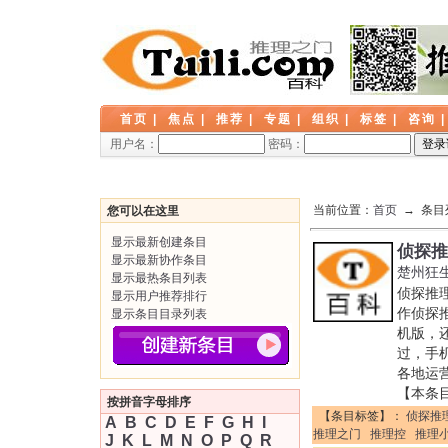
首页
|
焦点
|
推荐
|
专题
|
组织
|
标签
|
咨询
用户名：
密码：
当前位置：
首页
→ 条目
您可以在这里
显示最新创建条目
侦探推
显示最新协作条目
楚州狂
显示最热条目列表
侦探推
显示用户推荐排行
作侦探
显示条目目录列表
机版，
过，手
各地运
【本条
按拼音字母排序
【条目标签】：
侦探推
A
B
C
D
E
F
G
H
I
推理之门
推理控
推理
J
K
L
M
N
O
P
Q
R