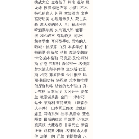
挑战大众
金春智子
柯南·道尔
梶
龙雄
彼得·特恩布尔
小酒井不木
持枪的盲人
闪灵
空知雅也
文库
宫野明美
心理暗示杀人
死亡实
验
摩天楼的怪人
早川袖珍推理
啤酒谋杀案
矢岛西八郎
犯罪一
线
和久峻三
有马赖义
同级生
荣誉学生
耳环型手机
恐怖的人
狼城：侦探篇
白痴
本多孝好
帕
特丽夏·康薇尔
动机
魔法妄想症
卡伦·施本格勒
马克思·艾伦·柯林
斯
伊恩·弗莱明
真保裕一
名侦探
梦水清志郎事件簿
查尔斯·狄更
斯
相克
藤原伊织
今川雅澄
玛
丽·莱因哈特
堪忍箱
准本格推理
侦探伽利略
斩首的七个理由
乔·
L·布林
日本沉没
大冈升平
爱尔
兰
教堂谋杀案
金田一
津村巧
站长
莱斯利·查特里斯
《班森杀
人事件》
山本周五郎奖
虚线的
恶意
耳语系列
彼得·奥唐奈
蓝色
圈套
最后的律师
司冻季
迈克尔·
克莱顿
大薮春彦
非常死亡
新宫
正春
路易斯·邓肯
名律师杀人事
件
加纳一朗
尸兰
偷拐抢骗
八