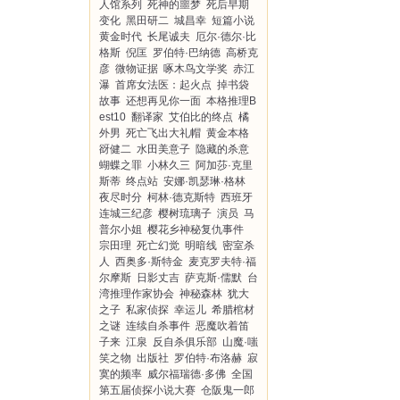
人馆系列
死神的噩梦
死后早期
变化
黑田研二
城昌幸
短篇小说
黄金时代
长尾诚夫
厄尔·德尔·比
格斯
倪匡
罗伯特·巴纳德
高桥克
彦
微物证据
啄木鸟文学奖
赤江
瀑
首席女法医：起火点
掉书袋
故事
还想再见你一面
本格推理B
est10
翻译家
艾伯比的终点
橘
外男
死亡飞出大礼帽
黄金本格
谺健二
水田美意子
隐藏的杀意
蝴蝶之罪
小林久三
阿加莎·克里
斯蒂
终点站
安娜·凯瑟琳·格林
夜尽时分
柯林·德克斯特
西班牙
连城三纪彦
樱树琉璃子
演员
马
普尔小姐
樱花乡神秘复仇事件
宗田理
死亡幻觉
明暗线
密室杀
人
西奥多·斯特金
麦克罗夫特·福
尔摩斯
日影丈吉
萨克斯·儒默
台
湾推理作家协会
神秘森林
犹大
之子
私家侦探
幸运儿
希腊棺材
之谜
连续自杀事件
恶魔吹着笛
子来
江泉
反自杀俱乐部
山魔·嗤
笑之物
出版社
罗伯特·布洛赫
寂
寞的频率
威尔福瑞德·多佛
全国
第五届侦探小说大赛
仓阪鬼一郎