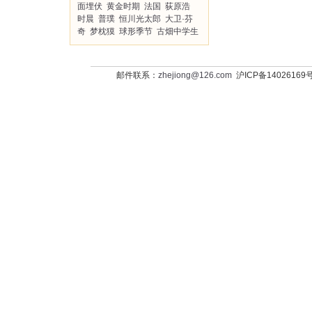
面埋伏
黄金时期
法国
荻原浩
时晨
普璞
恒川光太郎
大卫·芬
奇
梦枕獏
球形季节
古畑中学生
邮件联系：
zhejiong@126.com
沪ICP备14026169