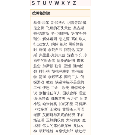
S
T
U
V
W
X
Y
Z
按标签浏览
基甸·菲尔
新保博久
识骨寻踪·魔
鬼之骨
飞翔的石头天使
奥古斯
特·德雷斯
半七捕物帐
罗伯特·特
瑞尔
解体诸因
恶之源
高山杀人
行1/2女人
约翰·鲍尔
黑暗降临
时
刘侗
杀死自己
阿曼达·克罗
斯
弗里曼·克劳夫兹
深夜市长
冷
雨中的暗杀者
情爱的证明
蝶冢
悬念
加斯顿·勒鲁
亚洲
肌肉松
弛
排行榜
胡桃泽耕史
肯·福莱
特
箭屋
杀戮艺术
冈岛二人
侦
探游戏
教程
快递幸福不是我的
工作
伊恩·兰金 欧美
哥特式小
说
别相信任何人
国枝史郎
理查
德·马特森
都筑道夫
夜之虹
间谍
小说
哈米特奖
长眠不醒
马科斯·
卡拉多斯
王稼骏
黄昏杀人耳语
老蔡
艾丽斯与罗妮的秘密
不在
场证明
玉岭的叹息
大乌鸦奖
魔
术师
伟大的弗伦奇探长
复仇女
神
草野唯雄
今泉慎太郎
绫辻行