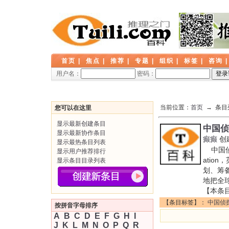
首页
|
焦点
|
推荐
|
专题
|
组织
|
标签
|
咨询
用户名：
密码：
当前位置：
首页
→ 条目
您可以在这里
显示最新创建条目
中国侦
显示最新协作条目
癫癫
创
显示最热条目列表
中国侦探协
显示用户推荐排行
atio
显示条目目录列表
划、筹
地把全
【本条
【条目标签】：
中国侦
按拼音字母排序
A
B
C
D
E
F
G
H
I
J
K
L
M
N
O
P
Q
R