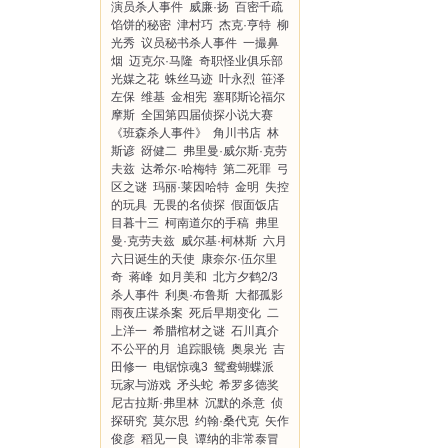
演员杀人事件
威廉·扬
百密千疏
馅饼的秘密
津村巧
杰克·亨特
柳
光秀
议员秘书杀人事件
一撮鼻
烟
迈克尔·马隆
奇职怪业俱乐部
光媒之花
蛛丝马迹
叶永烈
笹泽
左保
维基
金相宪
塞耶斯论福尔
摩斯
全国第四届侦探小说大赛
《班森杀人事件》
角川书店
林
斯谚
谺健二
弗里曼·威尔斯·克劳
夫兹
达希尔·哈梅特
第二死罪
弓
区之谜
玛丽·莱因哈特
金明
失控
的玩具
无畏的名侦探
假面饭店
目暮十三
柯南道尔的手稿
弗里
曼·克劳夫兹
威尔基·柯林斯
六月
六日诞生的天使
康奈尔·伍尔里
奇
蒋峰
如月美和
北方夕鹤2/3
杀人事件
利奥·布鲁斯
大都孤影
雨夜庄谋杀案
死后早期变化
二
上洋一
希腊棺材之谜
石川真介
不公平的月
追踪眼镜
奥泉光
吉
田修一
电锯惊魂3
鸳鸯蝴蝶派
玩家与游戏
矛头蛇
希罗多德奖
尼古拉斯·弗里林
沉默的杀意
侦
探研究
莫尔思
约翰·桑代克
矢作
俊彦
稻见一良
谭纳的非常泰冒