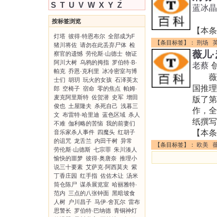
S
T
U
V
W
X
Y
Z
蓝冰晶
原作名
按标签浏览
【本条
灯塔
彼得·特恩布尔
全部成为F
【条目标签】：
刑场
猪川将佐
请勿在此丢弃尸体
检
薇儿
察官的遗憾
劳伦斯·山德士
物证
阿川大树
乌鸦的拇指
罗伯特·B·
老蔡
帕克
乔恩·克利里
冰冷密室与博
薇儿·
士们
胡玥
玩火的女孩
石泽英太
国推理
郎
空椅子
宿命
零的焦点
帕姆·
麦克阿里斯特
佐贺潜
史军
增田
版了第
俊也
土屋隆夫
杀死自己
浅暮三
作，全
文
布雷特·哈里迪
蓝色区域
杀人
纸撰写
不难
伽利略的苦恼
我的前妻们
【本条
音乐家杀人事件
四魔头
红胡子
的诅咒
龙舌兰
内田干树
异常
【条目标签】：
欧美
劳伦斯·山德斯
七宗罪
朱川湊人
愉快的噩梦
彼得·奥唐奈
推理小
说三十要素
艾萨克·阿西莫夫
紫
丁香庄园
红手指
佐佐木让
汤米
筒仓陈尸
谋杀展览室
哈丽雅特·
范内
三点的八张钟面
黑暗坡食
人树
户川昌子
马伊·舍瓦尔
雷布
思警长
罗伯特·巴纳德
青铜神灯