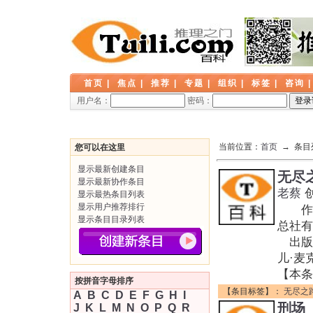
首页
|
焦点
|
推荐
|
专题
|
组织
|
标签
|
咨询
用户名：
密码：
当前位置：
首页
→ 条目
您可以在这里
显示最新创建条目
无尽
显示最新协作条目
老蔡
显示最热条目列表
显示用户推荐排行
作者:
显示条目目录列表
总社有限
出版年:
儿·麦克
【本条
按拼音字母排序
【条目标签】：
无尽之
A
B
C
D
E
F
G
H
I
刑场
J
K
L
M
N
O
P
Q
R