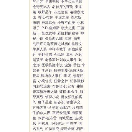
的诅咒
早川书房
不等边三角形
仓野宪比古
名侦探的守则
栗本
薰
歌野晶午
灰之迷宫
哈德森太
太
乔·L·布林
半途之屋
查尔斯·
布朗
神津恭介
小野不由美
小林
澄子
P·D·詹姆斯
犹大之窗
工藤
新一
复仇女神
彩虹村的秘密
神
秘小说
矢岛西八郎
江苏
脑男
岛田庄司选蔷薇之城福山推理文
学新人奖
中禅寺敦子
新宿鲛系
列
平野佑吉
今邑彩
真相
永远
是孩子
老作家计划杀人事件
蛇
之形
医学悬疑小说
波洛
劳拉·李
普曼
李昌钰
帕特里夏·温特沃斯
艳星·赌场杀人事件
诅咒
恶魔迷
宫
小鹰信光
狂骨之梦
柏林谍影
向邪恶追索
布鲁诺·比安奇
弗兰
奇寓所粉末之谜
彼得·狄金生
服
部真弓
侦探小说
魔女消失的房
间
狮子星座
新谷识
密室讲义
约翰内斯·马里奥·西默尔
没有凶
手的杀人夜
宫野爱丽娜
海渡英
佑
保罗·崔布雷
白城恶魔
连·戴
顿
何袜皮
小杉健治
司冻季
国
名系列
帕特里克·聚斯金德
相声