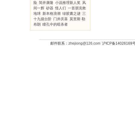
险
简井康隆
小说推理新人奖
风
间一辉
砂器
怪人们
一首朋克救
地球
新本格浪潮
绿胶囊之谜
三
十九级台阶
门井庆喜
莫里斯·勒
布朗
瞳孔中的暗杀者
邮件联系：
zhejiong@126.com
沪ICP备14026169