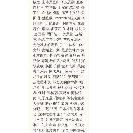
版社
山本周五郎
Y的悲剧
五条
红鲱鱼
前苏联
王妃的遇难船
孙
了红
命运的模型
第三个女郎
关
田泪
独眼猴
Mysteries新人奖
幻
想推理
万能钥匙
小鹰信光
化装
舞会
李迪
多萝西·B·休斯
埃勒里
·奎因奖
恩田陆
一的悲剧
皮斯
克
杀人广告
宋慈
首席女法医
为他准备的谋杀
乔·L·布林
白衣
女郎
秦始皇计划
最后的律师
第
七重解答
卡罗尔·安妮·奥玛丽
切
斯特·海姆斯侦探小说奖
侦探们的
镇魂歌
美国
幻影城新人奖
黑鳏
夫俱乐部
国名系列
三云岳斗
红
胡子的诅咒
科隆911
第四射手
超推理小说
不会笑的数学家
城
昌幸
地底兽国
秋月达郎
侦探世
界
怪钟
玛格丽·露易丝·阿林汉
姆
电子之星
佐贺潜
终极密室杀
人法则
哈丽雅特·范内
火焰，燃
烧吧！
范·达因
日本推理作家协
会
这本推理小说了不起大奖
赤
井三寻
死神的噩梦
漫画家杀人
事件
门井庆喜
怪人们
一首朋克
救地球
轮渡飒介
冷言
明智警视