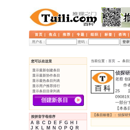
首页
|
焦点
|
推荐
|
专题
|
组织
|
标签
|
咨询
用户名：
密码：
当前位置：
首页
→ 条目
您可以在这里
显示最新创建条目
侦探研
显示最新协作条目
老蔡
创
显示最热条目列表
作者: 
显示用户推荐排行
25 定
显示条目目录列表
090
一部分“
【本条
【条目标签】：
侦探研
按拼音字母排序
A
B
C
D
E
F
G
H
I
J
K
L
M
N
O
P
Q
R