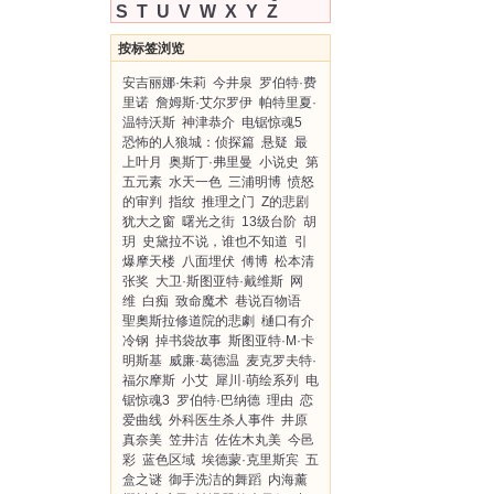
S
T
U
V
W
X
Y
Z
按标签浏览
安吉丽娜·朱莉
今井泉
罗伯特·费
里诺
詹姆斯·艾尔罗伊
帕特里夏·
温特沃斯
神津恭介
电锯惊魂5
恐怖的人狼城：侦探篇
悬疑
最
上叶月
奥斯丁·弗里曼
小说史
第
五元素
水天一色
三浦明博
愤怒
的审判
指纹
推理之门
Z的悲剧
犹大之窗
曙光之街
13级台阶
胡
玥
史黛拉不说，谁也不知道
引
爆摩天楼
八面埋伏
傅博
松本清
张奖
大卫·斯图亚特·戴维斯
网
维
白痴
致命魔术
巷说百物语
聖奧斯拉修道院的悲劇
樋口有介
冷钢
掉书袋故事
斯图亚特·M·卡
明斯基
威廉·葛德温
麦克罗夫特·
福尔摩斯
小艾
犀川·萌绘系列
电
锯惊魂3
罗伯特·巴纳德
理由
恋
爱曲线
外科医生杀人事件
井原
真奈美
笠井洁
佐佐木丸美
今邑
彩
蓝色区域
埃德蒙·克里斯宾
五
盒之谜
御手洗洁的舞蹈
内海薰