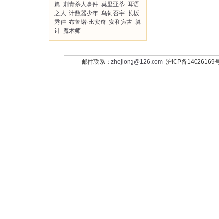
篇
刺青杀人事件
莫里亚蒂
耳语
之人
计数器少年
鸟饲否宇
长坂
秀佳
布鲁诺·比安奇
安和寅吉
算
计
魔术师
邮件联系：
zhejiong@126.com
沪ICP备14026169