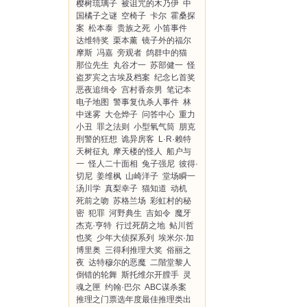
樱树琉璃子
被诅咒的木乃伊
中
国橘子之谜
空椅子
卡尔
霍桑探
案
松本泰
贵族之死
小笛事件
达维特奖
栗本薰
镜子外的福尔
摩斯
冯嘉
旁观者
鸽群中的猫
那位先生
丸谷才一
苏部健一
怪
盗罗宾之古埃及档案
纪念匕首奖
恶夜追缉令
宫村香奈男
笔记本
电子地图
警事复仇杀人事件
林
中迷雾
大仓烨子
问答中心
重力
小丑
罪之法则
小型氧气筒
朋克
刑警的狂想
诡异房客
L·R·赖特
天树征丸
摩天楼的怪人
船户与
一
怪人二十面相
兔子强尼
彼得·
切尼
姜维枫
山崎洋子
堂场瞬一
汤川学
真梨幸子
猫知道
动机
死前之吻
苏格兰场
彩虹村的秘
密
犯罪
河野典生
吉如令
魔牙
杰克·亨特
行过死荫之地
鲇川哲
也奖
少年大侦探系列
埃米尔·加
博里奥
三得利推理大奖
俗丽之
夜
达特穆尔的恶魔
二階堂黎人
倒错的轮舞
斯托维尔开膛手
灵
魂之匣
约翰·巴尔
ABC谋杀案
推理之门票选年度最佳推理类出