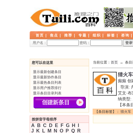
首页
|
焦点
|
推荐
|
专题
|
组织
|
标签
|
咨询
用户名：
密码：
当前位置：
首页
→ 条目
您可以在这里
显示最新创建条目
猜火车
显示最新协作条目
癫癫
创
显示最热条目列表
导演: 丹
显示用户推荐排行
艾文·布
显示条目目录列表
纳类型: 
【本条
【条目标签】：
猜火车
按拼音字母排序
A
B
C
D
E
F
G
H
I
J
K
L
M
N
O
P
Q
R