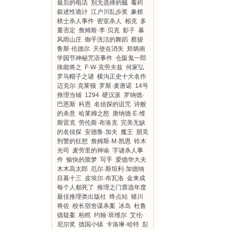
最后的电话
别无选择的贼
毒药
叙述性诡计
江户川乱步奖
象棋
棋士杀人事件
密室杀人
相克
多
重否定
詹姆斯·李·贝克
影子
暴
风雨山庄
御手洗洁的舞蹈
蔡骏
鲁斯·伦德尔
天使在消失
郑炳南
学园节神秘咒语事件
仓阪鬼一郎
殊能将之
F·W·克劳夫兹
何家弘
罗马帽子之谜
横沟正史十大名作
迈克尔·克莱顿
罗斯·麦唐诺
14号
推理当铺
1294
硬汉派
罗纳德·
巴恩斯
科恩
名侦探的诅咒
诗般
的杀意
哈莱姆之怒
唐纳德·E·维
斯雷克
劳伦斯·布洛克
完美无缺
的名侦探
安德鲁·加夫
魔王
朋克
刑警的狂想
詹姆斯·M·凯恩
铃木
光司
麦劳里的神谕
字谜杀人事
件
愉快的噩梦
写手
爱德华大夫
木木高太郎
厄尔·斯坦利·加德纳
目暮十三
皮埃尔·布瓦洛
金来成
每个人都死了
推理之门票选年度
最佳推理类出版社
终点站
猪川
将佐
校长宿舍谋杀案
冰岛
杜鲁
德疑案
柏棺
约翰·班维尔
艾伦·
尼尔奖
德国小镇
卡洛琳·哈特
彭