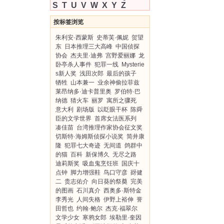
S
T
U
V
W
X
Y
Z
按标签浏览
朱利安·西蒙斯
史蒂芙·佩妮
贺望
东
日本推理三大高峰
中国侦探
协会
杰夫里·迪弗
宫野爱丽娜
龙
卧亭杀人事件
犯罪一线
Mysterie
s新人奖
浅田次郎
最后的孩子
牺牲
山本兼一
业余神偷拉菲兹
莱昂纳多·迪卡普里奥
罗伯特·巴
纳德
猜火车
丽罗
寓所之骤死
意大利
剧场版
以眨眼干杯
陈舜
臣的文学世界
首席女法医系列
凑佳苗
台湾推理作家协会征文奖
切斯特·海姆斯侦探小说奖
简井康
隆
犯罪七大奇迹
无间道
鸽群中
的猫
百科
新保博久
无尽之路
迪莉斯奖
吸血鬼烹饪班
国庆十
点钟
脚力增强鞋
鸟口守彦
谺健
二
贵志佑介
向日葵的祭奠
完美
的图画
石川真介
西奥多·斯特金
李秀光
人间失格
伊野上裕伸
誉
田哲也
约翰·鲍尔
杰克·福翠尔
文学少女
寒鸦女郎
埃勒里·奎因