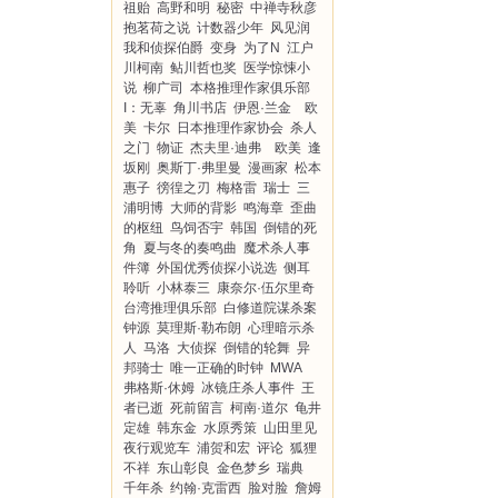
祖贻
高野和明
秘密
中禅寺秋彦
抱茗荷之说
计数器少年
风见润
我和侦探伯爵
变身
为了N
江户
川柯南
鲇川哲也奖
医学惊悚小
说
柳广司
本格推理作家俱乐部
I：无辜
角川书店
伊恩·兰金 欧
美
卡尔
日本推理作家协会
杀人
之门
物证
杰夫里·迪弗 欧美
逢
坂刚
奥斯丁·弗里曼
漫画家
松本
惠子
徬徨之刃
梅格雷
瑞士
三
浦明博
大师的背影
鸣海章
歪曲
的枢纽
鸟饲否宇
韩国
倒错的死
角
夏与冬的奏鸣曲
魔术杀人事
件簿
外国优秀侦探小说选
侧耳
聆听
小林泰三
康奈尔·伍尔里奇
台湾推理俱乐部
白修道院谋杀案
钟源
莫理斯·勒布朗
心理暗示杀
人
马洛
大侦探
倒错的轮舞
异
邦骑士
唯一正确的时钟
MWA
弗格斯·休姆
冰镜庄杀人事件
王
者已逝
死前留言
柯南·道尔
龟井
定雄
韩东金
水原秀策
山田里见
夜行观览车
浦贺和宏
评论
狐狸
不祥
东山彰良
金色梦乡
瑞典
千年杀
约翰·克雷西
脸对脸
詹姆