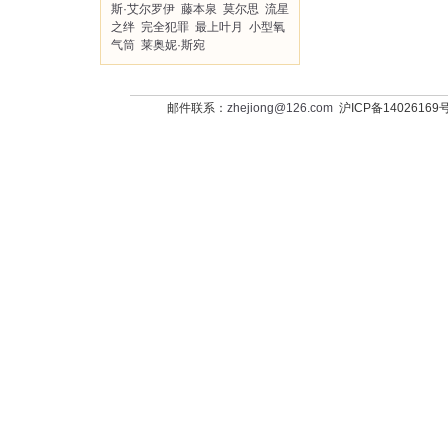
斯·艾尔罗伊
藤本泉
莫尔思
流星
之绊
完全犯罪
最上叶月
小型氧
气筒
莱奥妮·斯宛
邮件联系：
zhejiong@126.com
沪ICP备14026169