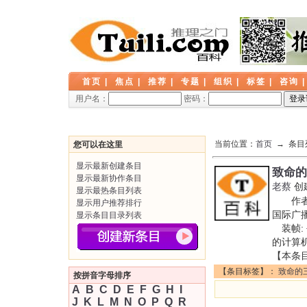
首页
|
焦点
|
推荐
|
专题
|
组织
|
标签
|
咨询
用户名：
密码：
当前位置：
首页
→ 条目
您可以在这里
显示最新创建条目
致命的
显示最新协作条目
老蔡
创
显示最热条目列表
作者:
显示用户推荐排行
国际广播
显示条目目录列表
装帧:
的计算
【本条
【条目标签】：
致命的
按拼音字母排序
A
B
C
D
E
F
G
H
I
J
K
L
M
N
O
P
Q
R