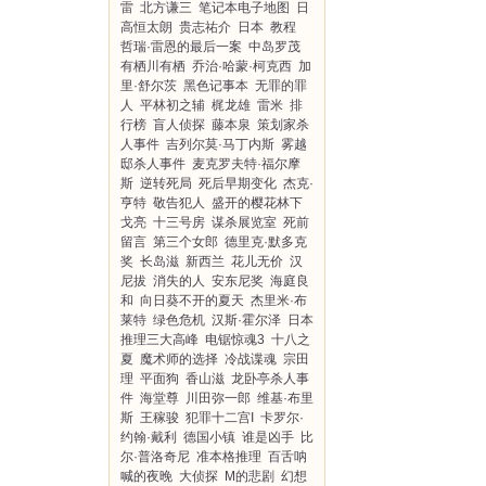
雷
北方谦三
笔记本电子地图
日
高恒太朗
贵志祐介
日本
教程
哲瑞·雷恩的最后一案
中岛罗茂
有栖川有栖
乔治·哈蒙·柯克西
加
里·舒尔茨
黑色记事本
无罪的罪
人
平林初之辅
梶龙雄
雷米
排
行榜
盲人侦探
藤本泉
策划家杀
人事件
吉列尔莫·马丁内斯
雾越
邸杀人事件
麦克罗夫特·福尔摩
斯
逆转死局
死后早期变化
杰克·
亨特
敬告犯人
盛开的樱花林下
戈亮
十三号房
谋杀展览室
死前
留言
第三个女郎
德里克·默多克
奖
长岛滋
新西兰
花儿无价
汉
尼拔
消失的人
安东尼奖
海庭良
和
向日葵不开的夏天
杰里米·布
莱特
绿色危机
汉斯·霍尔泽
日本
推理三大高峰
电锯惊魂3
十八之
夏
魔术师的选择
冷战谍魂
宗田
理
平面狗
香山滋
龙卧亭杀人事
件
海堂尊
川田弥一郎
维基·布里
斯
王稼骏
犯罪十二宫I
卡罗尔·
约翰·戴利
德国小镇
谁是凶手
比
尔·普洛奇尼
准本格推理
百舌呐
喊的夜晚
大侦探
M的悲剧
幻想