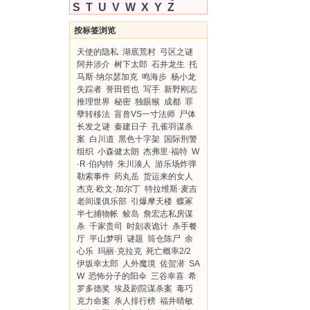
S
T
U
V
W
X
Y
Z
按标签浏览
天使的隐私
湖底荒村
弓区之谜
阿井涉介
树下太郎
石井龙生
托
马斯·纳尔瑟加克
鸣海步
杨小龙
失踪者
誉田哲也
写手
新野刚志
推理世界
秘密
独眼猴
成都
罪
孽转移法
盲兽VS一寸法师
尸体
长发之谜
秦建日子
孔雀羽谋杀
案
白川道
黑色十字架
国际刑警
组织
小森健太朗
杰弗里·福特
W
·R·伯内特
朱川湊人
游乐场炸弹
勒索事件
药丸岳
货运来的女人
杰克·欧文·加尔丁
特拉维斯·麦吉
老间谍俱乐部
引爆摩天楼
蝶冢
半七捕物帐
鲛岛
詹宏志私房谋
杀
千家贵司
时刻表诡计
杀手餐
厅
平山梦明
谜题
筒仓陈尸
余
心乐
玛丽·克拉克
死亡概率2/2
伊坂幸太郎
人外魔境
佐贺潜
SA
W
恐怖分子的阳伞
三谷幸喜
希
罗多德奖
埃及剧院谋杀案
毒巧
克力命案
杀人排行榜
福井晴敏