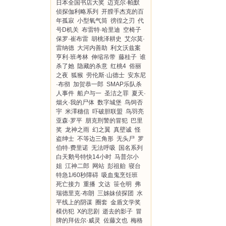
日本全国书店大奖
迈克尔·帕默
侦探伽利略系列
开膛手杰克的百
年孤寂
小型氧气筒
徬徨之刃
代
号D机关
布雷特·哈里迪
空椅子
保罗·崔布雷
胡桃泽耕史
艾尔莫·
雷纳德
大河内善助
利文沃兹案
亨利·班考林
伸缩吊带
藤桂子
谁
杀了她
隐藏的杀意
红桃4
俗丽
之夜
狐猴
劳伦斯·山德士
安东尼
·布彻
加贺恭一郎
SMAP乐队杀
人事件
船户与一
圣洁之罪
夏天·
烟火·我的尸体
数字城堡
鸟饲否
宇
米澤穗信
吓破胆联盟
鸟羽亮
亚森·罗平
朋克刑警的冒犯
巴里
奖
龙神之雨
幻之翼
真壁诚
怪
盗绅士
不等边三角形
无头尸
罗
伯特·费里诺
无法呼吸
国名系列
白天鹅号特快14小时
马普尔小
姐
江神二郎
网站
彭祖贻
寝台
特急1/60秒障碍
吸血鬼烹饪班
死亡接力
重播
文达
笹仓明
弗
瑞德里克·布朗
三姊妹侦探团
水
平线上的阴谋
圈套
金盾文学奖
模仿犯
X的悲剧
逝去的影子
冒
牌的拜佐尔·威灵
佐藤文也
梅格