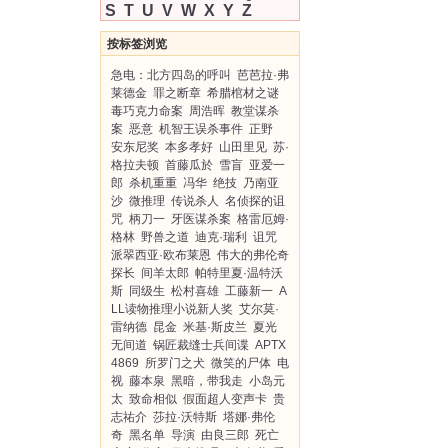
S
T
U
V
W
X
Y
Z
按标签浏览
急电：北方四岛的呼叫
芭芭拉·弗
莱德金
罪之断章
希腊棺材之谜
毒巧克力命案
周浩晖
教堂谋杀
案
恶意
机智王误杀事件
正野
安东尼奖
本多孝好
山田里见
苏·
格拉夫顿
首藤瓜於
雪盲
亚爱一
郎
杀机重重
冯华
绝技
乃南亚
沙
微推理
传说杀人
名侦探的诅
咒
柄刀一
牙医谋杀案
格雷厄姆·
格林
野兽之道
迪克·瑞利
诅咒
派翠西亚·欧布莱恩
伟大的弗伦奇
探长
间羊太郎
帕特里夏·温特沃
斯
同级生
松村喜雄
工藤新一
A
LL读物推理小说新人奖
艾尔莫·
雷纳德
昆金
米基·斯皮兰
夏光
无间道
锅匠裁缝士兵间谍
APTX
4869
所罗门之犬
微笑的尸体
电
视
藤本泉
黑暗，带我走
小岛元
太
致命相似
假面超人变声卡
贵
志祐介
莎拉·沃特斯
塔娜·弗伦
奇
黑名单
导演
由良三郎
死亡