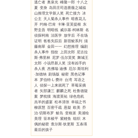
逃亡者
奥泉光
峰隆一郎
十八之
夏
变身
岛田庄司选蔷薇之城福
山推理文学新人奖
死亡接力
冰
公主
天人菊杀人事件
暗夜花儿
开
约翰·巴肯
卡琳·亚芙提根
东
野圭吾
明暗线
威尔基·柯林斯
名
侦探柯南
法医学
放学后
不在场
证明
爸爸失踪后
新宿鲛系列
须
藤南翠
金田一一
幻想推理
编剧
杀人事件
指纹
上田次郎
尼古拉
斯·弗里林
尼罗·伍尔芙奖
舞城王
太郎
小说昂新人奖
没有凶手的
杀人夜
杰佛瑞·迪佛
厄尔·斯坦利
·加德纳
剧场版
秘密
黑色记事
本
罗伯特·L·费许
台湾
耳语之
人
侦探一上来就死了
草莓采摘
者
矢部谦三
麒麟之死
杜鲁德疑
案
梦枕獏
海渡英祐
绿色危机
羔羊的盛宴
松本清张
幸福之书
柳原慧
百密千疏
悬疑
欧美
乔
治·切斯布罗
鲛岛
变格派
美浦绘
美理
笹本棱平
紫鲤鱼
组织
木
偶的秘密
查尔斯·狄更斯
五条瑛
最后的孩子