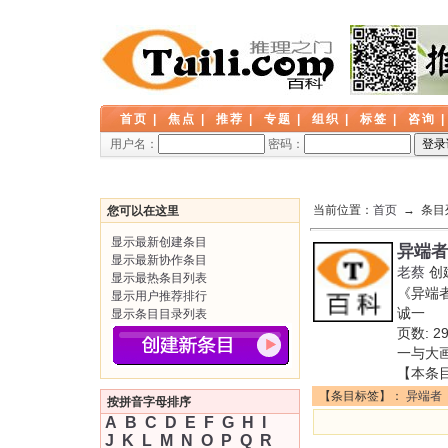
首页
|
焦点
|
推荐
|
专题
|
组织
|
标签
|
咨询
用户名：
密码：
当前位置：
首页
→ 条目
您可以在这里
显示最新创建条目
异端者
显示最新协作条目
老蔡
创
显示最热条目列表
《异端
显示用户推荐排行
诚一 译
显示条目目录列表
页数: 
一与大
【本条
【条目标签】：
异端者
按拼音字母排序
A
B
C
D
E
F
G
H
I
J
K
L
M
N
O
P
Q
R