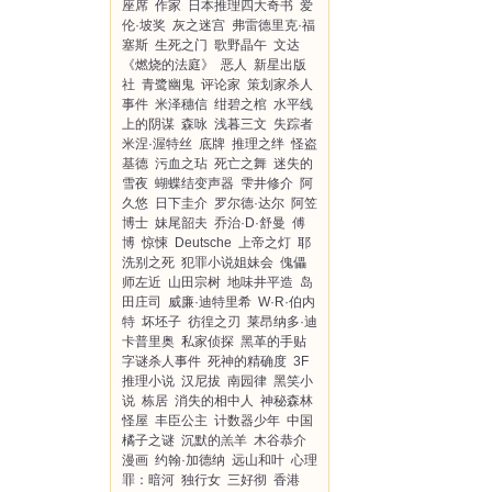
座席
作家
日本推理四大奇书
爱
伦·坡奖
灰之迷宫
弗雷德里克·福
塞斯
生死之门
歌野晶午
文达
《燃烧的法庭》
恶人
新星出版
社
青鹭幽鬼
评论家
策划家杀人
事件
米泽穗信
绀碧之棺
水平线
上的阴谋
森咏
浅暮三文
失踪者
米涅·渥特丝
底牌
推理之绊
怪盗
基德
污血之玷
死亡之舞
迷失的
雪夜
蝴蝶结变声器
雫井修介
阿
久悠
日下圭介
罗尔德·达尔
阿笠
博士
妹尾韶夫
乔治·D·舒曼
傅
博
惊悚
Deutsche
上帝之灯
耶
洗别之死
犯罪小说姐妹会
傀儡
师左近
山田宗树
地味井平造
岛
田庄司
威廉·迪特里希
W·R·伯内
特
坏坯子
彷徨之刃
莱昂纳多·迪
卡普里奥
私家侦探
黑革的手贴
字谜杀人事件
死神的精确度
3F
推理小说
汉尼拔
南园律
黑笑小
说
栋居
消失的相中人
神秘森林
怪屋
丰臣公主
计数器少年
中国
橘子之谜
沉默的羔羊
木谷恭介
漫画
约翰·加德纳
远山和叶
心理
罪：暗河
独行女
三好彻
香港