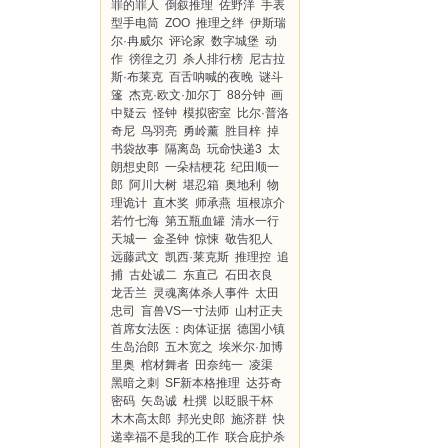
罪的罪人
倒叙推理
佐野洋
手表
型手电筒
ZOO
推理之绊
伊斯瑞
尔·冉威尔
评论家
数字城堡
动
作
徬徨之刃
杀人排行榜
尼古拉
斯·布莱克
百舌呐喊的夜晚
谜斗
篷
杰克·欧文·加尔丁
88分钟
画
中疑云
怪钟
模拟密室
比尔·普洛
奇尼
鸟羽亮
勇岭薰
胜目梓
掉
书袋故事
隔离岛
玩命快递3
太
朗想史郎
一朵桔梗花
纪田顺一
郎
阿川大树
堪忍箱
奥地利
物
理诡计
直木奖
师承燕
垣根凉介
若竹七海
第五瓶血罐
清水一行
天城一
金圣钟
惊悚
敬告犯人
远藤武文
凯西·莱克斯
推理控
追
捕
古处诚二
东直己
石田衣良
龙舌兰
灵魂离体杀人事件
太田
忠司
盲兽VS一寸法师
山村正夫
首席女法医：肉体证据
德国小镇
生岛治郎
五木宽之
埃米尔·加博
里奥
棺材舞者
田奈纯一
凌渠
黑暗之刺
SF新本格推理
达芬奇
密码
矢岛诚
杜撰
以眨眼干杯
木木高太郎
邦光史郎
施济群
快
递幸福不是我的工作
联合庇护杀