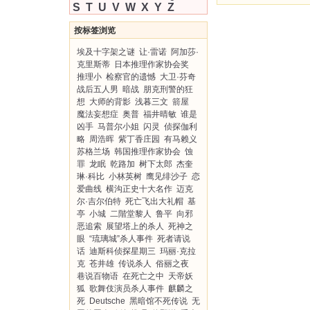
S
T
U
V
W
X
Y
Z
按标签浏览
埃及十字架之谜
让·雷诺
阿加莎·
克里斯蒂
日本推理作家协会奖
推理小
检察官的遗憾
大卫·芬奇
战后五人男
暗战
朋克刑警的狂
想
大师的背影
浅暮三文
箭屋
魔法妄想症
奥普
福井晴敏
谁是
凶手
马普尔小姐
闪灵
侦探伽利
略
周浩晖
紫丁香庄园
有马赖义
苏格兰场
韩国推理作家协会
蚀
罪
龙眠
乾路加
树下太郎
杰奎
琳·科比
小林英树
鹰见绯沙子
恋
爱曲线
横沟正史十大名作
迈克
尔·吉尔伯特
死亡飞出大礼帽
基
亭
小城
二階堂黎人
鲁平
向邪
恶追索
展望塔上的杀人
死神之
眼
“琉璃城”杀人事件
死者请说
话
迪斯科侦探星期三
玛丽·克拉
克
苍井雄
传说杀人
俗丽之夜
巷说百物语
在死亡之中
天帝妖
狐
歌舞伎演员杀人事件
麒麟之
死
Deutsche
黑暗馆不死传说
无