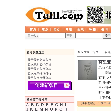
首页
|
焦点
|
推荐
|
专题
|
组织
|
标签
|
咨询
用户名：
密码：
当前位置：
首页
→ 条目
您可以在这里
显示最新创建条目
莫里亚
显示最新协作条目
老蔡
创
显示最热条目列表
阿瑟·
显示用户推荐排行
有不少
显示条目目录列表
称“罪犯
里亚提
时间和
【本条
按拼音字母排序
【条目标签】：
柯南·道
A
B
C
D
E
F
G
H
I
J
K
L
M
N
O
P
Q
R