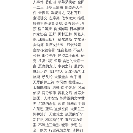
人事件
香山滋
草莓采摘者
金田
一二三
证明三部曲
编剧杀人事
件
朱振武
殊能将之
花村万月
童谣讲义
左岸奖
佐木龙太
推理
帕特里克·聚斯金德
金春智子
玛
莎·格兰姆斯
偷拐抢骗
日本推理
作家协会
正野
田村正和
阿笠人
偶
珠海出版社
福尔摩斯
艾尔莫·
雷纳德
首席女法医：残骸线索
唐娜·安德鲁斯
怪盗基德
不蓝灯
替身
那位先生
怪盗二十面相
研
究
往复书简
哲瑞·雷恩的最后一
案
恶魔的宠儿
事实之前
尼罗河
魅影之谜
荒野猎人
厄尔·德尔·比
格斯
矛头蛇
大阪圭吉
红手指
无尽的休止符
本冈类
推理杂志
太阳能滑板
约翰·保罗·凯勒
私家
侦探
两分铜币
葬礼之后
首席女
法医：人体农场
陈舜臣的文学世
界
沉默的杀意
蓝霄
派翠西亚·欧
布莱恩
蓝玛
盗梦空间
太田兰三
阿井涉介
天童荒太
战栗的乐谱
新谷识
梅菲斯特奖
毒巧克力命
案
不等边三角形
犯罪
伊恩·兰
金 欧美
行过死荫之地
侦探们