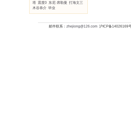
塔
震度0
东尼·席勒曼
打海文三
木谷恭介
毕业
邮件联系：
zhejiong@126.com
沪ICP备14026169