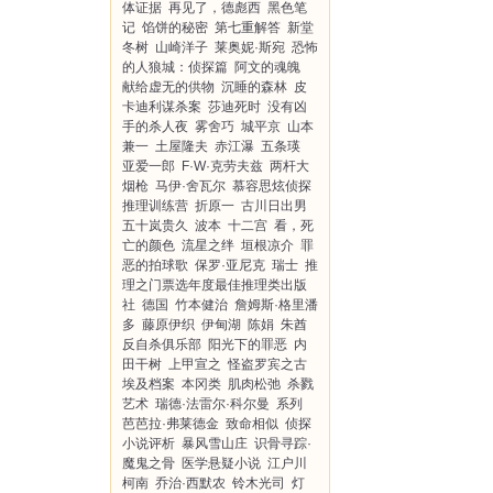
体证据
再见了，德彪西
黑色笔
记
馅饼的秘密
第七重解答
新堂
冬树
山崎洋子
莱奥妮·斯宛
恐怖
的人狼城：侦探篇
阿文的魂魄
献给虚无的供物
沉睡的森林
皮
卡迪利谋杀案
莎迪死时
没有凶
手的杀人夜
雾舍巧
城平京
山本
兼一
土屋隆夫
赤江瀑
五条瑛
亚爱一郎
F·W·克劳夫兹
两杆大
烟枪
马伊·舍瓦尔
慕容思炫侦探
推理训练营
折原一
古川日出男
五十岚贵久
波本
十二宫
看，死
亡的颜色
流星之绊
垣根凉介
罪
恶的拍球歌
保罗·亚尼克
瑞士
推
理之门票选年度最佳推理类出版
社
德国
竹本健治
詹姆斯·格里潘
多
藤原伊织
伊甸湖
陈娟
朱酋
反自杀俱乐部
阳光下的罪恶
内
田干树
上甲宣之
怪盗罗宾之古
埃及档案
本冈类
肌肉松弛
杀戮
艺术
瑞德·法雷尔·科尔曼
系列
芭芭拉·弗莱德金
致命相似
侦探
小说评析
暴风雪山庄
识骨寻踪·
魔鬼之骨
医学悬疑小说
江户川
柯南
乔治·西默农
铃木光司
灯