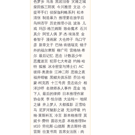
色梦乡
马洛
黑岩泪香
灾难之城
柴田炼三郎奖
今川雅澄
文达
小
提琴手们
侦探伽利略系列
松本
清张
制造暴力
推理要在放学后
鸟饲否宇
历史推理小说
波洛
儿
戏
玛莎·格兰姆斯
致命魔术
石川
真介
阿笠人偶
罗·杰·埃洛里
金
春智子
漫画家
大仓烨子
鸟口守
彦
新章文子
巴纳·肯德瑞克
镜子
外的福尔摩斯
柳广司
雷格纳·希
尔
最后记忆
思念
计数器少年
恶魔迷宫
犯罪七大奇迹
约翰·哈
特
狐猴
冰冷密室与博士们
AC
彼得·奥唐奈
江神二郎
恶狼之夜
福井晴敏
黑鳏夫俱乐部
乔治·哈
蒙·柯克西
十三号房
贵志佑介
相
泽沙呼
名律师杀人事件
昆金
地
下人
最后的律师
日本推理作家
协会奖
李·恰尔德
大迫纯一
地狱
之缘
井上梦人
大都孤影
正雪绘
马
尼罗河魅影之谜
无法呼吸
约
翰·莱斯科瓦
冷言
新本格推理
莫
妮卡·费特
圆谷光彦
本格推理Be
st10
劳伦斯·山德斯
奥古斯特·德
雷斯
往复书简
首席女法医：肉