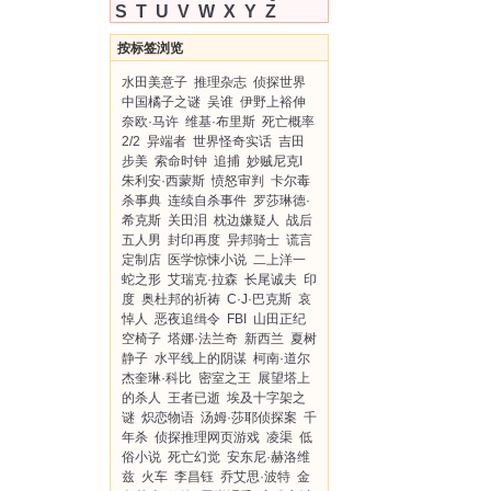
S
T
U
V
W
X
Y
Z
按标签浏览
水田美意子
推理杂志
侦探世界
中国橘子之谜
吴谁
伊野上裕伸
奈欧·马许
维基·布里斯
死亡概率
2/2
异端者
世界怪奇实话
吉田
步美
索命时钟
追捕
妙贼尼克I
朱利安·西蒙斯
愤怒审判
卡尔毒
杀事典
连续自杀事件
罗莎琳德·
希克斯
关田泪
枕边嫌疑人
战后
五人男
封印再度
异邦骑士
谎言
定制店
医学惊悚小说
二上洋一
蛇之形
艾瑞克·拉森
长尾诚夫
印
度
奥杜邦的祈祷
C·J·巴克斯
哀
悼人
恶夜追缉令
FBI
山田正纪
空椅子
塔娜·法兰奇
新西兰
夏树
静子
水平线上的阴谋
柯南·道尔
杰奎琳·科比
密室之王
展望塔上
的杀人
王者已逝
埃及十字架之
谜
炽恋物语
汤姆·莎耶侦探案
千
年杀
侦探推理网页游戏
凌渠
低
俗小说
死亡幻觉
安东尼·赫洛维
兹
火车
李昌钰
乔艾思·波特
金