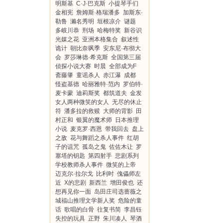
明斯基
C·J·巴克斯
小提琴手们
金相宪
詹姆斯·格瑞潘多
加斯东·
勒鲁
濑名秀明
垣根凉介
谜题
多岐川恭
刑场
哈梅特奖
新谷识
光媒之花
亚洲本格集合
叙述性
诡计
朝比奈飒季
安东尼·布彻大
会
罗莎琳德·希克斯
全国第三届
侦探小说大赛
时晨
全部成为F
斋藤肇
童谣杀人
赤江瀑
成都
怪盗基德
哈丽雅特·范内
罗伯特·
麦卡蒙
迪莉斯奖
都筑道夫
金发
女人两种微笑的女人
无尽的休止
符
潘多拉的救赎
大师的背影
田
村正和
银翼的魔术师
日本推理
小说
麦克罗·西恩
带我回去
盘上
之敌
花与舞蹈之杀人事件
红胡
子的诅咒
孤岛之鬼
佐佐木让
罗
塞塔的钥匙
第四射手
悲剧系列
学校教师杀人事件
微笑的上帝
迈克尔·拉尔戈
比利时
傀儡师左
近
X的悲剧
新西兰
增田俊也
还
想再见你一面
岛田庄司选蔷薇之
城福山推理文学新人奖
危险的童
话
歌唱的白骨
往复书简
李昌钰
失控的玩具
正野
朱川凑人
琴酒