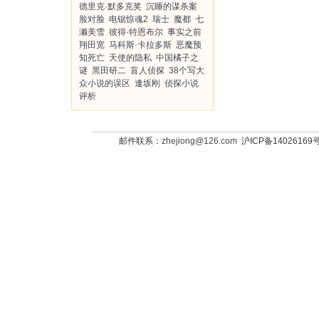
德里克·默多克奖
沉睡的谋杀案
脸对脸
电锯惊魂2
瑞士
魔都
七
濑美雪
彼得·特恩布尔
事实之前
翔田宽
马科斯·卡拉多斯
恶魔预
知死亡
天使的隐私
中国橘子之
谜
黑田研二
盲人侦探
38个写大
众小说的误区
逢坂刚
侦探小说
评析
邮件联系：
zhejiong@126.com
沪ICP备14026169