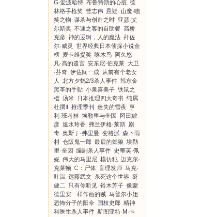
G·爱波哈特
布鲁特斯的心脏
德
林格手枪奖
曹志伟
悬疑
山魔·嗤
笑之物
谋杀与创造之时
亚瑟·艾
尔斯奖
不速之客的自助餐
高桥
克彦
神的逻辑，人的魔法
拜佐
尔·威灵
世界经典日本侦探小说金
榜
麦卡维提奖
啄木鸟
阿久悠
凡·高的遗言
安东尼·伯克莱
大卫
·芬奇
伊佐间一成
从前有个老女
人
北方夕鹤2/3杀人事件
韩东金
黑革的手贴
小泉喜美子
铁鼠之
槛
汤米
日本推理四大奇书
纯属
杜撰II
推理季刊
迷失的雪夜
亨
利·班考林
埃勒里与奎因
冈田鯱
彦
速水玲香
弗兰伊格·莱斯
剧
毒
奥斯丁·弗里曼
变格派
森下雨
村
仓阪鬼一郎
最后的郊狼
埃勒
里·奎因
编剧杀人事件
史蒂芙·佩
妮
伟大的马里尼
模仿犯
迈克尔·
克莱顿
C：尸体
盲理发师
马克·
吐温
远藤武文
杀死这个世界
谺
健二
只有你听见
铃木芳子
像蒙
德里安一样作画的贼
马普尔小姐
恐怖分子的阳伞
国枝史郎
精神
科医生杀人事件
斯图亚特·M·卡