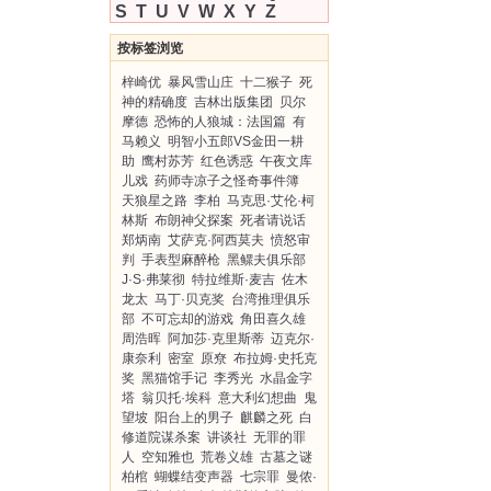
S
T
U
V
W
X
Y
Z
按标签浏览
梓崎优
暴风雪山庄
十二猴子
死
神的精确度
吉林出版集团
贝尔
摩德
恐怖的人狼城：法国篇
有
马赖义
明智小五郎VS金田一耕
助
鹰村苏芳
红色诱惑
午夜文库
儿戏
药师寺凉子之怪奇事件簿
天狼星之路
李柏
马克思·艾伦·柯
林斯
布朗神父探案
死者请说话
郑炳南
艾萨克·阿西莫夫
愤怒审
判
手表型麻醉枪
黑鳏夫俱乐部
J·S·弗莱彻
特拉维斯·麦吉
佐木
龙太
马丁·贝克奖
台湾推理俱乐
部
不可忘却的游戏
角田喜久雄
周浩晖
阿加莎·克里斯蒂
迈克尔·
康奈利
密室
原尞
布拉姆·史托克
奖
黑猫馆手记
李秀光
水晶金字
塔
翁贝托·埃科
意大利幻想曲
鬼
望坡
阳台上的男子
麒麟之死
白
修道院谋杀案
讲谈社
无罪的罪
人
空知雅也
荒卷义雄
古墓之谜
柏棺
蝴蝶结变声器
七宗罪
曼侬·