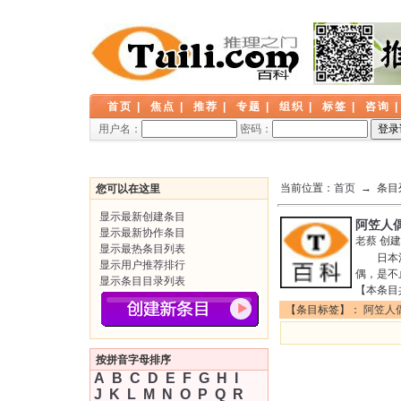
首页
|
焦点
|
推荐
|
专题
|
组织
|
标签
|
咨询
用户名：
密码：
当前位置：
首页
→ 条目
您可以在这里
显示最新创建条目
阿笠人
显示最新协作条目
老蔡
创建
显示最热条目列表
日本漫
显示用户推荐排行
偶，是不
显示条目目录列表
【本条目
【条目标签】：
阿笠人
按拼音字母排序
A
B
C
D
E
F
G
H
I
J
K
L
M
N
O
P
Q
R