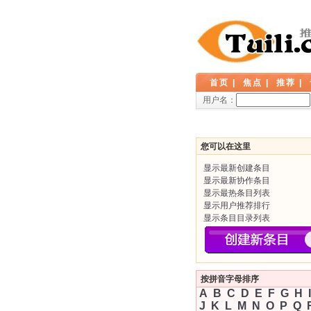
首页
|
焦点
|
推荐
|
用户名：
您可以在这里
显示最新创建条目
显示最新协作条目
显示最热条目列表
显示用户推荐排行
显示条目目录列表
按拼音字母排序
A
B
C
D
E
F
G
H
I
J
K
L
M
N
O
P
Q