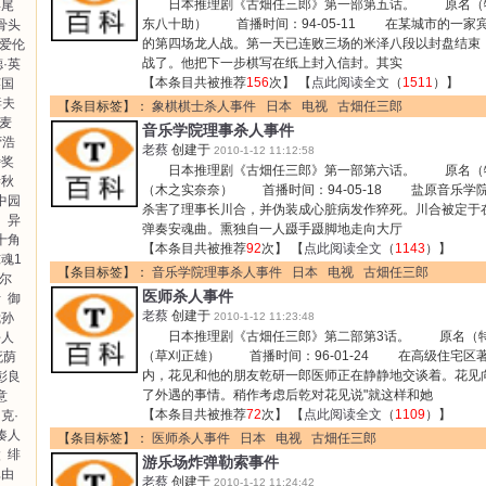
日本推理剧《古畑任三郎》第一部第五话。 原名（特
浜尾
东八十助） 首播时间：94-05-11 在某城市的一家
骨头
的第四场龙人战。第一天已连败三场的米泽八段以封盘结束
爱伦
战了。他把下一步棋写在纸上封入信封。其实
·英
【本条目共被推荐
156
次】 【
点此阅读全文
（
1511
）】
英国
妻夫
【条目标签】：
象棋棋士杀人事件
日本
电视
古畑任三郎
·麦
音乐学院理事杀人事件
菅浩
老蔡
创建于
2010-1-12 11:12:58
特奖
日本推理剧《古畑任三郎》第一部第六话。 原名（特
寺秋
（木之实奈奈） 首播时间：94-05-18 盐原音乐学
中园
杀害了理事长川合，并伪装成心脏病发作猝死。川合被定于
图
异
弹奏安魂曲。熏独自一人蹑手蹑脚地走向大厅
十角
【本条目共被推荐
92
次】 【
点此阅读全文
（
1143
）】
魂1
【条目标签】：
音乐学院理事杀人事件
日本
电视
古畑任三郎
黑尔
医师杀人事件
听
御
老蔡
创建于
我孙
2010-1-12 11:23:48
日本推理剧《古畑任三郎》第二部第3话。 原名（特
杀人
（草刈正雄） 首播时间：96-01-24 在高级住宅区
死荫
内，花见和他的朋友乾研一郎医师正在静静地交谈着。花见
彰良
了外遇的事情。稍作考虑后乾对花见说"就这样和她
意
【本条目共被推荐
72
次】 【
点此阅读全文
（
1109
）】
克·
凑人
【条目标签】：
医师杀人事件
日本
电视
古畑任三郎
太
绯
游乐场炸弹勒索事件
真由
老蔡
创建于
2010-1-12 11:24:42