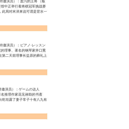
邀演员）：血污的王将 （板
宾馆中正举行着将棋冠军挑战赛
，此局对米泽来说可谓是背水一
邀演员）：ピアノ·レッスン
院的理事、著名的钢琴家井口熏
在第二天前理事长盐原的葬礼上
邀演员）：ゲームの达人
著名推理作家花见禄助的书斋
向乾坦露了妻子常子十有八九有