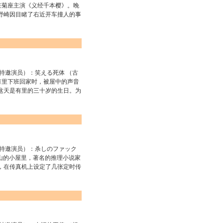
在菊座主演《义经千本樱》。晚
野崎因目睹了右近开车撞人的事
邀演员）：笑える死体 （古
有里下班回家时，被屋中的声音
这天是有里的三十岁的生日。为
邀演员）：杀しのファック
深山的小屋里，著名的推理小说家
，在传真机上设定了几张定时传