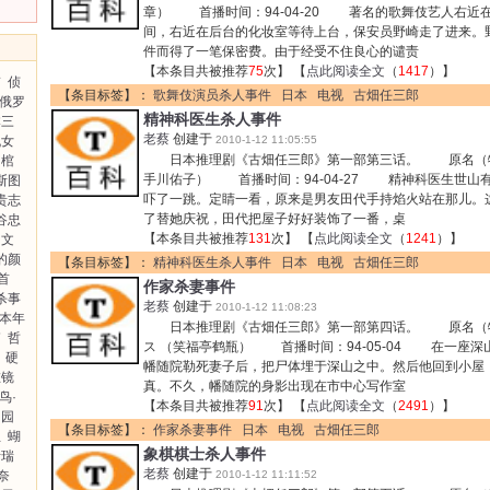
章） 首播时间：94-04-20 著名的歌舞伎艺人右近
间，右近在后台的化妆室等待上台，保安员野崎走了进来。
件而得了一笔保密费。由于经受不住良心的谴责
【本条目共被推荐
75
次】 【
点此阅读全文
（
1417
）】
带
侦
【条目标签】：
歌舞伎演员杀人事件
日本
电视
古畑任三郎
俄罗
精神科医生杀人事件
本三
老蔡
创建于
仇女
2010-1-12 11:05:55
日本推理剧《古畑任三郎》第一部第三话。 原名（特
棺
手川佑子） 首播时间：94-04-27 精神科医生世山
斯图
吓了一跳。定睛一看，原来是男友田代手持焰火站在那儿。
贵志
了替她庆祝，田代把屋子好好装饰了一番，桌
谷忠
【本条目共被推荐
131
次】 【
点此阅读全文
（
1241
）】
文
的颜
【条目标签】：
精神科医生杀人事件
日本
电视
古畑任三郎
首
作家杀妻事件
杀事
老蔡
创建于
2010-1-12 11:08:23
本年
日本推理剧《古畑任三郎》第一部第四话。 原名（特
箱
哲
ス （笑福亭鹤瓶） 首播时间：94-05-04 在一座
硬
幡随院勒死妻子后，把尸体埋于深山之中。然后他回到小屋
在镜
真。不久，幡随院的身影出现在市中心写作室
鸟·
【本条目共被推荐
91
次】 【
点此阅读全文
（
2491
）】
的园
【条目标签】：
作家杀妻事件
日本
电视
古畑任三郎
生
蝴
象棋棋士杀人事件
斯瑞
老蔡
创建于
奈
2010-1-12 11:11:52