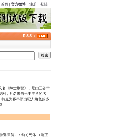
首页
|
官方微博
|
注册
|
登陆
RSS：
又名《绅士刑警》，是由三谷幸
视剧，片名来自当中主角的名
集。特点为客串演出犯人角色的多
成
邀演员）：动く死体 （堺正