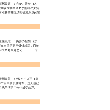
演员）：赤か、青か （木
程学在大学里当助手的林功夫骑
林准备离开现场时被游乐场的警
演员）：伪善の报酬 （加
正在自己的家里做针线活，而她
，但关系越来越恶化。 二个
演员）：VS クイズ王（唐
赛节目中的长胜将军，这天他已
且他所演的广告也颇受欢迎。