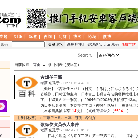
专题
|
组织
|
标签
|
咨询
|
问答
|
博客
|
论坛
|
微博
密码：
新用户注册
参观论坛
忘记密码
收藏本站
当前位置：
首页
→ 条目列表（按标签）
古畑任三郎
老蔡
创建于
2012-11-12 4:42:30
【概述】《古畑任三郎》（日文：ふるはたにんざぶろう）
喜编剧，田村正和主演，日本富士电视台有名的警探推理电
字。中译又名绅士刑警。由1994年到2008年共拍摄了43
为日本知名演员。本剧模仿美剧《神探可伦坡》，每集独立
【本条目共被推荐
114
次】 【
点此阅读全文
（
5514
）】
【条目标签】：
古畑任三郎
日本
电视
名侦探
歌舞伎演员杀人事件
老蔡
创建于
2010-1-12 11:04:50
R
日本推理剧《古畑任三郎》第一部第二话。 原名（特