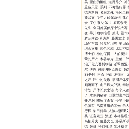
美
歪曲的枢纽
道尾秀介
冲
蓝色天堂
系列
不可能犯罪
德克斯特
名厨之死
松冈圭
藤武文
少年大侦探系列
死
会
罗尔德·达尔
井原真奈美
先生
全国首届侦探小说大赛
变
早川袖珍推理
孤儿
剧作
罗莎琳德·希克斯
藤田宜永
场的车票
恶魔的泪珠
奎因
纪念文集
蓝色区域
冰冷密
博士们
神的逻辑，人的魔法
莺的尸衣
木谷恭介
兰郁二
治开化安吾捕物帖
派翠西亚
尔
伊恩·弗莱明钢匕首奖
韩
88分钟
评论
理由
雅孝司
之尸
匣中的失乐
早期尸体
顺流而下
山田风太郎奖
秦
计划
尸体长发之谜
每个人
了
木偶的秘密
口罩型变声
井户润
陆桥谋杀案
怪笑小
色骇客
巴提斯塔的荣光
杀
行榜
柴田哲孝
人狼城推理
奖
证言疑云
流派
本格推理
高柳芳夫
佐藤文也
路易斯·
德
替身
科幻推理
米泽穗信