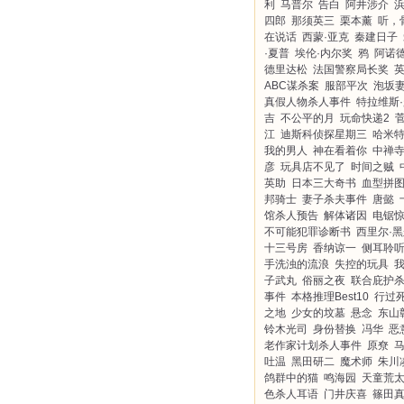
利
马普尔
告白
阿井涉介
四郎
那须英三
栗本薰
听，
在说话
西蒙·亚克
秦建日子
·夏普
埃伦·内尔奖
鸦
阿诺德
德里达松
法国警察局长奖
ABC谋杀案
服部平次
泡坂
真假人物杀人事件
特拉维斯
吉
不公平的月
玩命快递2
江
迪斯科侦探星期三
哈米
我的男人
神在看着你
中禅
彦
玩具店不见了
时间之贼
英助
日本三大奇书
血型拼
邦骑士
妻子杀夫事件
唐懿
馆杀人预告
解体诸因
电锯惊
不可能犯罪诊断书
西里尔·
十三号房
香纳谅一
侧耳聆
手洗浊的流浪
失控的玩具
子武丸
俗丽之夜
联合庇护
事件
本格推理Best10
行过
之地
少女的坟墓
悬念
东山
铃木光司
身份替换
冯华
恶
老作家计划杀人事件
原尞
马
吐温
黑田研二
魔术师
朱川
鸽群中的猫
鸣海园
天童荒
色杀人耳语
门井庆喜
篠田