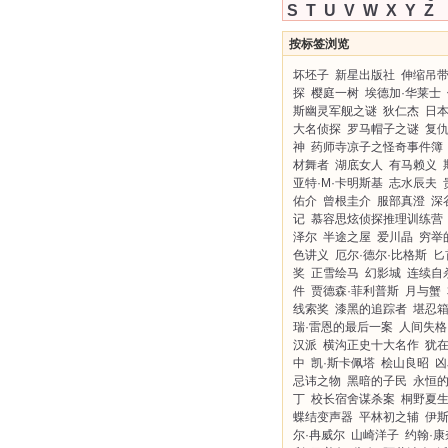
S
T
U
V
W
X
Y
Z
按标签浏览
坏坯子
新星出版社
伸缩吊
探
樱庭一树
埃德加·华莱士
斯幽灵军舰之谜
狄仁杰
日
大名侦探
罗马帽子之谜
复
神
药师寺凉子之怪奇事件簿
材舞者
湖底女人
有马赖义
亚特·M·卡明斯基
志水辰夫
佑介
曾根圭介
服部真澄
深
记
慕容思炫侦探推理训练营
泽尔
半途之屋
爱川晶
穷举
色讲义
厄尔·德尔·比格斯
匕
奖
正雪绘马
幻影城
连续自
件
贾德森·菲利普斯
月与蟹
线索奖
漆黑的追踪者
堪忍
瑞·雷恩的最后一案
人间失格
汉派
横沟正史十大名作
犹
中
凯·斯卡佩塔
桧山良昭
凶
忌讳之物
黑暗的子民
永恒
丁
校长宿舍谋杀案
桐野夏
蝶结变声器
平林初之辅
伊
尔·冉威尔
山崎洋子
约翰·康