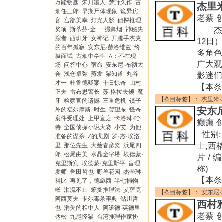
万能钥匙
朱川凑人
梦野久作
古
杰里
畑任三郎
早期尸体现象
诡异房
老蔡
客
宫部美幸
灯光人影
侦探推理
杰里米·
奖项
斯蒂芬·金
一撮鼻烟
神秘失
踪者
西班牙
女神记
开膛手杰克
12日
的百年孤寂
安东尼·赫洛维兹
终
多角色
极面试
古畑中学生
A：不在现
广大观
场
问答中心
宿命
安东尼·布彻大
会
浅仓卓弥
蒸发
猫知道
丸谷
影迷们
才一
杜鲁德疑案
十日惊奇
山村
【本条
正夫
雷布思警长
苏·格拉夫顿
魔
【条目标签】：
杰里米
牙
检察官的遗憾
三重危机
镜子
安东
外的福尔摩斯
时生
贺望东
怪奇
案件受理处
上甲宣之
卡洛琳·哈
癫癫
特
全国侦探小说大赛
小艾
为他
性别: 
准备的谋杀
Z的悲剧
罗·杰·埃洛
士,西格
里
那位先生
大薮春彦奖
浜尾四
郎
松尾由美
水晶金字塔
埃德蒙·
片 / 编
克里斯宾
埃德蒙·克里斯平
盲理
称)
发师
誉田哲也
野兽花园
杰奎琳·
【本条
科比
再见了，德彪西
半七捕物
帐
泪流不止
笨拙推理法
艾萨克·
【条目标签】：
安东尼
阿西莫夫
卡尔毒杀事典
鲇川哲
西村
也
消失的相中人
阿诺德·英德里
老蔡
达松
九尾怪猫
台湾推理作家协