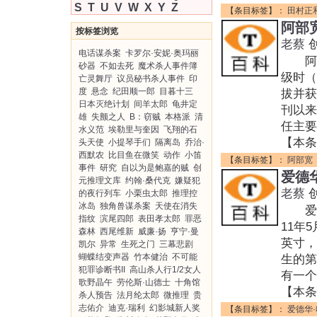
S
T
U
V
W
X
Y
Z
【条目标签】：
田村正
阿部
按标签浏览
老蔡
电话谋杀案
卡罗尔·安妮·奥玛丽
阿部宽
砂器
不如去死
魔术杀人事件簿
级时（
亡灵舞厅
议员秘书杀人事件
印
度
悬念
纪田顺一郎
目暮十三
拔并获
日本灭绝计划
间羊太郎
龟井定
刊以来
雄
失颤之人
B：窃贼
本格派
清
任主要
水义范
埃勒里与奎因
飞翔的石
【本条
头天使
小提琴手们
隔离岛
乔治·
西默农
比目鱼在微笑
动作
小笛
【条目标签】：
阿部宽
事件
研究
自以为是鲍嘉的贼
创
爱德
元推理文库
约翰·桑代克
嫌疑犯
老蔡
的夜行列车
小栗虫太郎
推理控
冰岛
独角兽谋杀案
天使在消失
爱德华·
指纹
滨尾四郎
表田孝太郎
罪恶
11年
森林
西尾维新
威廉·扬
亨宁·曼
英寸，
凯尔
异常
生死之门
三幕悲剧
蝴蝶结变声器
竹本健治
不可能
生的
犯罪诊断书II
高山杀人行1/2女人
有一个
歌野晶午
劳伦斯·山德士
十角馆
【本条
杀人预告
法月纶太郎
微推理
贵
志佑介
迪克·瑞利
幻影城新人奖
【条目标签】：
爱德华