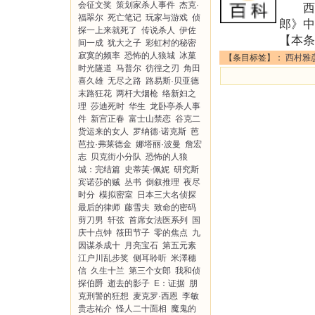
会征文奖
策划家杀人事件
杰克·
西村
福翠尔
死亡笔记
玩家与游戏
侦
郎》中
探一上来就死了
传说杀人
伊佐
【本条
间一成
犹大之子
彩虹村的秘密
寂寞的频率
恐怖的人狼城
冰菓
【条目标签】：
西村雅
时光隧道
马普尔
彷徨之刃
角田
喜久雄
无尽之路
路易斯·贝亚德
末路狂花
两杆大烟枪
络新妇之
理
莎迪死时
华生
龙卧亭杀人事
件
新宫正春
富士山禁恋
谷克二
货运来的女人
罗纳德·诺克斯
芭
芭拉·弗莱德金
娜塔丽·波曼
詹宏
志
贝克街小分队
恐怖的人狼
城：完结篇
史蒂芙·佩妮
研究斯
宾诺莎的贼
丛书
倒叙推理
夜尽
时分
模拟密室
日本三大名侦探
最后的律师
藤雪夫
致命的密码
剪刀男
轩弦
首席女法医系列
国
庆十点钟
筱田节子
零的焦点
九
因谋杀成十
月亮宝石
第五元素
江户川乱步奖
侧耳聆听
米澤穗
信
久生十兰
第三个女郎
我和侦
探伯爵
逝去的影子
E：证据
朋
克刑警的狂想
麦克罗·西恩
李敏
贵志祐介
怪人二十面相
魔鬼的