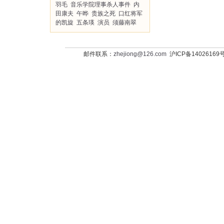
羽毛
音乐学院理事杀人事件
内
田康夫
午晔
贵族之死
口红将军
的凯旋
五条瑛
演员
须藤南翠
邮件联系：
zhejiong@126.com
沪ICP备14026169