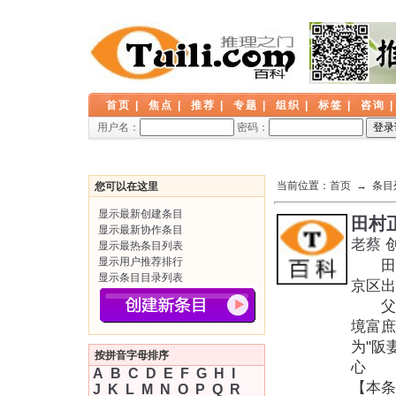
首页
|
焦点
|
推荐
|
专题
|
组织
|
标签
|
咨询
用户名：
密码：
当前位置：
首页
→ 条目
您可以在这里
显示最新创建条目
田村
显示最新协作条目
老蔡
显示最热条目列表
显示用户推荐排行
田村正
显示条目目录列表
京区出
父亲
境富庶
为"阪
按拼音字母排序
心
A
B
C
D
E
F
G
H
I
【本条
J
K
L
M
N
O
P
Q
R