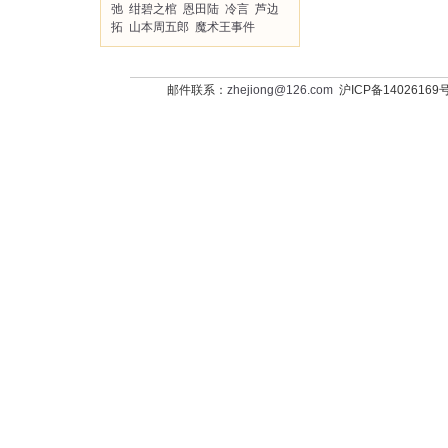
弛
绀碧之棺
恩田陆
冷言
芦边
拓
山本周五郎
魔术王事件
邮件联系：
zhejiong@126.com
沪ICP备14026169