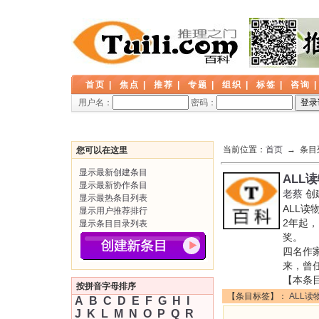
首页
|
焦点
|
推荐
|
专题
|
组织
|
标签
|
咨询
用户名：
密码：
当前位置：
首页
→ 条目
您可以在这里
显示最新创建条目
ALL
显示最新协作条目
老蔡
创
显示最热条目列表
ALL
显示用户推荐排行
2年起
显示条目目录列表
奖。 目
四名作
来，曾
【本条
按拼音字母排序
【条目标签】：
ALL
A
B
C
D
E
F
G
H
I
J
K
L
M
N
O
P
Q
R