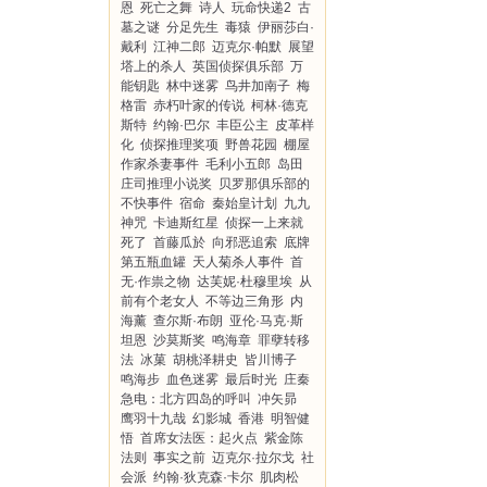
恩
死亡之舞
诗人
玩命快递2
古
墓之谜
分足先生
毒猿
伊丽莎白·
戴利
江神二郎
迈克尔·帕默
展望
塔上的杀人
英国侦探俱乐部
万
能钥匙
林中迷雾
鸟井加南子
梅
格雷
赤朽叶家的传说
柯林·德克
斯特
约翰·巴尔
丰臣公主
皮革样
化
侦探推理奖项
野兽花园
棚屋
作家杀妻事件
毛利小五郎
岛田
庄司推理小说奖
贝罗那俱乐部的
不快事件
宿命
秦始皇计划
九九
神咒
卡迪斯红星
侦探一上来就
死了
首藤瓜於
向邪恶追索
底牌
第五瓶血罐
天人菊杀人事件
首
无·作祟之物
达芙妮·杜穆里埃
从
前有个老女人
不等边三角形
内
海薰
查尔斯·布朗
亚伦·马克·斯
坦恩
沙莫斯奖
鸣海章
罪孽转移
法
冰菓
胡桃泽耕史
皆川博子
鸣海步
血色迷雾
最后时光
庄秦
急电：北方四岛的呼叫
冲矢昴
鹰羽十九哉
幻影城
香港
明智健
悟
首席女法医：起火点
紫金陈
法则
事实之前
迈克尔·拉尔戈
社
会派
约翰·狄克森·卡尔
肌肉松