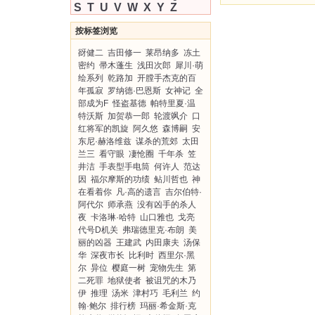
S
T
U
V
W
X
Y
Z
按标签浏览
谺健二
吉田修一
莱昂纳多
冻土
密约
帚木蓬生
浅田次郎
犀川·萌
绘系列
乾路加
开膛手杰克的百
年孤寂
罗纳德·巴恩斯
女神记
全
部成为F
怪盗基德
帕特里夏·温
特沃斯
加贺恭一郎
轮渡飒介
口
红将军的凯旋
阿久悠
森博嗣
安
东尼·赫洛维兹
谋杀的荒郊
太田
兰三
看守眼
凄怆圈
千年杀
笠
井洁
手表型手电筒
何许人
范达
因
福尔摩斯的功绩
鲇川哲也
神
在看着你
凡·高的遗言
吉尔伯特·
阿代尔
师承燕
没有凶手的杀人
夜
卡洛琳·哈特
山口雅也
戈亮
代号D机关
弗瑞德里克·布朗
美
丽的凶器
王建武
内田康夫
汤保
华
深夜市长
比利时
西里尔·黑
尔
异位
樱庭一树
宠物先生
第
二死罪
地狱使者
被诅咒的木乃
伊
推理
汤米
津村巧
毛利兰
约
翰·鲍尔
排行榜
玛丽·希金斯·克