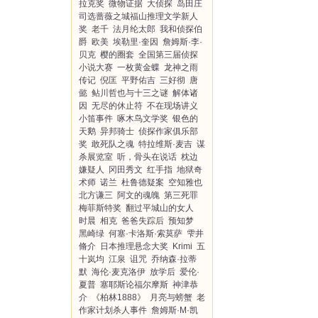
拉克奖
微物证据
大侦探
岛田庄
司选蔷薇之城福山推理文学新人
奖
老千
法月纶太郎
我和侦探伯
爵
欧美
埃勒里·奎因
詹姆斯·李·
贝克
樱的圈套
全国第三届侦探
小说大赛
一枚黄金蝶
龙神之雨
传记
倪匡
平野佑吉
三好彻
唐
懿
鲇川哲也与十三之谜
解体诸
因
无尽的休止符
不在现场讲义
小笛事件
啄木鸟文学奖
银色的
天鹅
异邦骑士
侦探作家俱乐部
奖
敢死队之魂
特拉维斯·麦吉
谋
杀展览室
听，骨头在说话
枕边
嫌疑人
冈田秀文
红手指
地狱奇
术师
诺兰
杜鲁德疑案
空知雅也
北方谦三
阿文的魂魄
第三死罪
梅菲斯特奖
翻过平城山的女人
时晨
相克
爸爸失踪后
预知梦
黑崎绿
何塞·卡洛斯·索莫萨
雫井
脩介
日本推理悬念大奖
Krimi
五
十岚均
江泉
诅咒
乔纳森·拉蒂
默
海伦·麦克洛伊
放学后
爱伦·
夏普
塞耶斯论福尔摩斯
神津恭
介
《柏林1888》
月亮与螃蟹
老
作家计划杀人事件
詹姆斯·M·凯