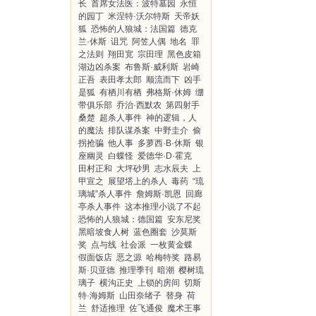
长
首席女法医：波特墓园
永恒
的园丁
米涅特·沃尔特斯
天帝妖
狐
恐怖的人狼城：法国篇
德克
兰·休斯
诅咒
阿笠人偶
地名
罪
之法则
翔田宽
宗田理
黑色皮箱
湖边凶杀案
布鲁斯·威利斯
岩崎
正吾
表田孝太郎
顺流而下
凶手
是狐
有栖川有栖
弗格斯·休姆
绷
带俱乐部
乔治·西默农
第四射手
桑楚
超杀人事件
神的逻辑，人
的魔法
排队谋杀案
中野圭介
偷
拐抢骗
他人事
多萝西·B·休斯
银
座幽灵
白蝶怪
爱德华·D·霍克
田村正和
大坪砂男
志水辰夫
上
甲宣之
展望塔上的杀人
毒药
“琉
璃城”杀人事件
詹姆斯·凯恩
回廊
亭杀人事件
这本推理小说了不起
恐怖的人狼城：德国篇
安东尼奖
黑暗坡食人树
蓝色圈套
沙莫斯
奖
点与线
社会派
一枚黄金蝶
假面饭店
恶之源
哈梅特奖
路易
斯·贝亚德
推理季刊
暗潮
樱树琉
璃子
横沟正史
上锁的房间
切斯
特·海姆斯
山田奈绪子
替身
荷
兰
舒适推理
佐飞通俊
魔术王事