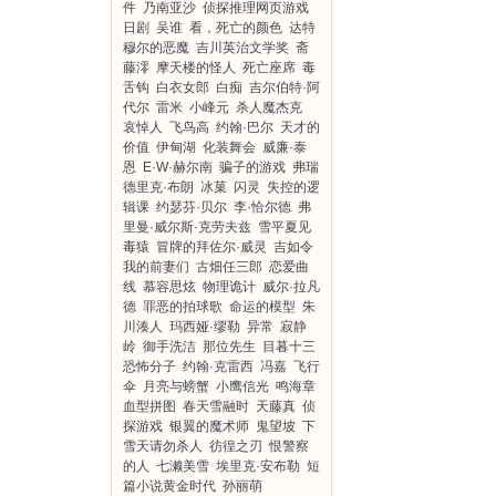
件
乃南亚沙
侦探推理网页游戏
日剧
吴谁
看，死亡的颜色
达特
穆尔的恶魔
吉川英治文学奖
斋
藤澪
摩天楼的怪人
死亡座席
毒
舌钩
白衣女郎
白痴
吉尔伯特·阿
代尔
雷米
小峰元
杀人魔杰克
哀悼人
飞鸟高
约翰·巴尔
天才的
价值
伊甸湖
化装舞会
威廉·泰
恩
E·W·赫尔南
骗子的游戏
弗瑞
德里克·布朗
冰菓
闪灵
失控的逻
辑课
约瑟芬·贝尔
李·恰尔德
弗
里曼·威尔斯·克劳夫兹
雪平夏见
毒猿
冒牌的拜佐尔·威灵
吉如令
我的前妻们
古畑任三郎
恋爱曲
线
慕容思炫
物理诡计
威尔·拉凡
德
罪恶的拍球歌
命运的模型
朱
川湊人
玛西娅·缪勒
异常
寂静
岭
御手洗洁
那位先生
目暮十三
恐怖分子
约翰·克雷西
冯嘉
飞行
伞
月亮与螃蟹
小鹰信光
鸣海章
血型拼图
春天雪融时
天藤真
侦
探游戏
银翼的魔术师
鬼望坡
下
雪天请勿杀人
彷徨之刃
恨警察
的人
七濑美雪
埃里克·安布勒
短
篇小说黄金时代
孙丽萌