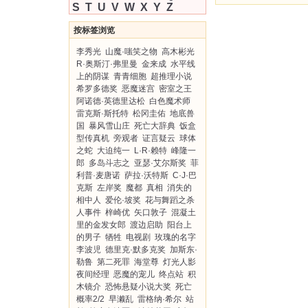
S
T
U
V
W
X
Y
Z
按标签浏览
李秀光
山魔·嗤笑之物
高木彬光
R·奥斯汀·弗里曼
金来成
水平线
上的阴谋
青青细胞
超推理小说
希罗多德奖
恶魔迷宫
密室之王
阿诺德·英德里达松
白色魔术师
雷克斯·斯托特
松冈圭佑
地底兽
国
暴风雪山庄
死亡大辞典
饭盒
型传真机
旁观者
证言疑云
球体
之蛇
大迫纯一
L·R·赖特
峰隆一
郎
多岛斗志之
亚瑟·艾尔斯奖
菲
利普·麦唐诺
萨拉·沃特斯
C·J·巴
克斯
左岸奖
魔都
真相
消失的
相中人
爱伦·坡奖
花与舞蹈之杀
人事件
梓崎优
矢口敦子
混凝土
里的金发女郎
渡边启助
阳台上
的男子
牺牲
电视剧
玫瑰的名字
李波児
德里克·默多克奖
加斯东·
勒鲁
第二死罪
海堂尊
灯光人影
夜间经理
恶魔的宠儿
终点站
积
木镜介
恐怖悬疑小说大奖
死亡
概率2/2
早濑乱
雷格纳·希尔
站