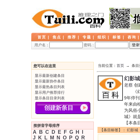
首页
|
焦点
|
推荐
|
专题
|
组织
|
标签
|
咨询
用户名：
密码：
当前位置：
首页
→ 条目
您可以在这里
显示最新创建条目
幻影城
显示最新协作条目
老蔡
创
显示最热条目列表
《幻影
显示用户推荐排行
9年停
显示条目目录列表
年来由
为风俗
城》就
【本条
按拼音字母排序
【条目标签】：
幻影城
A
B
C
D
E
F
G
H
I
J
K
L
M
N
O
P
Q
R