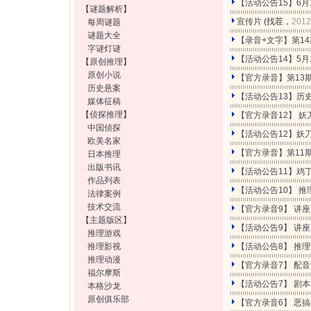
【活动公告15】6月
【
谜题解析
】
宣传片
(找茬，
2012
每周谜题
谜题大全
【录音+文字】第1
字谜灯谜
【活动公告14】5月
【
原创推理
】
原创小说
【官方录音】第13
历史悬案
【活动公告13】历
媒体征稿
【
侦探推理
】
【官方录音12】 
中国侦探
【活动公告12】妖
欧美名家
【官方录音】第11
日本推理
出版书讯
【活动公告11】鸡
作品列表
【活动公告10】 
法律案例
技术交流
【官方录音9】 讲
【
主题版区
】
【活动公告9】 讲
推理游戏
推理影视
【活动公告8】 推理
推理动漫
【官方录音7】 配
福尔摩斯
【活动公告7】 剧
本格沙龙
原创俱乐部
【官方录音6】 恶