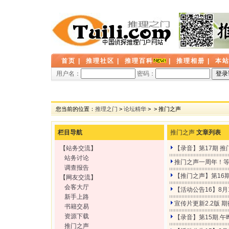
首页
|
推理社区
|
推理百科
|
推理相册
|
本
用户名：
密码：
您当前的位置：
推理之门
>
论坛精华
>
> 推门之声
栏目导航
推门之声
文章列表
【
站务交流
】
【录音】第17期 
站务讨论
推门之声一周年！
调查报告
【推门之声】第16
【
网友交流
】
会客大厅
【活动公告16】8月
新手上路
宣传片更新2.2版 
书籍交易
资源下载
【录音】第15期.
推门之声