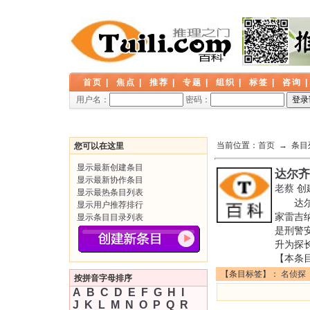
首页
|
焦点
|
推荐
|
专题
|
组织
|
标签
|
咨询
用户名：
密码：
当前位置：
首页
→ 条目
您可以在这里
显示最新创建条目
达尔齐
显示最新协作条目
老蔡
创
显示最热条目列表
达尔齐尔
显示用户推荐排行
家雷吉
显示条目目录列表
是刑警安
升为探长
【本条
【条目标签】：
名侦探
按拼音字母排序
A
B
C
D
E
F
G
H
I
J
K
L
M
N
O
P
Q
R