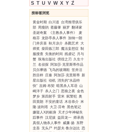
S
T
U
V
W
X
Y
Z
按标签浏览
黄金时期
白川道
台湾推理俱乐
部
周瘦鹃
斋藤肇
丽罗
翻译家
圣诞奇案
《主教杀人事件》
麦
格芬
龙卧亭杀人事件
加纳一朗
门井庆喜
秋月凉介
杀戮艺术
大
师奖
柴田炼三郎
魔法妄想症
制
服搜查
失衡的时间
残虐记
月与
蟹
珠海出版社
徬徨之刃
久生十
兰
名侦探
阿加莎·克里斯蒂作品
贝尔摩德
飞鸟的玻璃鞋
笠井洁
胜目梓
庄秦
阿加莎·克里斯蒂
新
星出版社
动机
消失的“水晶特
快”
吉姆·布契
暗黑杀人耳语
山
崎洋子
杀人之门
恶狼之夜
金色
梦乡
第四射手
雷米
弑警犯
奥
田英朗
不安的童话
木谷恭介
米
隆·波利塔
大卫·芬奇
黑色笔记
嫌疑人X的献身
天才少年神秘失
踪事件
汉尼拔
益田龙一
师承燕
真假人物杀人事件
威廉·扬
东野
圭吾
无头尸
约瑟夫·鲁尔达比
恐