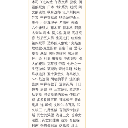
木司
Y之构造
午夜文库
指纹
倒
错的死角
日本
“城”系列
杜撰
阿
文的魂魄
秋月达郎
江户川柯南
异常
中禅寺秋彦
联合庇护杀人
事件
小池真理子
乃南朝
蒋峰
六个嫌疑人
藤木禀
新本格
阿婆
杰奎琳·科比
莫拉格·乔斯
高桥克
彦
战后五人男
生死之门
红鲱鱼
第四死罪
恐怖的人狼城：完结篇
埃德蒙·克里斯宾
百密千疏
爱伦·
夏普
悬疑
黑暗降临时
黑沼健
轻小说
利奥·布鲁斯
中西智明
邻
人的犯罪
克莱顿·劳森
七分之一
生还游戏
莱斯利·查特里斯
钱包
终极选择
五十岚贵久
有马赖义
S·S·范达因
阴暗的季节
漫长的
告别
中禅寺敦子
逆转死局
十日
惊奇
唐懿
鸦
三重危机
查尔斯·
狄更斯
巴提斯塔的荣光
侦探游
戏
多多良胜五郎
笹本棱平
青山
刚昌
连·戴顿
皮埃尔·布瓦洛
和
久峻三
九尾怪猫
盲侦探卡拉多
斯
死亡的渴望
浅暮三文
首席女
法医：死亡的理由
波洛
名侦探
柯南
爸爸失踪后
妖狐传
瑞士