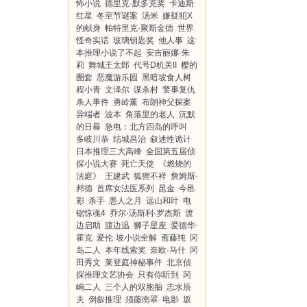
怖小说
德里克·默多克奖
卡迪斯
红星
冬至节谜案
汤米
嫌疑犯X
的献身
帕特里克·聚斯金德
世界
怪奇实话
玻璃钥匙奖
他人事
这
本推理小说了不起
安吉丽娜·朱
莉
舞城王太郎
代号D机关II
樱的
圈套
恶魔游乐园
黑暗坡食人树
程小青
文泽尔
谋杀村
警事复仇
杀人事件
勇岭薰
布朗神父探案
异端者
波本
角落里的老人
沉默
的日晷
急电：北方四岛的呼叫
多岐川恭
结城昌治
叙述性诡计
日本推理三大高峰
全国第五届侦
探小说大赛
死亡天使
《燃烧的
法庭》
王建武
狐狸不祥
詹姆斯·
邦德
首席女法医系列
昆金
今邑
彩
杀手
愚人之月
远山和叶
电
锯惊魂4
乔尔·汤斯利·罗杰斯
渡
边启助
渡边温
狮子星座
爱德华·
霍克
爱伦·坡小说全解
斋藤纯
冈
岛二人
本年线索奖
奈欧·马什
冈
田秀文
莱登庭神秘事件
北京侦
探推理文艺协会
只有你听到
冈
嶋二人
三个人的双胞胎
志水辰
夫
倒叙推理
须藤南翠
电影
坂