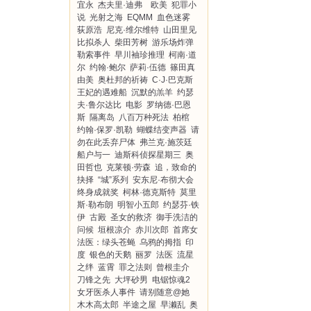
宜永
杰夫里·迪弗 欧美
犯罪小
说
光射之海
EQMM
血色迷雾
荻原浩
尼克·维尔维特
山田里见
比拟杀人
柴田芳树
游乐场炸弹
勒索事件
早川袖珍推理
柯南·道
尔
约翰·鲍尔
萨莉·伍德
篠田真
由美
奥杜邦的祈祷
C·J·巴克斯
王妃的遇难船
沉默的羔羊
约瑟
夫·鲁尔达比
电影
罗纳德·巴恩
斯
隔离岛
八百万种死法
柏棺
约翰·保罗·凯勒
蝴蝶结变声器
请
勿在此丢弃尸体
弗兰克·施茨廷
船户与一
迪斯科侦探星期三
奥
田哲也
克莱顿·劳森
追，致命的
抉择
“城”系列
安东尼·布彻大会
终身成就奖
柯林·德克斯特
莫里
斯·勒布朗
明智小五郎
约瑟芬·铁
伊
古殿
圣女的救济
御手洗洁的
问候
垣根凉介
赤川次郎
首席女
法医：绿头苍蝇
乌鸦的拇指
印
度
银色的天鹅
丽罗
法医
流星
之绊
蓝霄
罪之法则
曾根圭介
刀锋之先
大坪砂男
电锯惊魂2
女牙医杀人事件
请别随意@她
木木高太郎
半途之屋
早濑乱
奥