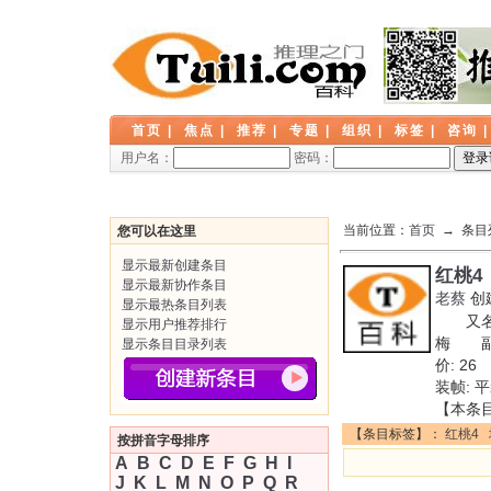
首页
|
焦点
|
推荐
|
专题
|
组织
|
标签
|
咨询
用户名：
密码：
当前位置：
首页
→ 条目
您可以在这里
显示最新创建条目
红桃4
显示最新协作条目
老蔡
创
显示最热条目列表
又名: 
显示用户推荐排行
梅 副标
显示条目目录列表
价: 
装帧:
【本条
【条目标签】：
红桃4
按拼音字母排序
A
B
C
D
E
F
G
H
I
J
K
L
M
N
O
P
Q
R