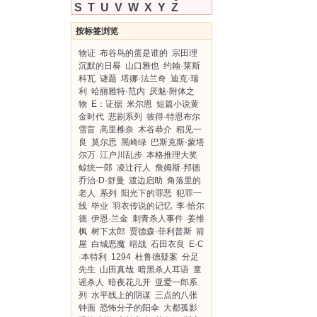
S
T
U
V
W
X
Y
Z
按标签浏览
物证
布谷鸟的蛋是谁的
宗田理
沉默的日晷
山口雅也
约翰·莱斯
科瓦
谜题
塔娜·法兰奇
迪克·瑞
利
哈丽雅特·范内
厌魅·附体之
物
E：证据
米尔恩
短篇小说黄
金时代
悲剧系列
彼得·特恩布尔
雪盲
高里椎奈
木谷恭介
稻见一
良
莫尔思
黑崎绿
巴斯克斯·蒙塔
尔万
江户川乱步
本格推理大奖
鲸统一郎
凌辻行人
詹姆斯·邦德
乔治·D·舒曼
渡边启助
角落里的
老人
系列
阳光下的罪恶
犯罪一
线
毕业
羽衣传说的记忆
李·恰尔
德
伊恩·兰金
刺青杀人事件
姜维
枫
树下太郎
贾德森·菲利普斯
箭
屋
白城恶魔
暗战
石田衣良
E·C
·本特利
1294
杜鲁德疑案
分足
先生
山田真哉
暗黑杀人耳语
童
谣杀人
暗夜花儿开
亚爱一郎系
列
水平线上的阴谋
三点的八张
钟面
恐怖分子的阳伞
大都孤影