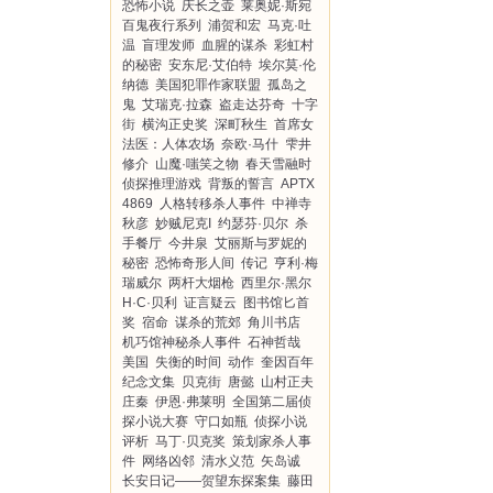
恐怖小说
庆长之壶
莱奥妮·斯宛
百鬼夜行系列
浦贺和宏
马克·吐
温
盲理发师
血腥的谋杀
彩虹村
的秘密
安东尼·艾伯特
埃尔莫·伦
纳德
美国犯罪作家联盟
孤岛之
鬼
艾瑞克·拉森
盗走达芬奇
十字
街
横沟正史奖
深町秋生
首席女
法医：人体农场
奈欧·马什
雫井
修介
山魔·嗤笑之物
春天雪融时
侦探推理游戏
背叛的誓言
APTX
4869
人格转移杀人事件
中禅寺
秋彦
妙贼尼克I
约瑟芬·贝尔
杀
手餐厅
今井泉
艾丽斯与罗妮的
秘密
恐怖奇形人间
传记
亨利·梅
瑞威尔
两杆大烟枪
西里尔·黑尔
H·C·贝利
证言疑云
图书馆匕首
奖
宿命
谋杀的荒郊
角川书店
机巧馆神秘杀人事件
石神哲哉
美国
失衡的时间
动作
奎因百年
纪念文集
贝克街
唐懿
山村正夫
庄秦
伊恩·弗莱明
全国第二届侦
探小说大赛
守口如瓶
侦探小说
评析
马丁·贝克奖
策划家杀人事
件
网络凶邻
清水义范
矢岛诚
长安日记——贺望东探案集
藤田