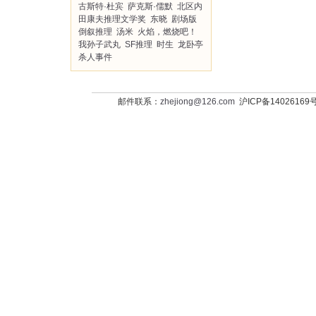
古斯特·杜宾
萨克斯·儒默
北区内
田康夫推理文学奖
东晓
剧场版
倒叙推理
汤米
火焰，燃烧吧！
我孙子武丸
SF推理
时生
龙卧亭
杀人事件
邮件联系：
zhejiong@126.com
沪ICP备14026169