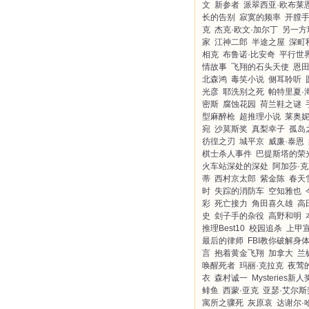
文
新参者
派翠西亚·欧布莱
长的告别
寂寞的频率
开膛
克
杰克·欧文·加尔丁
另一方
家
江神二郎
半途之屋
深町
相克
布鲁诺·比安奇
平行世界
情故事
飞翔的石头天使
恩
北森鸿
毒笑小说
侧耳聆听
光彦
耶洗别之死
帕特里夏·
密斯
腐蚀花园
荷兰鞋之谜
型麻醉枪
超推理小说
莱奥妮
宛
沙莫斯奖
真梨幸子
孤岛
彷徨之刃
城平京
威廉·泰恩
棋士杀人事件
巴提斯塔的荣
火车站深处的深处
阿加莎·
蒂
西村京太郎
紫金陈
春天
时
失踪的消防车
空知雅也
彩
死亡接力
角田喜久雄
高
史
刽子手的杂役
高野和明
推理Best10
校园追杀
上甲
最后的律师
FBI教你破解身
言
抱着黄金飞翔
加拿大
兰
唤醒死者
玛丽·克拉克
夜莺
衣
森村诚一
Mysteries新人
鲱鱼
西蒙·亚克
亚瑟·艾尔斯
寓所之骤死
灰原哀
达谢尔·