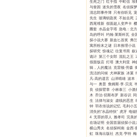
生死之门
红手指
中町信
埃
与奎因
迷失的雪夜
名侦探
清志郎事件簿
只有你听见
先生
玻璃钥匙奖
不如去死
西尾维新
假面超人变声卡
圈套
水晶金字塔
急电：北
岛的呼叫
约翰·莱斯科瓦
全
探小说大赛
新血匕首奖
弗
寓所粉末之谜
日本推理小说
探研究
惊魂记
往复书简
叙
诡计
第三个女郎
混乱之王
假面饭店
灯塔
澳大利亚
神
辑，人的魔法
克雷顿·劳森
洗洁的问候
犬神家族
冰菓
凡·高的遗言
山泽晴雄
波本
与一
奥普
詹姆斯·李·贝克
良
侦探臂章
小林泰三
小酒
木
乔治·切斯布罗
新谷识
同
生
法律与淑女
虚线的恶意
钟
羽衣传说的记忆
毛利小
消失的“水晶特快”
虎牙
电锯
4
无罪的罪人
雅孝司
完美
在场证明
全国首届侦探小说
横山秀夫
名侦探柯南
金西·
虹
珠海出版社
杰克·亨特
梅