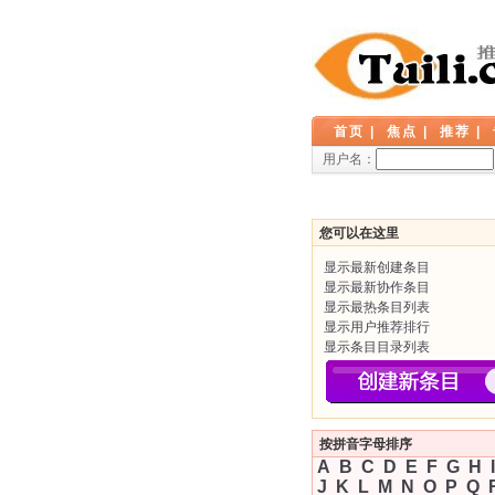
首页
|
焦点
|
推荐
|
用户名：
您可以在这里
显示最新创建条目
显示最新协作条目
显示最热条目列表
显示用户推荐排行
显示条目目录列表
按拼音字母排序
A
B
C
D
E
F
G
H
I
J
K
L
M
N
O
P
Q