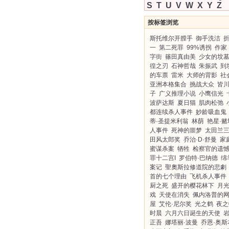
S
T
U
V
W
X
Y
Z
按标签浏览
斯托维尔开膛手
御手洗洁
一
第二死罪
99%诱拐
作家
字街
篠田真由美
少女的坟
徨之刃
石神哲哉
朱振武
到
的车票
雷米
大师的背影
社
亚洲本格集合
挑战大众
皆
子
广义推理小说
小鹰信光
波萨达斯
夏日猫
肌肉松弛
都连续杀人事件
妙龄吸血鬼
蒂·圣提米利翁
林荫
艳星·赌
人事件
死神的噩梦
太田兰
田风太郎奖
乔治·D·舒曼
家
蜜谋杀案
牺牲
检察官的遗
罪十二宫I
罗伯特·巴纳德
绵
案记
聖奧斯拉修道院的悲劇
首的七个理由
飞机杀人事件
厨之死
盛开的樱花林下
月
戏
天使在消失
佩内洛普的
屋
艾伦·尼尔奖
光之鹤
夜之
时晨
六月六日诞生的天使
正吾
娜塔丽·波曼
乔恩·奥斯