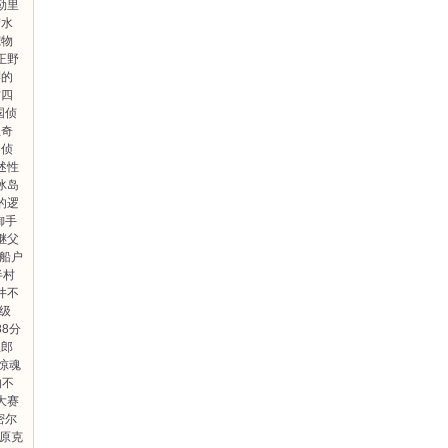
勒里
梦水
宠物
正野
樱的
方四
国侦
兰奇
侦
述性
冰岛
的逻
御手
继父
船户
半村
井不
级
88分
五郎
惊魂
的不
大赛
密尔
原克