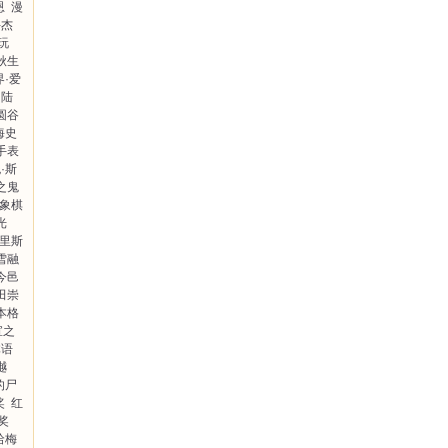
恩
漫
手杰
玩
秋生
·爱
田陆
圆谷
海史
手表
·斯
之鬼
象棋
光
克里斯
雪融
今邑
田崇
本格
宣之
体语
樾
的尸
奖
红
奖
哈梅