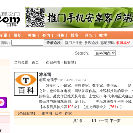
专题
|
组织
|
标签
|
咨询
|
问答
|
博客
|
论坛
|
微博
密码：
新用户注册
参观论坛
忘记密码
收藏本站
当前位置：
首页
→ 条目列表（按标签）
雅孝司
老蔡
创建于
2010-4-20 21:49:54
雅孝司，小说家、推理作家、数学家、作词家。 除了
之外，也经常在电视、网络发表作品。小说和推理的融合、
的特色。处女作已经无从考查。上世纪80年代中期正式确立
曾做过电脑游戏编剧、设计师。 先后发表数学推理小说
【本条目共被推荐
108
次】 【
点此阅读全文
（
761
）】
【条目标签】：
雅孝司
日本
作家
共1条 1/1 上一页 下一页
R