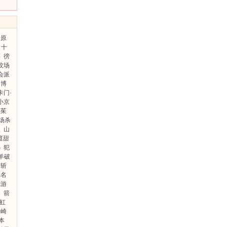
折原
十
墓
徬
坟场
会派
川博
卡门·
小京
茱
场杀
三
山
庭甜
憾
犯
羊破
斩
名
光游
网
箭
虹
岩崎
本