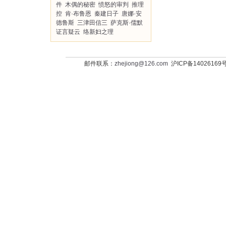
件
木偶的秘密
愤怒的审判
推理
控
肯·布鲁恩
秦建日子
唐娜·安
德鲁斯
三津田信三
萨克斯·儒默
证言疑云
络新妇之理
邮件联系：
zhejiong@126.com
沪ICP备14026169