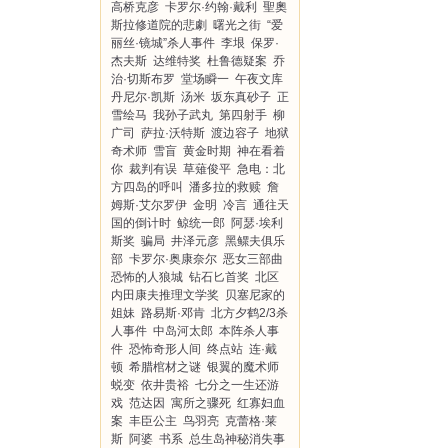
高桥克彦
卡罗尔·约翰·戴利
聖奧
斯拉修道院的悲劇
曙光之街
“爱
丽丝·镜城”杀人事件
李垠
保罗·
杰夫斯
达维特奖
杜鲁德疑案
乔
治·切斯布罗
堂场瞬一
午夜文库
丹尼尔·凯斯
汤米
坂东真砂子
正
雪绘马
我孙子武丸
第四射手
柳
广司
萨拉·沃特斯
渡边容子
地狱
奇术师
雪盲
黄金时期
神在看着
你
裁判有误
草薙俊平
急电：北
方四岛的呼叫
潘多拉的救赎
詹
姆斯·艾尔罗伊
金明
冷言
通往天
国的倒计时
鲸统一郎
阿瑟·埃利
斯奖
骗局
井泽元彦
黑鳏夫俱乐
部
卡罗尔·奥康奈尔
恶女三部曲
恐怖的人狼城
钻石匕首奖
北区
内田康夫推理文学奖
贝塞尼家的
姐妹
路易斯·邓肯
北方夕鹤2/3杀
人事件
中岛河太郎
本阵杀人事
件
恐怖奇形人间
终点站
连·戴
顿
希腊棺材之谜
银翼的魔术师
蜕变
依井贵裕
七分之一生还游
戏
范达因
寓所之骤死
红寡妇血
案
丰臣公主
鸟羽亮
克蕾格·莱
斯
阿婆
书系
总生岛神秘消失事