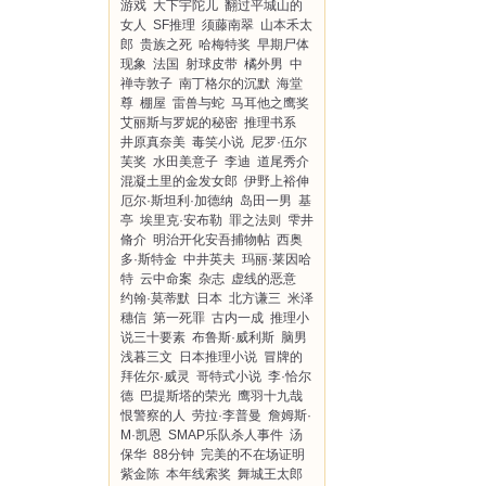
游戏
大下宇陀儿
翻过平城山的
女人
SF推理
须藤南翠
山本禾太
郎
贵族之死
哈梅特奖
早期尸体
现象
法国
射球皮带
橘外男
中
禅寺敦子
南丁格尔的沉默
海堂
尊
棚屋
雷兽与蛇
马耳他之鹰奖
艾丽斯与罗妮的秘密
推理书系
井原真奈美
毒笑小说
尼罗·伍尔
芙奖
水田美意子
李迪
道尾秀介
混凝土里的金发女郎
伊野上裕伸
厄尔·斯坦利·加德纳
岛田一男
基
亭
埃里克·安布勒
罪之法则
雫井
脩介
明治开化安吾捕物帖
西奥
多·斯特金
中井英夫
玛丽·莱因哈
特
云中命案
杂志
虚线的恶意
约翰·莫蒂默
日本
北方谦三
米泽
穗信
第一死罪
古内一成
推理小
说三十要素
布鲁斯·威利斯
脑男
浅暮三文
日本推理小说
冒牌的
拜佐尔·威灵
哥特式小说
李·恰尔
德
巴提斯塔的荣光
鹰羽十九哉
恨警察的人
劳拉·李普曼
詹姆斯·
M·凯恩
SMAP乐队杀人事件
汤
保华
88分钟
完美的不在场证明
紫金陈
本年线索奖
舞城王太郎