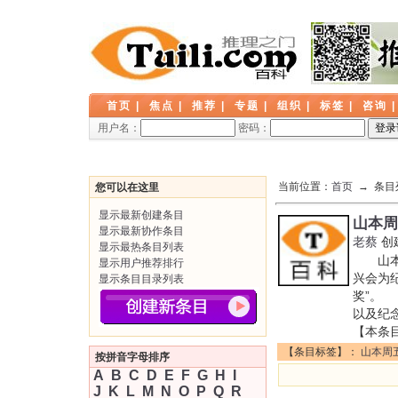
首页
|
焦点
|
推荐
|
专题
|
组织
|
标签
|
咨询
用户名：
密码：
当前位置：
首页
→ 条目
您可以在这里
显示最新创建条目
山本周
显示最新协作条目
老蔡
创
显示最热条目列表
山本周
显示用户推荐排行
兴会为纪
显示条目目录列表
奖”。
以及纪
【本条
【条目标签】：
山本周
按拼音字母排序
A
B
C
D
E
F
G
H
I
J
K
L
M
N
O
P
Q
R