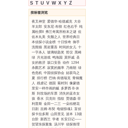
S
T
U
V
W
X
Y
Z
按标签浏览
夜叉神堂
爱德华·哈德威克
大谷
羊太郎
安东尼·布彻
红色右手
纯
属杜撰II
弗兰奇寓所粉末之谜
佐
佐木丸美
失颤之人
世界经典日
本侦探小说金榜
十日惊奇
御手
洗熊猫
黑岩重吾
时间的女儿
十
一字杀人
玻璃钥匙奖
哲仪
黑崎
绿
月光游戏
鸣海园
莫怀戚
圣
女的救济
坂口安吾
动作
1294
杀戮艺术
寂寞的频率
乃南朝
绿
色危机
中国侦探协会
姑获鸟之
夏
排行榜
巴纳·肯德瑞克
青铜魔
人
残虐记
德国
菊村到
像蒙德
里安一样作画的贼
多萝西·B·休
斯
到坟场的车票
消失的蓝衣女
孩
香水
贝克街
指纹
贾德森·菲
利普斯
金田一二三
一朵桔梗花
日剧
吉姆·布契
电锯惊魂1
盲侦
探卡拉多斯
山田里见
波本
13级
台阶
新西兰
学者
长安日记——
贺望东探案集
汤川学
侦探推理