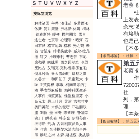
S
T
U
V
W
X
Y
Z
老蔡
杜撰
按标签浏览
上发表
解体诸因
午晔
湊佳苗
多萝西·B·
杂志“
休斯
简井康隆
弗格斯·休姆
柯林
有埃勒
·德克斯特
蜕变
樱的圈套
雪盲
逃亡者
七宗罪
心理罪：暗河
石
也是
田衣良
格雷厄姆·格林
光之鹤
朱
【本条
酋
贺望东
掉书袋故事
威尔·拉凡
【条目标签】：
杜撰
德
讲义
推理季刊
曹志伟
东尼·
第五
席勒曼
蜘蛛男
西之园萌绘
仓野
宪比古
艾瑞克·克利福德·安伯勒
老蔡
侧耳聆听
春天雪融时
魑魅之影
作者:
丸谷才一
和田初子
天童荒太
卡
720
琳·亚芙提根
李垠
柯南道尔的手
稿
手表型麻醉枪
精神科医生杀
社 装
人事件
海渡英祐
怪盗格里芬
小
列，
岛元太
最上叶月
导演
吉敷竹史
理——
奥田英朗
木偶的秘密
吓破胆联
盟
刘侗
盖·里奇
陈查理
电锯惊
【本条
魂1
门井庆喜
韩东金
伊丽莎白·
【条目标签】：
第五元
彼得斯
刑场
古装剧演员杀人事
件
作家
名侦探梦水清志郎事件
簿
黎明之街
杰森·斯坦森
挑战读