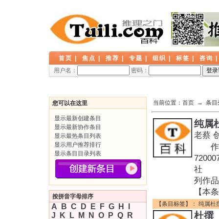
首页
|
焦点
|
推荐
|
专题
|
组织
|
标签
|
咨询
用户名：
密码：
当前位置：
首页
→ 条目
您可以在这里
显示最新创建条目
纯属杜
显示最新协作条目
老蔡
显示最热条目列表
显示用户推荐排行
作者:
显示条目目录列表
720
社 装
列作
【本条
按拼音字母排序
【条目标签】：
纯属杜撰
A
B
C
D
E
F
G
H
I
杜撰
J
K
L
M
N
O
P
Q
R