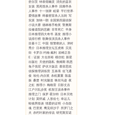
舒尔茨
钟表馆幽灵
消失的蓝衣
女孩
黑死馆杀人事件
回廊亭杀
人事件
十一张牌
眩晕
平行世界·
爱情故事
终极密室杀人法则
写
实派
加纳一朗
全国第四届侦探
小说大赛
德林格手枪奖
聖奧斯
拉修道院的悲劇
非常死亡
半身
日本推理四大奇书
蒸发
推理小
说排行榜
歌舞伎演员杀人事件
目暮十三
中国
恨警察的人
津村
秀介
日本推理文坛五虎将
贝克
街
卡罗尔·约翰·戴利
岩崎正吾
E：证据
大仓崇裕
模仿犯
新星
出版社
天使的隐私
詹姆斯·凯恩
兔子强尼
萨伏大饭店
慕容思炫
侦探推理训练营
五条瑛
佐飞通
俊
埃伦·内尔奖
杀机重重
陈嘉
振
桑楚
时光隧道
蛛丝马迹
夜
之虹
推理小
梅格雷
日影丈吉
江户川乱步奖
机智王误杀事件
推理之门
保罗·霍尔特
日本灭绝
计划
莫怀戚
人形佐七
幸运儿
蛙镜男怪谈
情爱的证明
小岛惊
魂
巴里奖
鹰见绯沙子
所罗门之
犬
赤朽叶家的传说
研究斯宾诺