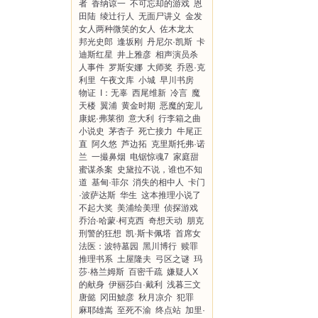
者
香纳谅一
不可忘却的游戏
恩
田陆
绫辻行人
无面尸讲义
金发
女人两种微笑的女人
佐木龙太
邦光史郎
逢坂刚
丹尼尔·凯斯
卡
迪斯红星
井上雅彦
相声演员杀
人事件
罗斯安娜
大师奖
乔恩·克
利里
午夜文库
小城
早川书房
物证
I：无辜
西尾维新
冷言
魔
天楼
翼浦
黄金时期
恶魔的宠儿
康妮·弗莱彻
意大利
行李箱之曲
小说史
茅杏子
死亡接力
牛尾正
直
阿久悠
芦边拓
克里斯托弗·诺
兰
一撮鼻烟
电锯惊魂7
家庭甜
蜜谋杀案
史黛拉不说，谁也不知
道
基甸·菲尔
消失的相中人
卡门
·波萨达斯
华生
这本推理小说了
不起大奖
美浦绘美理
侦探游戏
乔治·哈蒙·柯克西
奇想天动
朋克
刑警的狂想
凯·斯卡佩塔
首席女
法医：波特墓园
黑川博行
赎罪
推理书系
土屋隆夫
弓区之谜
玛
莎·格兰姆斯
百密千疏
嫌疑人X
的献身
伊丽莎白·戴利
浅暮三文
唐懿
冈田鯱彦
秋月凉介
犯罪
麻耶雄嵩
至死不渝
终点站
加里·