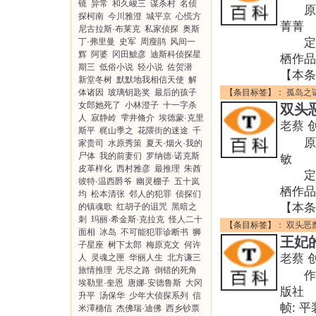
镜
异常
和久峻三
谋杀村
名侦
原作名
探柯南
今川雅澄
城平京
心慌方
菁菁 
尼古拉斯·布莱克
私家侦探
奥斯
定价:
丁·弗里曼
史军
周瘦鹃
风间一
辉
阿婆
冈田鯱彦
迪斯科侦探星
栖作品
期三
低俗小说
轻小说
佐贺潜
【本条
新堂冬树
默默地我相信天使
解
体诸因
玻璃钥匙奖
最后的孩子
【条目标签】：
孤岛之
女郎她死了
小林澄子
十一字杀
双头
人
寂静岭
雫井脩介
埃德蒙·克里
老蔡
斯平
梶山季之
花隈街的迷途
千
原作名
家贵司
水原秀策
夏天·烟火·我的
尸体
我的前妻们
罗纳德·诺克斯
敏 出
皮革样化
西村雅彦
最推理
朱酋
定价:
彼特·温西爵爷
幽灵棚子
五十岚
栖作品
均
松本清张
邻人的犯罪
侦探们
【本条
的镇魂歌
红胡子的诅咒
黑暗之
刺
玛丽·希金斯·克拉克
怪人二十
【条目标签】：
双头恶
面相
冰岛
不可能犯罪诊断书
狮
王妃
子星座
树下太郎
梅原克文
何许
老蔡
人
灵魂之匣
华丽人生
北方谦三
旅情推理
无尽之路
倒错的死角
作者:
埃勒里·奎恩
唐娜·安德鲁斯
大冈
版社 
升平
汤保华
少年大侦探系列
信
帧: 
米澤穗信
杰佛瑞·迪佛
西乡钞票