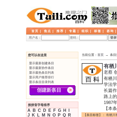
首页
|
焦点
|
推荐
|
专题
|
组织
|
标签
|
咨询
用户名：
密码：
当前位置：
首页
→ 条目
您可以在这里
显示最新创建条目
有栖
显示最新协作条目
老蔡
显示最热条目列表
显示用户推荐排行
有栖川
显示条目目录列表
学法学
长篇作
路上的
198
按拼音字母排序
【本条
A
B
C
D
E
F
G
H
I
J
K
L
M
N
O
P
Q
R
【条目标签】：
有栖川