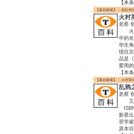
【本条
【条目标签】：
彩虹村
火村
老蔡
火村
中的名
华生
现任京
品是《
爱用的
【本条
【条目标签】：
火村英
乱鸦
老蔡
又名:
ISBN
新星出
罪学家
原本目