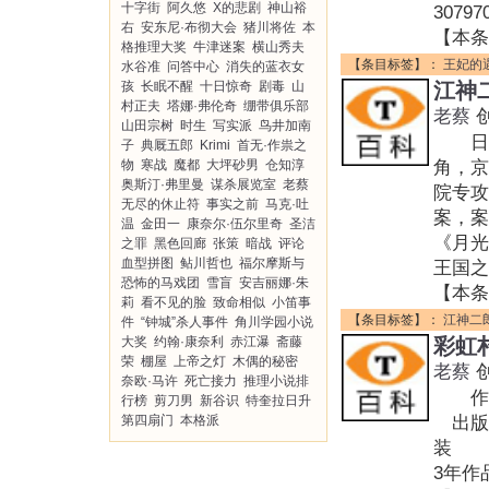
十字街
阿久悠
X的悲剧
神山裕
307
右
安东尼·布彻大会
猪川将佐
本
【本条
格推理大奖
牛津迷案
横山秀夫
【条目标签】：
王妃的
水谷准
问答中心
消失的蓝衣女
孩
长眠不醒
十日惊奇
剧毒
山
江神
村正夫
塔娜·弗伦奇
绷带俱乐部
老蔡
山田宗树
时生
写实派
鸟井加南
日本
子
典厩五郎
Krimi
首无·作祟之
物
寒战
魔都
大坪砂男
仓知淳
角，京
奥斯汀·弗里曼
谋杀展览室
老蔡
院专攻
无尽的休止符
事实之前
马克·吐
案，
温
金田一
康奈尔·伍尔里奇
圣洁
《月光
之罪
黑色回廊
张策
暗战
评论
血型拼图
鲇川哲也
福尔摩斯与
王国之
恐怖的马戏团
雪盲
安吉丽娜·朱
【本条
莉
看不见的脸
致命相似
小笛事
【条目标签】：
江神二
件
“钟城”杀人事件
角川学园小说
大奖
约翰·康奈利
赤江瀑
斋藤
彩虹
荣
棚屋
上帝之灯
木偶的秘密
老蔡
奈欧·马许
死亡接力
推理小说排
作者
行榜
剪刀男
新谷识
特奎拉日升
第四扇门
本格派
出版年:
装 I
3年作