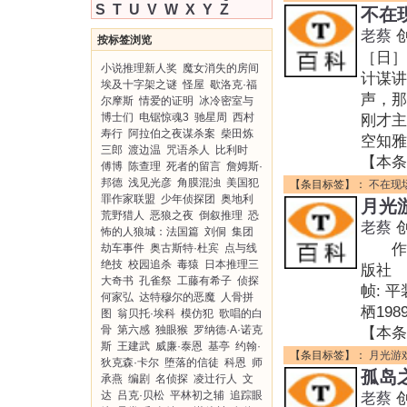
S
T
U
V
W
X
Y
Z
不在
老蔡
按标签浏览
［日］
小说推理新人奖
魔女消失的房间
计谋
埃及十字架之谜
怪屋
歇洛克·福
声，
尔摩斯
情爱的证明
冰冷密室与
博士们
电锯惊魂3
驰星周
西村
刚才
寿行
阿拉伯之夜谋杀案
柴田炼
空知雅
三郎
渡边温
咒语杀人
比利时
【本条
傅博
陈查理
死者的留言
詹姆斯·
邦德
浅见光彦
角膜混浊
美国犯
【条目标签】：
不在现
罪作家联盟
少年侦探团
奥地利
月光
荒野猎人
恶狼之夜
倒叙推理
恐
老蔡
怖的人狼城：法国篇
刘侗
集团
作者:
劫车事件
奥古斯特·杜宾
点与线
绝技
校园追杀
毒猿
日本推理三
版社 
大奇书
孔雀祭
工藤有希子
侦探
帧: 
何家弘
达特穆尔的恶魔
人骨拼
栖19
图
翁贝托·埃科
模仿犯
歌唱的白
骨
第六感
独眼猴
罗纳德·A·诺克
【本条
斯
王建武
威廉·泰恩
基亭
约翰·
【条目标签】：
月光游
狄克森·卡尔
堕落的信徒
科恩
师
孤岛
承燕
编剧
名侦探
凌辻行人
文
达
吕克·贝松
平林初之辅
追踪眼
老蔡