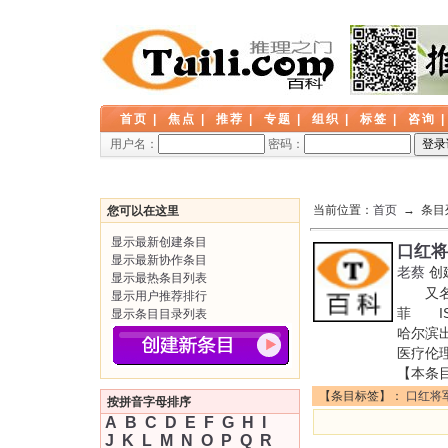
首页
|
焦点
|
推荐
|
专题
|
组织
|
标签
|
咨询
用户名：
密码：
当前位置：
首页
→ 条目
您可以在这里
显示最新创建条目
口红将
显示最新协作条目
老蔡
创
显示最热条目列表
又名:
显示用户推荐排行
菲 IS
显示条目目录列表
哈尔滨
医疗伦
【本条
【条目标签】：
口红将
按拼音字母排序
A
B
C
D
E
F
G
H
I
J
K
L
M
N
O
P
Q
R