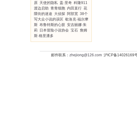
原
天使的隐私
盖·里奇
科隆911
渡边启助
青青细胞
内田直行
花
隈街的迷途
大侦探
阿部宽
38个
写大众小说的误区
歇洛克·福尔摩
斯
布鲁特斯的心脏
安吉丽娜·朱
莉
日本冒险小说协会
宝石
詹姆
斯·格里潘多
邮件联系：
zhejiong@126.com
沪ICP备14026169