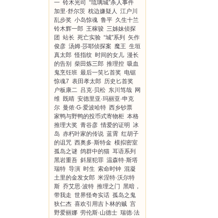
一
铃木光司
“琉璃城”杀人事件
加里·舒尔茨
枕边嫌疑人
江户川
乱步奖
小岛惊魂
鲁平
久生十兰
铃木辉一郎
王稼骏
三姊妹侦探
团
站长
死亡实验
“城”系列
矢作
俊彦
汤姆·莎耶侦探案
魔王
生垣
真太郎
怪指纹
时间的女儿
漫长
的告别
柴田炼三郎
推理控
吸血
鬼烹饪班
最后一笑匕首奖
电锯
惊魂7
表田孝太郎
历史匕首奖
户板康二
吕克·贝松
东川笃哉
网
维
既晴
安德里亚·玛丽亚·申克
尔
曼侬·G·爱波哈特
西乡钞票
家鸭与野鸭的投币式寄物柜
本格
推理大奖
青谷彦
情爱的证明
冰
岛
赤朽叶家的传说
蓝霄
红胡子
的诅咒
西奥多·斯特金
模拟密室
孤岛之谜
鸽群中的猫
耳语系列
黑岩重吾
斜屋犯罪
温森特·斯塔
瑞特
导演
时生
索命时钟
混凝
土里的金发女郎
米涅特·沃尔特
斯
乔艾思·波特
推理之门
黑暗，
带我走
世界怪奇实话
孤岛之鬼
狄仁杰
喜欢引用吉卜林的贼
宫
野爱丽娜
劳伦斯·山德士
瑞德·法