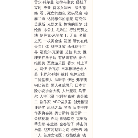
雷尔·科尔曼
法律与淑女
藤桂子
零时
毕业
首席女法医：绿头苍
蝇
看，死亡的颜色
双头恶魔
穆
赫兰道
达特穆尔的恶魔
迈克尔·
英尼斯
光媒之花
愉快的噩梦
凄
怆圈
冰公主
毛利兰
行过死荫之
地
伊萨克·米契尔
I：无辜
名厨
之死
一枚黄金蝶
箭屋
请勿在此
丢弃尸体
林中迷雾
杀死这个世
界
迈克尔·克莱顿
艾拉·利文
推
理要在放学后
有栖川有栖
麦卡
维提奖
恶魔游乐园
香水
村上草
太
马伊·舍瓦尔
日本推理悬念大
奖
卡罗尔·约翰·戴利
龟井定雄
二阶堂黎人
法医学
伊恩·弗莱明
钢匕首奖
两人变成两只
日本冒
险小说协会大奖
人外魔境
马普
尔
人性记录
沉睡的森林
古处诚
二
剧作家
ABC谋杀案
创元推理
评论奖
乱鸦之岛
琴酒
日本推理
作家协会奖
奥古斯特·德雷斯
一
朵桔梗花
巴纳·肯德瑞克
克里斯
蒂安娜·布兰德
金春智子
搏击俱
乐部
尼罗河魅影之谜
柳光秀
地
下人
首席女法医：残骸线索
钱