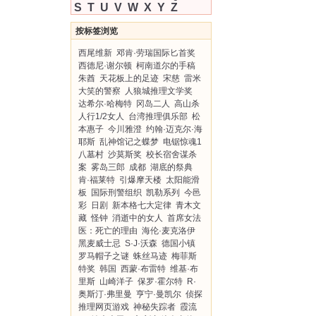
S
T
U
V
W
X
Y
Z
按标签浏览
西尾维新
邓肯·劳瑞国际匕首奖
西德尼·谢尔顿
柯南道尔的手稿
朱酋
天花板上的足迹
宋慈
雷米
大笑的警察
人狼城推理文学奖
达希尔·哈梅特
冈岛二人
高山杀
人行1/2女人
台湾推理俱乐部
松
本惠子
今川雅澄
约翰·迈克尔·海
耶斯
乱神馆记之蝶梦
电锯惊魂1
八墓村
沙莫斯奖
校长宿舍谋杀
案
雾岛三郎
成都
湖底的祭典
肯·福莱特
引爆摩天楼
太阳能滑
板
国际刑警组织
凯勒系列
今邑
彩
日剧
新本格七大定律
青木文
藏
怪钟
消逝中的女人
首席女法
医：死亡的理由
海伦·麦克洛伊
黑麦威士忌
S·J·沃森
德国小镇
罗马帽子之谜
蛛丝马迹
梅菲斯
特奖
韩国
西蒙·布雷特
维基·布
里斯
山崎洋子
保罗·霍尔特
R·
奥斯汀·弗里曼
亨宁·曼凯尔
侦探
推理网页游戏
神秘失踪者
霞流