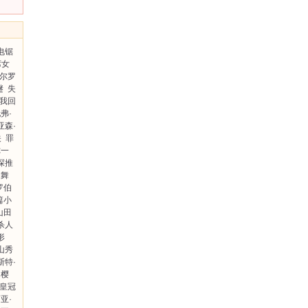
电锯
席女
艾尔罗
谜
失
我回
弗·
亚森·
关
罪
你一
探推
之舞
罗伯
篇小
山田
杀人
形
山秀
斯特·
樱
皇冠
亚·