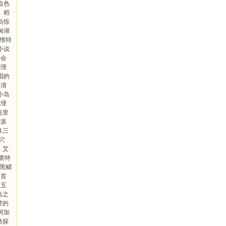
血色
探
稻
岛惊
甸湖
维特
小说
协会
推理
唱的
清
小岛
推理
克里
蝶派
良三
穴
艾
查特
黑鳏
首
五
岛之
警的
阿加
侦探