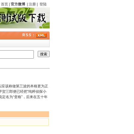
首页
|
官方微博
|
注册
|
登陆
RSS：
其实应该称做第三波的本格更为正
甲贺三郎便已经把“纯粹侦探小
说定名为“变格”，后来在五十年