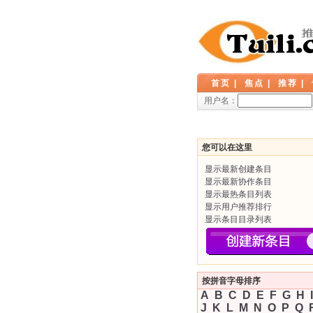
首页
|
焦点
|
推荐
|
用户名：
您可以在这里
显示最新创建条目
显示最新协作条目
显示最热条目列表
显示用户推荐排行
显示条目目录列表
按拼音字母排序
A
B
C
D
E
F
G
H
I
J
K
L
M
N
O
P
Q