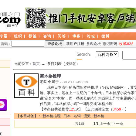
专题
|
组织
|
标签
|
咨询
|
问答
|
博客
|
论坛
|
微博
密码：
新用户注册
参观论坛
忘记密码
收藏本站
当前位置：
首页
→ 条目列表（按标签）
新本格推理
老蔡
创建于
2010-2-17 13:03:25
现在日本流行的所谓新本格推理（New Mystery），
确。事实上，远在上一世纪的二十年代，日本侦探小说作家
说”定名为“本格”，而一些涉及病态行为或附上异常主题的小
代后期，“本格侦探小说”一词再变成“本格推理
【本条目共被推荐
125
次】 【
点此阅读全文
（
8459
）】
【条目标签】：
新本格推理
日本
名词
流派
新本格
共1条 1/1 上一页 下一页
R