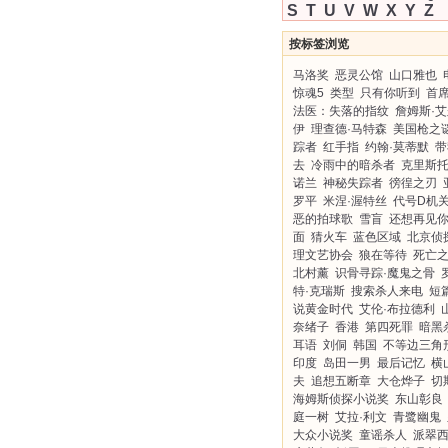
S
T
U
V
W
X
Y
Z
按标签浏览
马洛奖
恶灵公馆
山口雅也
惊魂5
类型
只有你听到
首
法医：失落的指纹
詹姆斯·
伊
理查德·马特森
美国枪之
踪者
红手指
约翰·莫蒂默
带
去
冷雨中的暗杀者
克里斯托
诺兰
神秘失踪者
徬徨之刃
罗平
米涅·渥特丝
代号D机
恶的拍球歌
雪盲
还想再见
面
猜火车
蓝色区域
北京侦
理文艺协会
狼在等待
死亡
北村薰
识骨寻踪·魔鬼之骨
特·克瑞斯
搜索杀人来电
短
说黄金时代
艾伦·布拉德利
奈绪子
香港
第四死罪
暗黑
耳语
刘侗
韩国
不等边三角
印度
岛田一男
最后记忆
横
夫
追想五断章
大仓烨子
切
海姆斯侦探小说奖
东山彰良
庭一树
艾拉·利文
青鹭幽鬼
大众小说奖
童谣杀人
派翠西