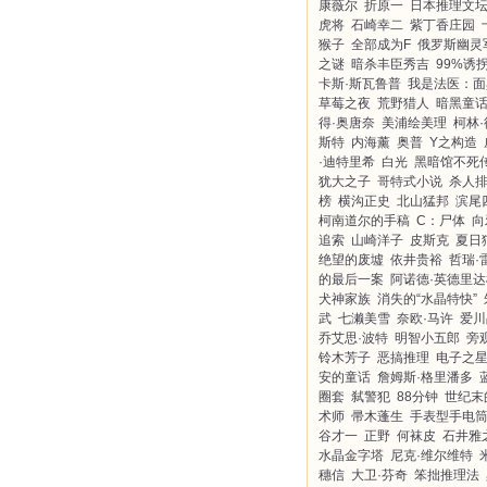
康薇尔
折原一
日本推理文
虎将
石崎幸二
紫丁香庄园
猴子
全部成为F
俄罗斯幽灵
之谜
暗杀丰臣秀吉
99%诱
卡斯·斯瓦鲁普
我是法医：面
草莓之夜
荒野猎人
暗黑童
得·奥唐奈
美浦绘美理
柯林
斯特
内海薰
奥普
Y之构造
·迪特里希
白光
黑暗馆不死
犹大之子
哥特式小说
杀人
榜
横沟正史
北山猛邦
滨尾
柯南道尔的手稿
C：尸体
向
追索
山崎洋子
皮斯克
夏日
绝望的废墟
依井贵裕
哲瑞·
的最后一案
阿诺德·英德里达
犬神家族
消失的“水晶特快”
武
七濑美雪
奈欧·马许
爱川
乔艾思·波特
明智小五郎
旁
铃木芳子
恶搞推理
电子之
安的童话
詹姆斯·格里潘多
圈套
弑警犯
88分钟
世纪末
术师
帚木蓬生
手表型手电
谷才一
正野
何袜皮
石井雅
水晶金字塔
尼克·维尔维特
穗信
大卫·芬奇
笨拙推理法