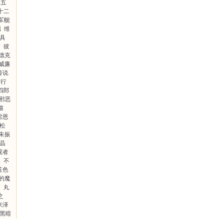
坛五
十二
军舰
拐
维
具
话
彼
·德克
威廉
传说
排行
四郎
邪恶
猫
雷恩
松
朱振
晶
观者
星
不
蓝色
的魔
筒
丸
之
米泽
黑暗