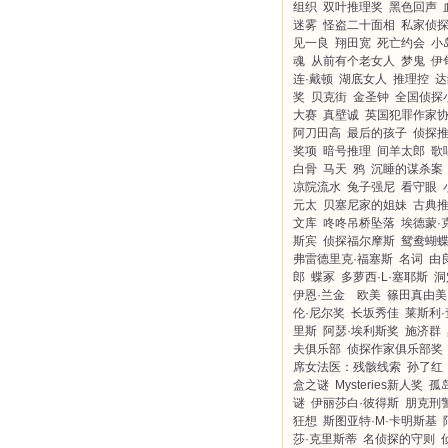
组织
双叶推理奖
黑色回声
迷雾
怪盗二十面相
私家侦
见一良
翔田宽
死亡约会
小
魂
从前有个老女人
梦鬼
伊
连·戴顿
湖底女人
推理控
达
奖
贝克街
金圣钟
全国侦探
大赛
真壁诚
英国犯罪作家
阿刀田高
最后的孩子
侦探
奖项
暗号推理
间羊太郎
歌
白骨
马天
鸦
沉睡的谋杀案
凉院流水
兔子强尼
看守眼
元太
贝塞尼家的姐妹
古典
文库
咚咚吊桥坠落
埃德蒙·
斯宾
侦探福尔摩斯
鸳鸯蝴
弗雷德里克·福塞斯
名词
由
郎
蝶冢
多萝西·L·塞耶斯
洞
伊恩·兰金 欧美
篠田真由美
伦·尼尔奖
长坂秀佳
莱斯利·
里斯
阿瑟·埃利斯奖
施济群
夫俱乐部
侦探作家俱乐部奖
席女法医：残骸线索
孙了红
盒之谜
Mysteries新人奖
孤
谜
伊丽莎白·彼得斯
朋克刑
狂想
斯图亚特·M·卡明斯基
莎·克里斯蒂
名侦探的守则