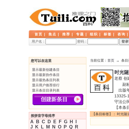
首页
|
焦点
|
推荐
|
专题
|
组织
|
标签
|
咨询
用户名：
密码：
当前位置：
首页
→ 条目
您可以在这里
显示最新创建条目
时光隧
显示最新协作条目
老蔡
创
显示最热条目列表
副标题
显示用户推荐排行
出版年:
显示条目目录列表
133
守法公
【本条
【条目标签】：
时光隧
按拼音字母排序
A
B
C
D
E
F
G
H
I
J
K
L
M
N
O
P
Q
R