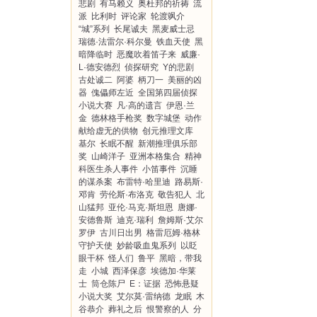
悲剧
有马赖义
奥杜邦的祈祷
流
派
比利时
评论家
轮渡飒介
“城”系列
长尾诚夫
黑麦威士忌
瑞德·法雷尔·科尔曼
铁血天使
黑
暗降临时
恶魔吹着笛子来
威廉·
L·德安德烈
侦探研究
Y的悲剧
古处诚二
阿婆
柄刀一
美丽的凶
器
傀儡师左近
全国第四届侦探
小说大赛
凡·高的遗言
伊恩·兰
金
德林格手枪奖
数字城堡
动作
献给虚无的供物
创元推理文库
基尔
长眠不醒
新潮推理俱乐部
奖
山崎洋子
亚洲本格集合
精神
科医生杀人事件
小笛事件
沉睡
的谋杀案
布雷特·哈里迪
路易斯·
邓肯
劳伦斯·布洛克
敬告犯人
北
山猛邦
亚伦·马克·斯坦恩
唐娜·
安德鲁斯
迪克·瑞利
詹姆斯·艾尔
罗伊
古川日出男
格雷厄姆·格林
守护天使
妙龄吸血鬼系列
以眨
眼干杯
怪人们
鲁平
黑暗，带我
走
小城
西泽保彦
埃德加·华莱
士
筒仓陈尸
E：证据
恐怖悬疑
小说大奖
艾尔莫·雷纳德
龙眠
木
谷恭介
葬礼之后
恨警察的人
分