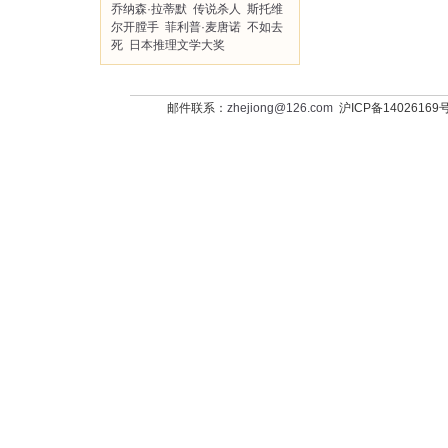
乔纳森·拉蒂默
传说杀人
斯托维
尔开膛手
菲利普·麦唐诺
不如去
死
日本推理文学大奖
邮件联系：
zhejiong@126.com
沪ICP备14026169