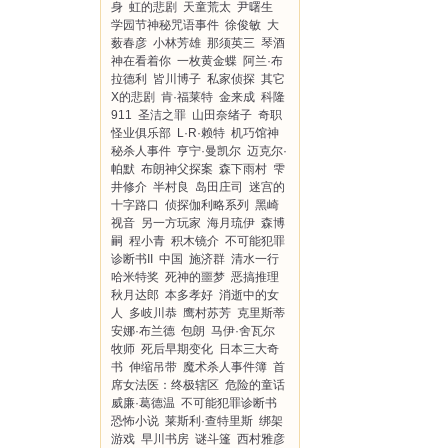
身
虹的悲剧
天童荒太
尹曙生
学园节神秘咒语事件
徐俊敏
大
薮春彦
小林芳雄
那须英三
琴酒
神在看着你
一枚黄金蝶
阿兰·布
拉德利
皆川博子
私家侦探
其它
X的悲剧
肯·福莱特
金来成
科隆
911
圣洁之罪
山田奈绪子
奇职
怪业俱乐部
L·R·赖特
机巧馆神
秘杀人事件
亨宁·曼凯尔
迈克尔·
帕默
布朗神父探案
森下雨村
雫
井修介
半村良
岛田庄司
迷宫的
十字路口
侦探伽利略系列
黑崎
视音
另一方玩家
海月琉伊
森博
嗣
程小青
积木镜介
不可能犯罪
诊断书II
中国
施济群
清水一行
哈米特奖
死神的噩梦
恶搞推理
秋月达郎
本多孝好
消逝中的女
人
多岐川恭
鹰村苏芳
克里斯蒂
安娜·布兰德
包朗
马伊·舍瓦尔
牧师
死后早期变化
日本三大奇
书
伸缩吊带
魔术杀人事件簿
首
席女法医：终极辖区
危险的童话
威廉·葛德温
不可能犯罪诊断书
恐怖小说
莱斯利·查特里斯
绑架
游戏
早川书房
谜斗篷
西村雅彦