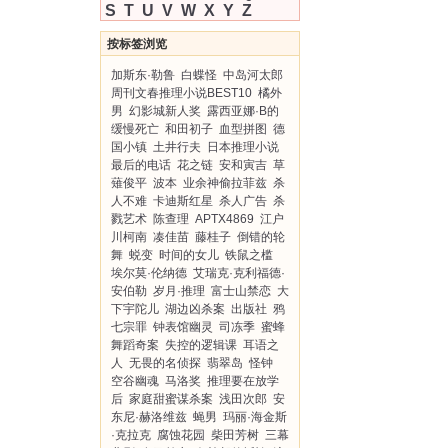
S
T
U
V
W
X
Y
Z
按标签浏览
加斯东·勒鲁
白蝶怪
中岛河太郎
周刊文春推理小说BEST10
橘外
男
幻影城新人奖
露西亚娜·B的
缓慢死亡
和田初子
血型拼图
德
国小镇
土井行夫
日本推理小说
最后的电话
花之链
安和寅吉
草
薙俊平
波本
业余神偷拉菲兹
杀
人不难
卡迪斯红星
杀人广告
杀
戮艺术
陈查理
APTX4869
江户
川柯南
凑佳苗
藤桂子
倒错的轮
舞
蜕变
时间的女儿
铁鼠之槛
埃尔莫·伦纳德
艾瑞克·克利福德·
安伯勒
岁月·推理
富士山禁恋
大
下宇陀儿
湖边凶杀案
出版社
鸦
七宗罪
钟表馆幽灵
司冻季
蜜蜂
舞蹈奇案
失控的逻辑课
耳语之
人
无畏的名侦探
翡翠岛
怪钟
空谷幽魂
马洛奖
推理要在放学
后
家庭甜蜜谋杀案
浅田次郎
安
东尼·赫洛维兹
蝇男
玛丽·海金斯
·克拉克
腐蚀花园
柴田芳树
三幕