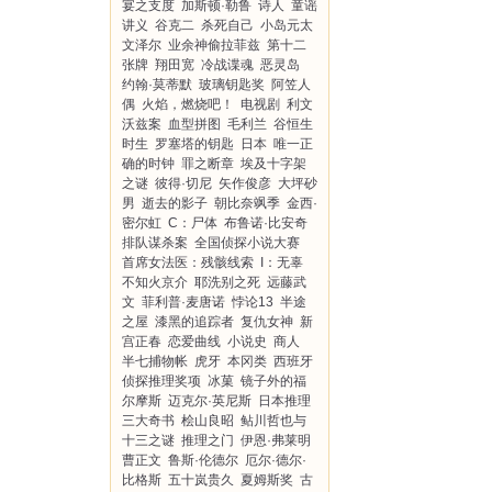
宴之支度
加斯顿·勒鲁
诗人
童谣
讲义
谷克二
杀死自己
小岛元太
文泽尔
业余神偷拉菲兹
第十二
张牌
翔田宽
冷战谍魂
恶灵岛
约翰·莫蒂默
玻璃钥匙奖
阿笠人
偶
火焰，燃烧吧！
电视剧
利文
沃兹案
血型拼图
毛利兰
谷恒生
时生
罗塞塔的钥匙
日本
唯一正
确的时钟
罪之断章
埃及十字架
之谜
彼得·切尼
矢作俊彦
大坪砂
男
逝去的影子
朝比奈飒季
金西·
密尔虹
C：尸体
布鲁诺·比安奇
排队谋杀案
全国侦探小说大赛
首席女法医：残骸线索
I：无辜
不知火京介
耶洗别之死
远藤武
文
菲利普·麦唐诺
悖论13
半途
之屋
漆黑的追踪者
复仇女神
新
宫正春
恋爱曲线
小说史
商人
半七捕物帐
虎牙
本冈类
西班牙
侦探推理奖项
冰菓
镜子外的福
尔摩斯
迈克尔·英尼斯
日本推理
三大奇书
桧山良昭
鲇川哲也与
十三之谜
推理之门
伊恩·弗莱明
曹正文
鲁斯·伦德尔
厄尔·德尔·
比格斯
五十岚贵久
夏姆斯奖
古