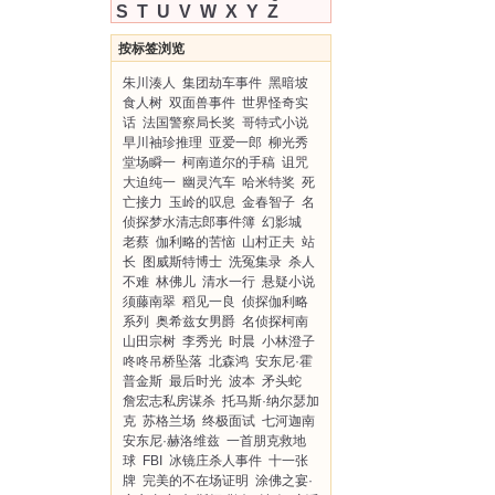
S
T
U
V
W
X
Y
Z
按标签浏览
朱川湊人
集团劫车事件
黑暗坡
食人树
双面兽事件
世界怪奇实
话
法国警察局长奖
哥特式小说
早川袖珍推理
亚爱一郎
柳光秀
堂场瞬一
柯南道尔的手稿
诅咒
大迫纯一
幽灵汽车
哈米特奖
死
亡接力
玉岭的叹息
金春智子
名
侦探梦水清志郎事件簿
幻影城
老蔡
伽利略的苦恼
山村正夫
站
长
图威斯特博士
洗冤集录
杀人
不难
林佛儿
清水一行
悬疑小说
须藤南翠
稻见一良
侦探伽利略
系列
奥希兹女男爵
名侦探柯南
山田宗树
李秀光
时晨
小林澄子
咚咚吊桥坠落
北森鸿
安东尼·霍
普金斯
最后时光
波本
矛头蛇
詹宏志私房谋杀
托马斯·纳尔瑟加
克
苏格兰场
终极面试
七河迦南
安东尼·赫洛维兹
一首朋克救地
球
FBI
冰镜庄杀人事件
十一张
牌
完美的不在场证明
涂佛之宴·