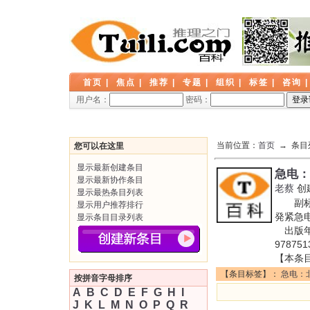
首页
|
焦点
|
推荐
|
专题
|
组织
|
标签
|
咨询
用户名：
密码：
当前位置：
首页
→ 条目
您可以在这里
显示最新创建条目
急电：
显示最新协作条目
老蔡
创
显示最热条目列表
副标题
显示用户推荐排行
発紧急
显示条目目录列表
出版年:
97875
【本条
【条目标签】：
急电：
按拼音字母排序
A
B
C
D
E
F
G
H
I
J
K
L
M
N
O
P
Q
R