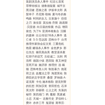
装剧演员杀人事件
纪念匕首奖
罪孽转移法
德鲁德疑案
城平京
黑沼健
恶狼之夜
伊坂幸太郎
真
梨幸子
丹尼斯·勒翰
夏与冬的奏
鸣曲
时间的女儿
古泉迦十
彷徨
之刃
湊佳苗
莫拉格·乔斯
路易斯
·贝亚德
向日葵的祭奠
作品
增田
俊也
为了N
亚洲本格集合
沉睡
的森林
出云传说7/8杀人事件
逃
亡者
S·S·范达因
恐怖分子
台湾
推理作家协会征文奖
三重危机
艳星·赌场杀人事件
金色梦乡
那
位先生
篠田真由美
教堂谋杀案
红胡子的诅咒
古处诚二
法则
周
浩晖
德国小镇
恩田陆
夜叉神堂
至死不渝
施济群
推理控
连·戴
顿
恐怖奇形人间
制造暴力
抱茗
荷之说
血魔法之罪
海渡英祐
陈
舜臣的文学世界
桑楚
罗纳德·A·
诺克斯
卡伦·施本格勒
朋克刑警
的狂想
阿加莎奖
誉田哲也
石泽
英太郎
孙丽萌
公义之死
失落的
秘符
第四扇门
鸦
魔都
黑麦威
士忌
天城一
吉敷竹史
罗伯特·L·
费许
赤井三寻
鬼望坡
斯蒂芬·