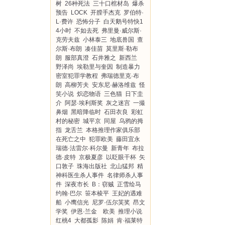
树
26种死法
三十口棺材岛
爆杀
预告
LOCK
开膛手杰克
罗伯特·
L·费许
恐怖分子
白天鹅号特快1
4小时
不如去死
弗里曼·威尔斯·
克劳夫兹
小林泰三
地底兽国
查
尔斯·布朗
凑佳苗
莫里斯·勒布
朗
服部真澄
石井雅之
新西兰
野泽尚
埃勒里与奎因
制造暴力
密室犯罪学教程
弗瑞德里克·布
朗
高柳芳夫
安东尼·赫洛维兹
怪
笑小说
炽恋物语
三色猫
日下圭
介
阿瑟·埃利斯奖
灰之迷宫
一撮
鼻烟
黑暗降临时
石田衣良
彩虹
村的秘密
城平京
同屋
乌鸦的拇
指
龙舌兰
本格推理作家俱乐部
在死亡之中
犯罪欧美
藤田宜永
瑞德·法雷尔·科尔曼
新青年
布拉
德·皮特
京极夏彦
以眨眼干杯
矢
口敦子
珠海出版社
北山猛邦
精
神科医生杀人事件
名律师杀人事
件
深夜市长
B：窃贼
正雪绘马
约翰·巴尔
笹本棱平
王妃的遇难
船
小鹰信光
尼罗·伍尔芙奖
昂文
学奖
伊恩·兰金 欧美
推理小说
红桃4
大都孤影
陈娟
肯·福莱特