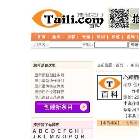
首页
|
焦点
|
推荐
|
专题
|
组织
|
标签
|
咨询
用户名：
密码：
当前位置：
首页
→ 条目
您可以在这里
显示最新创建条目
心理罪
显示最新协作条目
老蔡
创
显示最热条目列表
作者:
显示用户推荐排行
定价: 
显示条目目录列表
小说作
条暗河
【本条
【条目标签】：
心理罪
按拼音字母排序
A
B
C
D
E
F
G
H
I
J
K
L
M
N
O
P
Q
R