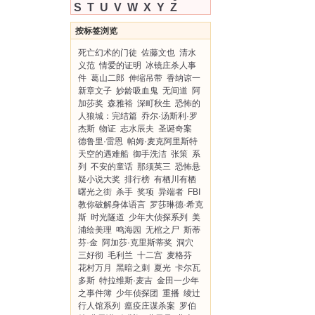
S
T
U
V
W
X
Y
Z
按标签浏览
死亡幻术的门徒
佐藤文也
清水
义范
情爱的证明
冰镜庄杀人事
件
葛山二郎
伸缩吊带
香纳谅一
新章文子
妙龄吸血鬼
无间道
阿
加莎奖
森雅裕
深町秋生
恐怖的
人狼城：完结篇
乔尔·汤斯利·罗
杰斯
物证
志水辰夫
圣诞奇案
德鲁里·雷恩
帕姆·麦克阿里斯特
天空的遇难船
御手洗洁
张策
系
列
不安的童话
那须英三
恐怖悬
疑小说大奖
排行榜
有栖川有栖
曙光之街
杀手
奖项
异端者
FBI
教你破解身体语言
罗莎琳德·希克
斯
时光隧道
少年大侦探系列
美
浦绘美理
鸣海园
无棺之尸
斯蒂
芬·金
阿加莎·克里斯蒂奖
洞穴
三好彻
毛利兰
十二宫
麦格芬
花村万月
黑暗之刺
夏光
卡尔瓦
多斯
特拉维斯·麦吉
金田一少年
之事件簿
少年侦探团
重播
绫辻
行人馆系列
瘟疫庄谋杀案
罗伯