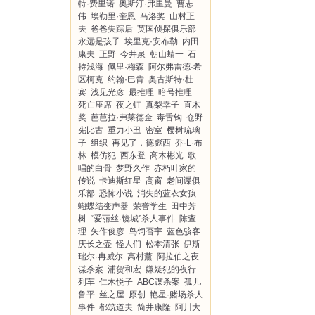
特·费里诺
奥斯汀·弗里曼
曹志
伟
埃勒里·奎恩
马洛奖
山村正
夫
爸爸失踪后
英国侦探俱乐部
永远是孩子
埃里克·安布勒
内田
康夫
正野
今井泉
朝山蜻一
石
持浅海
佩里·梅森
阿尔弗雷德·希
区柯克
约翰·巴肯
奥古斯特·杜
宾
浅见光彦
最推理
暗号推理
死亡座席
夜之虹
真梨幸子
直木
奖
芭芭拉·弗莱德金
毒舌钩
仓野
宪比古
重力小丑
密室
樱树琉璃
子
组织
再见了，德彪西
乔·L·布
林
模仿犯
西东登
高木彬光
歌
唱的白骨
梦野久作
赤朽叶家的
传说
卡迪斯红星
高窗
老间谍俱
乐部
恐怖小说
消失的蓝衣女孩
蝴蝶结变声器
荣誉学生
田中芳
树
“爱丽丝·镜城”杀人事件
陈查
理
矢作俊彦
鸟饲否宇
蓝色骇客
庆长之壶
怪人们
松本清张
伊斯
瑞尔·冉威尔
高村薰
阿拉伯之夜
谋杀案
浦贺和宏
嫌疑犯的夜行
列车
仁木悦子
ABC谋杀案
孤儿
鲁平
丝之屋
原创
艳星·赌场杀人
事件
都筑道夫
简井康隆
阿川大