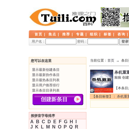
首页
|
焦点
|
推荐
|
专题
|
组织
|
标签
|
咨询
用户名：
密码：
当前位置：
首页
→ 条目
您可以在这里
显示最新创建条目
杀机重
显示最新协作条目
癫癫
创建
显示最热条目列表
显示用户推荐排行
【本条目
显示条目目录列表
【条目标签】：
杀机重
按拼音字母排序
A
B
C
D
E
F
G
H
I
J
K
L
M
N
O
P
Q
R