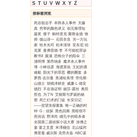
S
T
U
V
W
X
Y
Z
按标签浏览
死谷狙击手
本阵杀人事件
天藤
真
穷举的颜色讲义
创元推理短
篇奖
瘦子
帕特里克·聚斯金德
牧
师
德山谆一
石田衣良
另一方玩
家
铃木光司
松本清张
安东尼·伯
克莱
曼弗雷德·李
不可能犯罪诊
断书II
翼浦
恐怖分子的阳伞
三
浦明博
莱昂纳多
魔术杀人事件
簿
小林信彦
海渡英佑
王妃的遇
难船
阳光下的罪恶
樱的圈套
多
萝西·吉尔曼
美浦绘美理
劳伦斯·
山德士
胡桃泽耕史
威廉·L·德安
德烈
不在场证明
丽莎·露丝
奥田
哲也
为了N
艾丽斯与罗妮的秘
密
死亡幻术的门徒
长安日记
——贺望东探案集
唯一正确的时
钟
G：侦探
黑色回廊
黑暗馆不
死传说
野泽尚
瞳孔中的暗杀者
全国第二届侦探小说大赛
涂佛之
宴·宴之支度
米澤穗信
北山猛邦
弗里曼·威尔斯·克劳夫兹
ABC谋