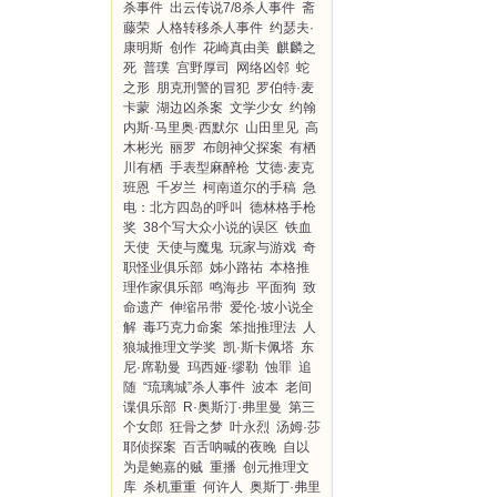
杀事件
出云传说7/8杀人事件
斋
藤荣
人格转移杀人事件
约瑟夫·
康明斯
创作
花崎真由美
麒麟之
死
普璞
宫野厚司
网络凶邻
蛇
之形
朋克刑警的冒犯
罗伯特·麦
卡蒙
湖边凶杀案
文学少女
约翰
内斯·马里奥·西默尔
山田里见
高
木彬光
丽罗
布朗神父探案
有栖
川有栖
手表型麻醉枪
艾德·麦克
班恩
千岁兰
柯南道尔的手稿
急
电：北方四岛的呼叫
德林格手枪
奖
38个写大众小说的误区
铁血
天使
天使与魔鬼
玩家与游戏
奇
职怪业俱乐部
姊小路祐
本格推
理作家俱乐部
鸣海步
平面狗
致
命遗产
伸缩吊带
爱伦·坡小说全
解
毒巧克力命案
笨拙推理法
人
狼城推理文学奖
凯·斯卡佩塔
东
尼·席勒曼
玛西娅·缪勒
蚀罪
追
随
“琉璃城”杀人事件
波本
老间
谍俱乐部
R·奥斯汀·弗里曼
第三
个女郎
狂骨之梦
叶永烈
汤姆·莎
耶侦探案
百舌呐喊的夜晚
自以
为是鲍嘉的贼
重播
创元推理文
库
杀机重重
何许人
奥斯丁·弗里