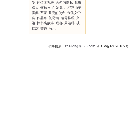
曼
佐佐木丸美
天使的隐私
荒野
猎人
何袜皮
白发鬼
小野不由美
霍桑
西蒙·亚克的使命
金盾文学
奖
作品集
初野晴
暗号推理
文
达
掉书袋故事
成都
周浩晖
狄
仁杰
替身
马天
邮件联系：
zhejiong@126.com
沪ICP备14026169