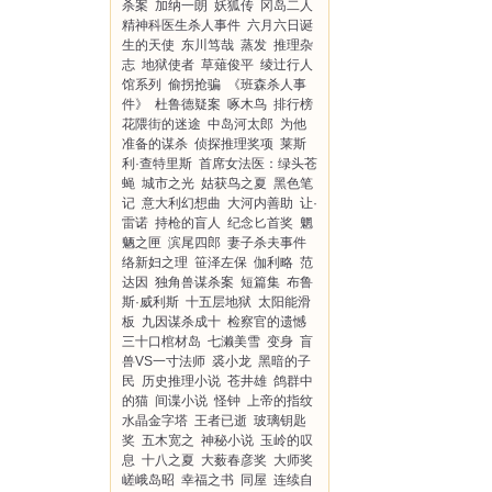
杀案
加纳一朗
妖狐传
冈岛二人
精神科医生杀人事件
六月六日诞
生的天使
东川笃哉
蒸发
推理杂
志
地狱使者
草薙俊平
绫辻行人
馆系列
偷拐抢骗
《班森杀人事
件》
杜鲁德疑案
啄木鸟
排行榜
花隈街的迷途
中岛河太郎
为他
准备的谋杀
侦探推理奖项
莱斯
利·查特里斯
首席女法医：绿头苍
蝇
城市之光
姑获鸟之夏
黑色笔
记
意大利幻想曲
大河内善助
让·
雷诺
持枪的盲人
纪念匕首奖
魍
魉之匣
滨尾四郎
妻子杀夫事件
络新妇之理
笹泽左保
伽利略
范
达因
独角兽谋杀案
短篇集
布鲁
斯·威利斯
十五层地狱
太阳能滑
板
九因谋杀成十
检察官的遗憾
三十口棺材岛
七濑美雪
变身
盲
兽VS一寸法师
裘小龙
黑暗的子
民
历史推理小说
苍井雄
鸽群中
的猫
间谍小说
怪钟
上帝的指纹
水晶金字塔
王者已逝
玻璃钥匙
奖
五木宽之
神秘小说
玉岭的叹
息
十八之夏
大薮春彦奖
大师奖
嵯峨岛昭
幸福之书
同屋
连续自