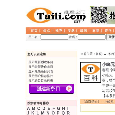
首页
|
焦点
|
推荐
|
专题
|
组织
|
标签
|
咨询
用户名：
密码：
当前位置：
首页
→ 条目
您可以在这里
显示最新创建条目
小峰元
显示最新协作条目
老蔡
创
显示最热条目列表
小峰元
显示用户推荐排行
业，曾
显示条目目录列表
年曾于杂
写高校生
【本条
【条目标签】：
小峰元
按拼音字母排序
A
B
C
D
E
F
G
H
I
J
K
L
M
N
O
P
Q
R