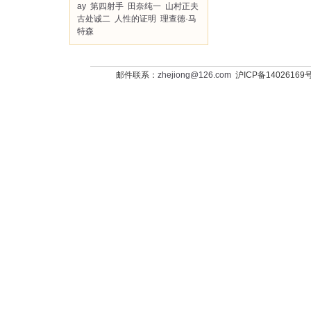
ay
第四射手
田奈纯一
山村正夫
古处诚二
人性的证明
理查德·马
特森
邮件联系：
zhejiong@126.com
沪ICP备14026169