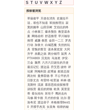
S
T
U
V
W
X
Y
Z
按标签浏览
草薙俊平
天使在消失
史黛拉不
说，谁也不知道
笨拙推理法
寂
寞的频率
山田宗树
艾伯比的终
点
小林泰三
爆杀预告
教堂谋杀
案
网络凶邻
舒适推理
早川袖珍
推理
威廉·泰恩
金田一二三
罗杰
行动
加拿大
白城恶魔
失控的玩
具
背叛的誓言
谋杀展览室
大冈
升平
杀戮之病
两分铜币
鼠男
A
PTX4869
贝克街
马洛奖
伊安·
兰金
脑男
六月六日诞生的天使
最后记忆
渡边温
乔艾思·波特
评
论家
阿梅利亚·皮博迪
邮差总按
两次铃
曼弗雷德·李
不公平的月
日影丈吉
布雷特·哈里迪
科林·德
克斯特
流派
慕容思炫侦探推理
训练营
最后的郊狼
欧美
莫里亚
蒂
晕头转向
坏坯子
鹰的去向
马修·斯卡德
天才的价值
比尔·普
洛奇尼
渡边容子
本格推理Best1
0
开膛手杰克
女巫角
馅饼的秘