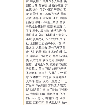
密
幽灵棚子
黑死馆杀人事件
美
国枪之谜
孙丽萌
娜塔丽·波曼
罗
尔德·达尔
侦探作家俱乐部奖
西
蒙·布雷特
南丁格尔的沉默
黑崎
视音
斋藤澪
写实派
江户川柯南
侦探伽利略
不等边三角形
指纹
奇职怪业俱乐部
维基·布里斯
为
了N
三十九级台阶
蛛丝马迹
台
湾推理俱乐部
日本推理四大奇书
小城
贵族之死
火车站深处的深
处
全国第三届侦探小说大赛
半
途之屋
大阪圭吉
双轮马车的秘
密
人性记录
死亡幻术的门徒
站
长
李昌钰
刀锋之先
尼罗·伍尔芙
奖
死亡之舞
徬徨之刃
黑崎绿
短篇小说黄金时代
死神的精确度
天童荒太
菲洛·万斯
战栗的乐谱
圣诞奇案
奥泉光
灰原哀
小笠原
慧
笹本棱平
内海薰
灵魂离体杀
人事件
假面
火焰，燃烧吧！
七
河迦南
M的悲剧
罗纳德·A·诺克
斯
汉斯·霍尔泽
御手洗洁
正雪绘
马
森博嗣
幻夜
黑色回廊
飞翔
的石头天使
无尽的休止符
杀机
重重
江神二郎
舞城王太郎
龟井