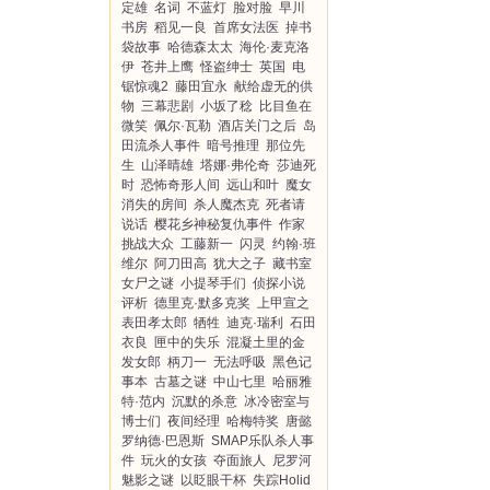
定雄
名词
不蓝灯
脸对脸
早川
书房
稻见一良
首席女法医
掉书
袋故事
哈德森太太
海伦·麦克洛
伊
苍井上鹰
怪盗绅士
英国
电
锯惊魂2
藤田宜永
献给虚无的供
物
三幕悲剧
小坂了稔
比目鱼在
微笑
佩尔·瓦勒
酒店关门之后
岛
田流杀人事件
暗号推理
那位先
生
山泽晴雄
塔娜·弗伦奇
莎迪死
时
恐怖奇形人间
远山和叶
魔女
消失的房间
杀人魔杰克
死者请
说话
樱花乡神秘复仇事件
作家
挑战大众
工藤新一
闪灵
约翰·班
维尔
阿刀田高
犹大之子
藏书室
女尸之谜
小提琴手们
侦探小说
评析
德里克·默多克奖
上甲宣之
表田孝太郎
牺牲
迪克·瑞利
石田
衣良
匣中的失乐
混凝土里的金
发女郎
柄刀一
无法呼吸
黑色记
事本
古墓之谜
中山七里
哈丽雅
特·范内
沉默的杀意
冰冷密室与
博士们
夜间经理
哈梅特奖
唐懿
罗纳德·巴恩斯
SMAP乐队杀人事
件
玩火的女孩
夺面旅人
尼罗河
魅影之谜
以眨眼干杯
失踪Holid