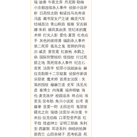
瑞·迪佛
午夜文库
丹尼斯·勒翰
小京都连续杀人事件
侦探小说评
析
日高恒太朗
帕诺拉马岛奇谈
冯嘉
藏书室女尸之谜
幽灵汽车
结城昌治
青山刚昌
狐猴
安吉丽
娜·朱莉
篠田真由美
世纪末的魔
术师
灯光人影
爱伦·夏普
红色右
手
灰色的彼得潘
编剧杀人事件
第二死罪
孤岛之鬼
冒牌的拜佐
尔·威灵
黄世鸢
红旗袍
杀戮之
病
国际刑警组织
怪指纹
行过死
荫之地
黑死馆杀人事件
纪念匕
首奖
法医学
犯罪小说姐妹会
赫
拉克勒斯十二宗疑案
侦探作家俱
乐部奖
魔术师
首席女法医：失
落的指纹
穆赫兰道
史军
浅见光
彦
秦博士
内海薰
福井晴敏
海
伦·麦克洛伊
校园追杀
终点站
埃
里克·安布勒
角川小说奖
台湾
斋
藤肇
亚爱一郎
太田忠司
鬼望坡
曙光之街
瑞德·法雷尔·科尔曼
卡
米拉·拉克伯格
口罩型变声器
红
手指
怪盗绅士
证明三部曲
朱利
安·西蒙斯
耳语系列
倒错的轮舞
新西兰
山田奈绪子
思考机器
死