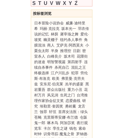
S
T
U
V
W
X
Y
Z
按标签浏览
日本冒险小说协会
威廉·迪特里
希
玛丽·克拉克
坂本光一
羽衣传
说的记忆
林荫
屠宰场之舞
爱伦·
坡奖
幽灵棚子
纽约杀人事件
角
膜混浊
商人
艾萨克·阿西莫夫
小
栗虫太郎
半身
推理控
日剧
密
室杀人
白峰良介
坂木司
花隈街
的迷途
明智警视篇
第四射手
连
续自杀事件
杀死自己
混乱之王
终极选择
江户川乱步
犯罪
劳伦
斯·布洛克
欧美
弗里曼·克劳夫
兹
安东尼·伯克莱
羔羊的盛宴
黑
岩重吾
群众出版社
重力小丑
花
村万月
风见润
生死之门
台湾推
理作家协会征文奖
恋爱曲线
研
究
埃勒里·奎因奖
勇岭薰
龙舌
兰
蚀罪
轩弦
首席女法医：绿头
苍蝇
克里斯蒂安娜·布兰德
仓阪
鬼一郎
啄木鸟
阿加莎奖
夜行观
览车
卡尔
孪生之谜
钱包
索命
时钟
识骨寻踪·魔鬼之骨
罗纳德·