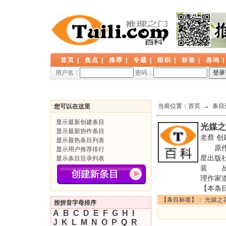
首页
|
焦点
|
推荐
|
专题
|
组织
|
标签
|
咨询
用户名：
密码：
当前位置：
首页
→ 条目
您可以在这里
显示最新创建条目
光媒之
显示最新协作条目
老蔡
创
显示最热条目列表
原作名
显示用户推荐排行
星出版社
显示条目目录列表
装 丛书
理作家
【本条
【条目标签】：
光媒之
按拼音字母排序
A
B
C
D
E
F
G
H
I
J
K
L
M
N
O
P
Q
R