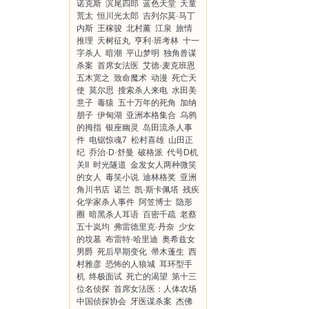
诺克斯
滨尾四郎
蓝色天堂
天童
荒太
恒川光太郎
吉列尔莫·马丁
内斯
王稼骏
北村薰
江泉
旅情
推理
天树征丸
亨利·班考林
十一
字杀人
暗潮
平山梦明
独角兽谋
杀案
首席女法医
艾德·麦克班恩
五木宽之
致命魔术
动漫
死亡天
使
莫尔思
搜索杀人来电
水田美
意子
毒猿
五十万年的死角
加纳
朋子
伊甸湖
亚洲本格集合
乌鸦
的拇指
银座幽灵
岛田流杀人事
件
电锯惊魂7
松村喜雄
山田正
纪
乔治·D·舒曼
破格派
代号D机
关II
时光隧道
金发女人两种微笑
的女人
毒笑小说
迪林格奖
亚洲
角川书店
诺兰
凯·斯卡佩塔
残疾
化学家杀人事件
阿笠博士
隐形
圈
暗黑杀人耳语
百密千疏
老蔡
五十岚均
弗雷德里克·丹奈
少女
的坟墓
布雷特·哈里迪
奥希兹女
男爵
死后早期变化
帚木蓬生
西
村雅彦
恐怖的人狼城
耳环型手
机
终极面试
死亡的渴望
第十三
位名侦探
首席女法医：人体农场
中国侦探协会
牙医谋杀案
杰佛