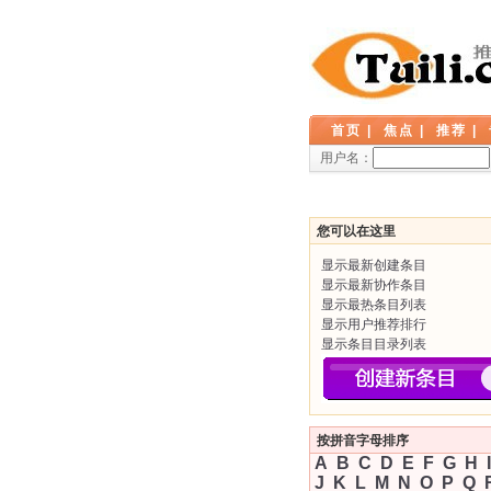
首页
|
焦点
|
推荐
|
用户名：
您可以在这里
显示最新创建条目
显示最新协作条目
显示最热条目列表
显示用户推荐排行
显示条目目录列表
按拼音字母排序
A
B
C
D
E
F
G
H
I
J
K
L
M
N
O
P
Q