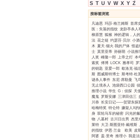
S
T
U
V
W
X
Y
Z
按标签浏览
凡迪恩
玛莎·格兰姆斯
首席
医：失落的指纹
龙卧亭杀人
柳原慧
狐猴
神的逻辑，人
法
花之链
约瑟芬·贝尔
小酒
木
夏天·烟火·我的尸体
怪盗
士
莫里亚蒂
孙丽萌
小说推
人奖
峰隆一郎
上帝之灯
本
索奖
傅博
LOCK
雅孝司
罗
的钥匙
亚爱一郎
歇洛克·福
斯
图威斯特博士
斯考特·杜
谜杀人事件
东尼·席勒曼
飞
无止境杀人
池袋西口公园
推理小说
华生
G：侦探
天
魔鬼
罗斯安娜
三津田信三
川恭
长安日记——贺望东探
哈梅特奖
特仑特
嫌疑人X的
身
双轮马车的秘密
闪光的
物
八墓村
古川日出男
杰里
莱特
大卫·斯图亚特·戴维斯
的指纹
伊恩·兰金 欧美
皮
阿婆
盖·里奇
推理小
我是法