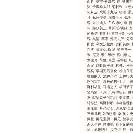
面具
亨宁·曼凯尔
信
鲇川哲
奖
伊坂幸太郎
菊村到
血色
何袜皮
鹰羽十九哉
暗潮
最
月
私家侦探
海野十三
佩里
森
朱川湊人
E·W·赫尔南
曹
伟
那须英三
翁贝托·埃科
奥
的祈祷
莱斯利·查特里斯
怪
说
类型
基亭
邦光史郎
分
田宽
利文沃兹案
奥田英朗
迷雾
莱奥妮·斯宛
船户与一
米
尼克·维尔维特
梶山季之
木俊介
荷兰
米涅·渥特丝
电
杀案
以眨眼干杯
林佛儿推
说奖
早期死后变化
桧山良
警察的人
池井户润
土井行
怒的审判
漫长的告别
北川
野村胡堂
耳语之人
筱田节
复书简
卡尔
只有你听到
微
据
献给妻子的犯罪
栗本薰
转移法
高野和明
本格推理
俱乐部
月亮宝石
迈克尔·英
三重危机
X的悲剧
桑德拉·
佩登
再见宝贝，再见
警事
杀人事件
降旗弘
看不见的
焰，燃烧吧！
贝克街
死亡