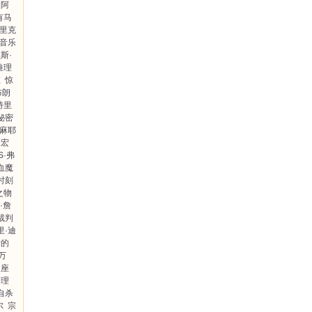
阿
有马
里克
音乐
斯·
推理
虹
惊
布朗
特里
秘密
麻耶
詹宏
·S·弗
血魔
时刻
之物
D·詹
裁判
里·迪
街的
万
银座
个理
自杀
尔
宗