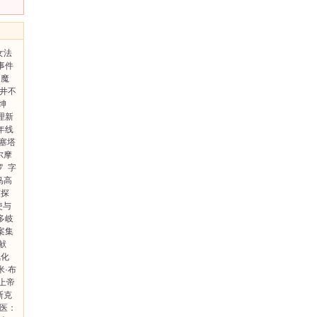
女法
事件
的魔
井不
绅
理新
年线
塞塔
尔摩
罗
字
鸟高
侦探
使与
多岐
案集
献
氰化
米·布
上帝
斯克
医：