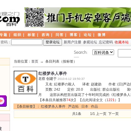
专题
|
组织
|
标签
|
咨询
|
问答
|
博客
|
论坛
|
微博
密码：
新用户注册
参观论坛
忘记密码
收藏本站
当前位置：
首页
→ 条目列表（按标签）
红楼梦杀人事件
老蔡
创建于
2010-6-12 19:50:37
又名: 紅楼夢の殺人 译者: 赵建勋 作者: (日)芦边拓 IS
页数: 242 定价: 20.0 出版社: 群众出版社 装帧:
月 这部从构想至出版花了十年时间完成的《红楼梦杀人
【本条目共被推荐
74
次】 【
点此阅读全文
（
1221
）】
【条目标签】：
红楼梦杀人事件
芦边拓
日本
作品
共1条 1/1 上一页 下一页
R