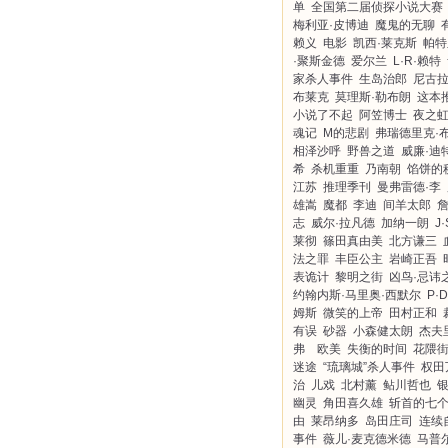
单
全国第二届侦探小说大赛
梅利亚·皮博迪
魔鬼的无聊
赖义
电影
凯西·莱克斯
帕特
·聚斯金德
爱尔兰
L·R·赖特
家杀人事件
生岛治郎
尼古拉
布莱克
莫理斯·勒布朗
这本
小说了不起
阿笠博士
夜之
魂记
M的悲剧
弗瑞德里克·
相泽沙呼
野兽之道
威廉·迪
希
杀机重重
乃南朝
馅饼的
江苏
推理季刊
曼弗雷德·李
雄嵩
魔都
李迪
间羊太郎
志
威尔·拉凡德
加纳一朗
J
莱彻
篠田真由美
北方谦三
法之罪
丰臣公主
岩崎正吾
表诡计
黎明之街
凶鸟·忌讳
约翰内斯·马里奥·西默尔
P·
姆斯
微笑的上帝
田村正和
有误
砂器
小森健太朗
杰夫
弗 欧美
失衡的时间
花隈
迷途
“琉璃城”杀人事件
权田
治
儿戏
北村薰
鲇川哲也
幽灵
角田喜久雄
斩首的七
由
莱昂纳多
岛田庄司
连续
事件
薇儿·麦克德米德
马普