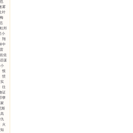
也
迷雾
上叶
·梅
志
杜邦
笑小
身
翔
林中
雷
佐佐
话谋
理小
昭
恨
夫
愤
步实
子
往
物证
罪孽
作家
尼斯
史高
复仇
脸
火
通知