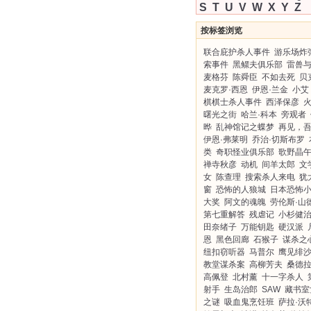
S
T
U
V
W
X
Y
Z
按标签浏览
联合庇护杀人事件
游乐场炸
索事件
黑鳏夫俱乐部
雷兽
麦格芬
陈舜臣
不如去死
贝
麦克罗·西恩
伊恩·兰金
小艾
棋棋士杀人事件
西泽保彦
曙光之街
哈兰·科本
旁观者
晔
乱神馆记之蝶梦
再见，
伊恩·弗莱明
乔治·切斯布罗
类
奇职怪业俱乐部
歌野晶
禅寺秋彦
动机
间羊太郎
文
女
陈查理
搜索杀人来电
犹
窗
恐怖的人狼城
日本恐怖
大奖
阿文的魂魄
劳伦斯·山
第七重解答
残虐记
小杉健
田奈绪子
万能钥匙
硬汉派
恩
黑色回廊
石猴子
谋杀之
纽扣窃听器
马普尔
鹰见绯
教堂谋杀案
高柳芳夫
桑德拉
高佩登
北村薰
十一字杀人
射手
生岛治郎
SAW
藏书室
之谜
吸血鬼烹饪班
萨拉·沃