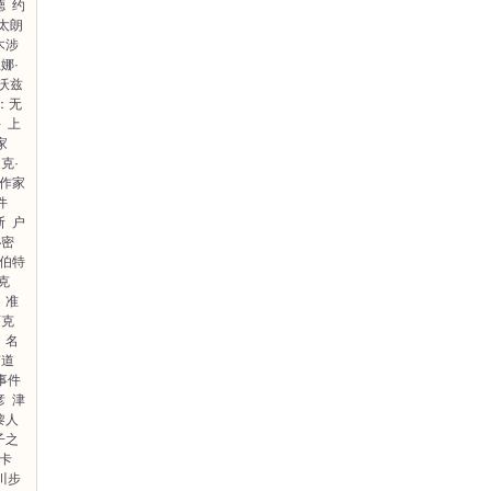
德
约
太朗
木涉
娜·
沃兹
I：无
件
上
家
克·
作家
件
斯
户
秘密
伯特
克
准
迈克
名
南道
事件
彦
津
黎人
子之
卡
川步