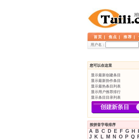
首页
|
焦点
|
推荐
|
用户名：
您可以在这里
显示最新创建条目
显示最新协作条目
显示最热条目列表
显示用户推荐排行
显示条目目录列表
按拼音字母排序
A
B
C
D
E
F
G
H
I
J
K
L
M
N
O
P
Q