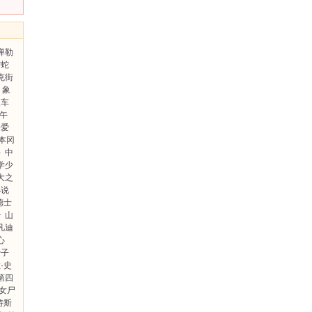
弹勒
与蛇
克街
象
火车
午
吾爱
本冈
午
中
学少
大之
小说
德士
治
山
凡迪
心
沙子
·史
第四
女尸
特斯