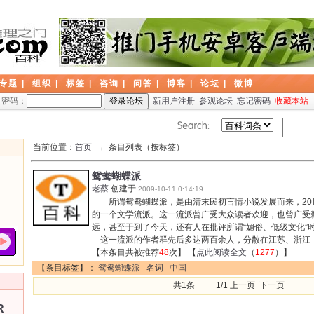
专题
|
组织
|
标签
|
咨询
|
问答
|
博客
|
论坛
|
微博
密码：
新用户注册
参观论坛
忘记密码
收藏本站
当前位置：
首页
→ 条目列表（按标签）
鸳鸯蝴蝶派
老蔡
创建于
2009-10-11 0:14:19
所谓鸳鸯蝴蝶派，是由清末民初言情小说发展而来，20世
的一个文学流派。这一流派曾广受大众读者欢迎，也曾广受
远，甚至于到了今天，还有人在批评所谓“媚俗、低级文化
这一流派的作者群先后多达两百余人，分散在江苏、浙江
【本条目共被推荐
48
次】 【
点此阅读全文
（
1277
）】
【条目标签】：
鸳鸯蝴蝶派
名词
中国
共1条 1/1 上一页 下一页
R