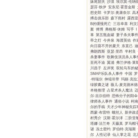
妹尾韶夫
沙漠
埃尔莫·伦纳
瑟芬·铁伊
安东尼·霍普金斯
想史郎
卡罗尔·奥康奈尔
高
搏击俱乐部
森下雨村
露西亚
B的缓慢死亡
三谷幸喜
利文
案
傅博
弗格斯·休姆
写手
辜
第五瓶血罐
妻子杀夫事
帝之灯
今井泉
海渡英佑
作
向日葵不开的夏天
东直己
迪
弗朗西斯
亚瑟·里昂
半村良
杀妻事件
歌舞伎演员杀人事
至死不渝
翼浦
弗兰伊格·莱
川昌子
左岸奖
双轮马车的
SMAP乐队杀人事件
中国
罗
·特瑞尔
伸缩吊带
玛丽·克拉
绿胶囊之谜
薇儿·麦克德米德
本格推理
占星术杀人魔法
尔·吉尔伯特
恐怖分子的阳伞
律师杀人事件
通俗小说
柯
尔的手稿
天才少年神秘失踪
西蒙·布雷特
螺丝人
新井政
村秀介
汉斯·霍尔泽
二阶堂
塔娜·法兰奇
天藤真
罗马帽
谜
冻土密约
罗伯特·克瑞斯
尔
人性记录
仙人掌之花
北