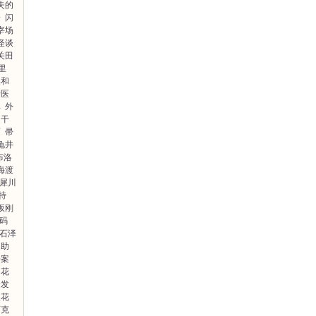
失的
一
闪
宰场
怪谈
关田
里
美和
牙医
库
外
田干
面
帚
龟井
布洛
海渡
犀川
特
坂刚
码
石泽
自助
杀案
花
金发
天花
柯克