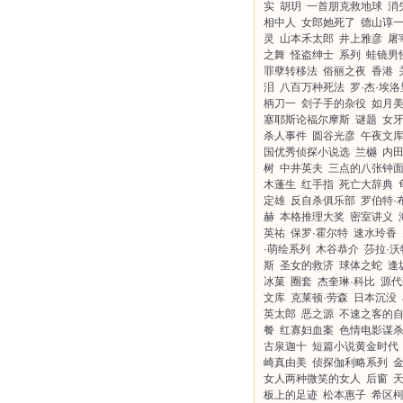
实
胡玥
一首朋克救地球
消
相中人
女郎她死了
德山谆
灵
山本禾太郎
井上雅彦
屠
之舞
怪盗绅士
系列
蛙镜男
罪孽转移法
俗丽之夜
香港
泪
八百万种死法
罗·杰·埃洛
柄刀一
刽子手的杂役
如月
塞耶斯论福尔摩斯
谜题
女
杀人事件
圆谷光彦
午夜文
国优秀侦探小说选
兰樾
内
树
中井英夫
三点的八张钟
木蓬生
红手指
死亡大辞典
定雄
反自杀俱乐部
罗伯特·
赫
本格推理大奖
密室讲义
英祐
保罗·霍尔特
速水玲香
·萌绘系列
木谷恭介
莎拉·沃
斯
圣女的救济
球体之蛇
逢
冰菓
圈套
杰奎琳·科比
源代
文库
克莱顿·劳森
日本沉没
英太郎
恶之源
不速之客的
餐
红寡妇血案
色情电影谋
古泉迦十
短篇小说黄金时代
崎真由美
侦探伽利略系列
女人两种微笑的女人
后窗
板上的足迹
松本惠子
希区