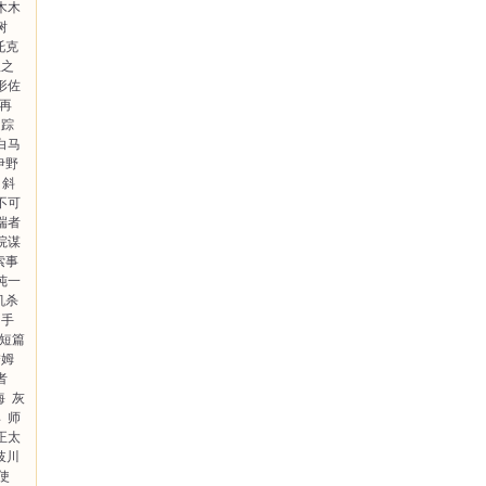
木木
树
托克
理之
形佐
再
追踪
白马
伊野
斜
不可
端者
院谋
索事
纯一
机杀
的手
短篇
詹姆
者
海
灰
典
师
正太
岐川
使