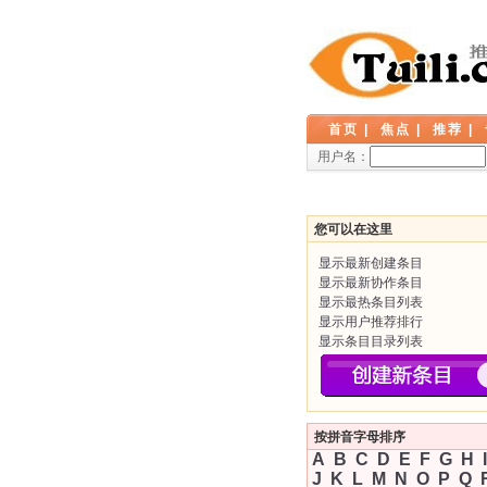
首页
|
焦点
|
推荐
|
用户名：
您可以在这里
显示最新创建条目
显示最新协作条目
显示最热条目列表
显示用户推荐排行
显示条目目录列表
按拼音字母排序
A
B
C
D
E
F
G
H
I
J
K
L
M
N
O
P
Q