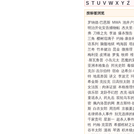
S
T
U
V
W
X
Y
Z
按标签浏览
罗纳德·巴恩斯
MWA
池井户
明治开化安吾捕物帖
杰夫里
弗
刀锋之先
李迪
爆杀预告
三角
樱树琉璃子
约翰·康奈
语系列
脑髓地狱
鸣海园
塔
兰奇
竹本健治
昆金
微推理
梅利亚·皮博迪
梦鬼
牧师
维
·斯瓦鲁普
小岛元太
恶魔的
亚洲本格集合
邦光史郎
毒
克尔·吉尔伯特
宿命
达希尔·
特
地底兽国
讲义
李波児
玛
希金斯·克拉克
日高恒太朗
女法医：肉体证据
本格推理
俱乐部
龙卧亭幻想
杰克·福
童谣杀人
药丸岳
双轮马车
密
佩内洛普的网
奥古斯特·
斯
白衣女郎
周浩晖
京极夏
名律师杀人事件
别无选择的
千家贵司
星新一
超杀人事
牲
约翰·克雷西
希腊棺材之
谷羊太郎
漫画
琴酒
积木镜