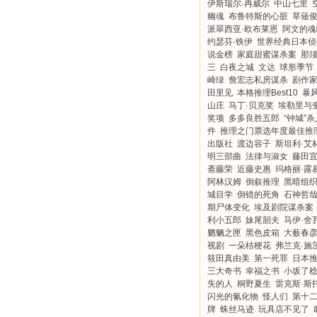
伊斯瑞尔·冉威尔
中山七里
幽魂
布鲁特斯的心脏
草薙
派翠西亚·欧布莱恩
阿文的魂
约瑟芬·铁伊
世界经典日本侦
说金榜
家庭甜蜜谋杀案
那
三
白夜之城
文达
球形季节
崎绿
詹宏志私房谋杀
剧作
田里见
本格推理Best10
暴
山庄
马丁·贝克奖
埃勒里与
奖项
多多良胜五郎
“钟城”
件
推理之门票选年度最佳推
出版社
渡边容子
斯坦利·艾
明三部曲
法律与淑女
藤田
斋藤荣
近藤史惠
玛格丽·露
阿林汉姆
倒叙推理
黑暗组
城目学
倒错的死角
石神哲
期尸体变化
埃及剧院谋杀案
利小五郎
妹尾韶夫
马伊·舍
魍魉之匣
黑色皮箱
大薮春
视剧
一朵桔梗花
弗兰克·施
筱田真由美
第一死罪
日本
三大奇书
幸福之书
小坂了
失的人
桐野夏生
雷克斯·斯
闪光的氰化物
怪人们
第十
牌
蛛丝马迹
玩具店不见了