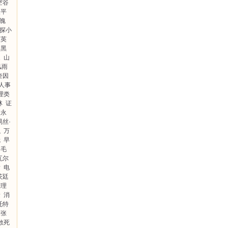
空谷
俊平
魄
探小
须英
黑
家
山
风雨
奎因
杀人事
理类
林
证
宜永
易丝·
织
万
哉
早
毛
瓦尔
彦
电
茨廷
推理
稔
消
托特
二张
敢死