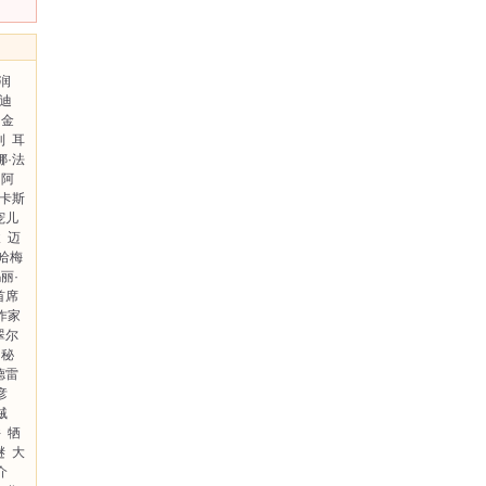
润
·迪
金
利
耳
娜·法
阿
卡斯
宠儿
猿
迈
哈梅
丽·
首席
作家
翠尔
的秘
德雷
彦
贼
件
牺
谜
大
介