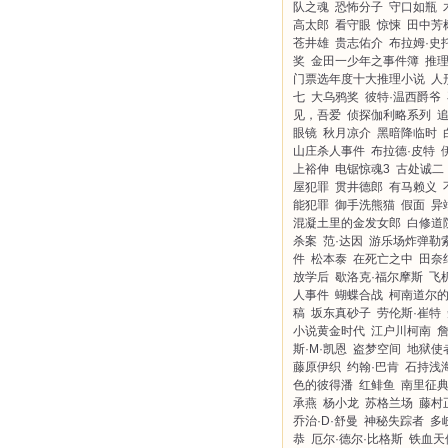
队之魂
恐怖分子
守口如瓶
高太郎
看守眼
惊悚
田中芳
苍井雄
贵志佑介
布拉姆·史
奖
金田一少年之事件簿
推
门票选年度十大推理小说
人
七
大乌鸦奖
彼特·温西爵爷
见，吾爱
侦探伽利略系列
眼镜
秋月凉介
黑暗降临时
山庄杀人事件
布拉德·皮特
上裕伸
电锯惊魂3
古处诚二
屋犯罪
贯井德郎
有马赖义
能犯罪
御手洗熊猫
假面
异
混凝土里的金发女郎
白修道
杀案
范·达因
游乐场炸弹勒
件
松本泰
在死亡之中
田奈
放学后
歇洛克·福尔摩斯
飞
人事件
蝴蝶合战
柯南道尔
稿
坂东真砂子
劳伦斯·崔特
小说黄金时代
江户川柯南
斯·M·凯恩
盗梦空间
地狱使
藤原伊织
约翰·巴肯
石持浅
色的彼得潘
红鲱鱼
南里征
承燕
杨小龙
苏格兰场
藤村
乔治·D·舒曼
神秘失踪者
多
恭
厄尔·德尔·比格斯
铁血天