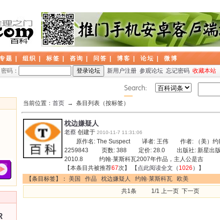
专题
|
组织
|
标签
|
咨询
|
问答
|
博客
|
论坛
|
微博
密码：
新用户注册
参观论坛
忘记密码
收藏本站
当前位置：
首页
→ 条目列表（按标签）
枕边嫌疑人
老蔡
创建于
2010-11-7 11:31:06
原作名: The Suspect 译者: 王伟 作者: （美）约翰
2259843 页数: 388 定价: 28.0 出版社: 新
2010.8 约翰·莱斯科瓦2007年作品，主人公是吉
【本条目共被推荐
67
次】 【
点此阅读全文
（
1026
）】
【条目标签】：
美国
作品
枕边嫌疑人
约翰·莱斯科瓦
欧美
共1条 1/1 上一页 下一页
R