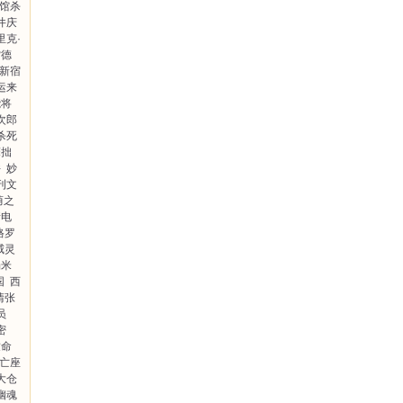
馆杀
井庆
里克·
雷德
新宿
运来
能将
次郎
杀死
笨拙
件
妙
刊文
荫之
情电
格罗
威灵
汤米
国
西
清张
员
密
致命
亡座
大仓
幽魂