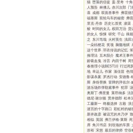
猫
堕落的信徒
盖·里奇
十角
人预告
林佛儿
赤川次郎
门
喜
成都
双面兽事件
弗雷德
福塞斯
双轮马车的秘密
弗
里克·丹奈
历史匕首奖
凌渠
鲛
时间的女儿
权田万治
货
的女人
惊悚
研究
千山
殊
之
东川笃哉
火村英生
浅田
一朵桔梗花
奖项
脑髓地狱
这个世界
羽衣传说的记忆
推理法
五木阳介
魔术王事
龄吸血鬼
冷言
内田干树
周
春推理小说BEST10
行过死
地
幸运儿
作家
湊佳苗
色
影谋杀案
罗杰行动
安德鲁·
斯
身份替换
冒牌的拜佐尔·
游乐场炸弹勒索事件
犯罪
奥斯丁·弗里曼
莱昂纳多
法
德尼·谢尔顿
贯井德郎
松本
工藤新一
终极选择
古殿
演
迷宫的十字路口
彩虹村的秘
新井政彦
被诅咒的木乃伊
相似
英国
弗兰伊格·莱斯
死
席
角川书店
到坟场的车票
崇裕
宋慈
最后的律师
空谷