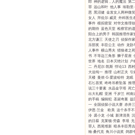
郎
神的逻辑，人的魔法
第
罪
远山和叶
他人事
埃勒里
恩
黑沼健
金发女人两种微
女人
拜佐尔·威灵
外科医生
事件
模拟密室
对华文推理
的期待
蓝色天堂
检察官的
阳台上的男子
韩国推理作家
北方谦三
天使之刃
侦探作
乐部奖
丰臣公主
动作
龙卧
人事件
横山秀夫
猎狼者之
书
不等边三角形
狮子星座
世界
地名
日本灭绝计划
户
二
丹尼尔·凯斯
悖论13
西
大迫纯一
推理
山村正夫
引
天楼
曼侬·G·爱波哈特
龙眠
石匕首奖
咚咚吊桥坠落
推
说三十要素
水晶金字塔
死
出大礼帽
亚洲
千岁兰
柯南
的手稿
编辑犯
圣诞奇案
益
一
全国侦探小说大赛
赤井
伊恩·兰金 欧美
这个杀手不
冷
裘小龙
小城
新津清美
的日晷
克莱顿·劳森
李垠
无
罪人
西尾维新
暗杀丰臣秀
翰·桑代克
角川小说奖
鸽群