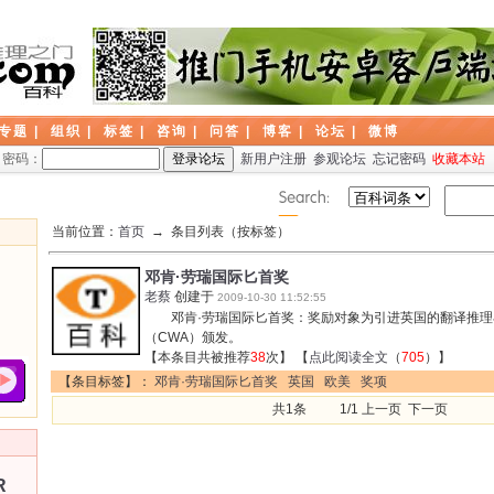
专题
|
组织
|
标签
|
咨询
|
问答
|
博客
|
论坛
|
微博
密码：
新用户注册
参观论坛
忘记密码
收藏本站
当前位置：
首页
→ 条目列表（按标签）
邓肯·劳瑞国际匕首奖
老蔡
创建于
2009-10-30 11:52:55
邓肯·劳瑞国际匕首奖：奖励对象为引进英国的翻译推理
（CWA）颁发。
【本条目共被推荐
38
次】 【
点此阅读全文
（
705
）】
【条目标签】：
邓肯·劳瑞国际匕首奖
英国
欧美
奖项
共1条 1/1 上一页 下一页
R