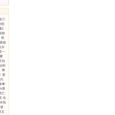
斯汀·
的犯
魂2
祖贻
 欧
面超
克尔·
庭一
夏
艾伯
运的
罪
弗
派
新
白
洛琳·
9%诱
死亡
莫·伦
木悦
渡
胜五