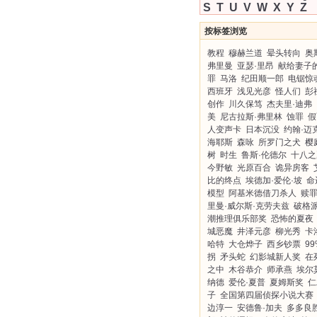
S
T
U
V
W
X
Y
Z
按标签浏览
教程
穆赫兰道
晕头转向
奥
弗里曼
亚瑟·里昂
献给妻子
罪
马洛
纪田顺一郎
电锯惊
西班牙
浅见光彦
怪人们
彭
创作
川久保笃
杰夫里·迪弗
美
尼古拉斯·弗里林
蚀罪
假
人变声卡
日本沉没
约翰·迈
海耶斯
森咏
所罗门之犬
樱
树
时生
鲁斯·伦德尔
十八之
今野敏
光原百合
诡异房客
比的终点
埃德加·爱伦·坡
命
模型
阿基米德借刀杀人
赎
里曼·威尔斯·克劳夫兹
破格
潮推理俱乐部奖
恐怖的夏夜
城恶魔
井泽元彦
柳光秀
卡
哈特
大仓烨子
西乡钞票
9
拐
矛头蛇
幻影城新人奖
在
之中
木谷恭介
师承燕
埃尔
纳德
爱伦·夏普
夏姆斯奖
仁
子
全国第四届侦探小说大赛
边淳一
安德鲁·加夫
多多良