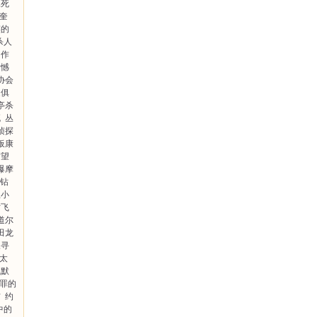
二死
·奎
笑的
杀人
创作
遗憾
协会
家俱
亭杀
死
丛
侦探
板康
村望
爆摩
钻
理小
亡飞
道尔
田龙
三寻
太
沉默
罪的
吉
约
中的