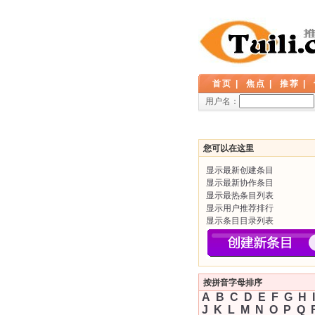
首页
|
焦点
|
推荐
|
用户名：
您可以在这里
显示最新创建条目
显示最新协作条目
显示最热条目列表
显示用户推荐排行
显示条目目录列表
按拼音字母排序
A
B
C
D
E
F
G
H
I
J
K
L
M
N
O
P
Q