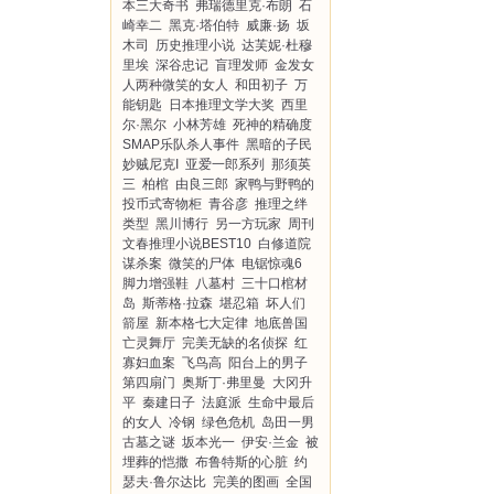
本三大奇书
弗瑞德里克·布朗
石
崎幸二
黑克·塔伯特
威廉·扬
坂
木司
历史推理小说
达芙妮·杜穆
里埃
深谷忠记
盲理发师
金发女
人两种微笑的女人
和田初子
万
能钥匙
日本推理文学大奖
西里
尔·黑尔
小林芳雄
死神的精确度
SMAP乐队杀人事件
黑暗的子民
妙贼尼克I
亚爱一郎系列
那须英
三
柏棺
由良三郎
家鸭与野鸭的
投币式寄物柜
青谷彦
推理之绊
类型
黑川博行
另一方玩家
周刊
文春推理小说BEST10
白修道院
谋杀案
微笑的尸体
电锯惊魂6
脚力增强鞋
八墓村
三十口棺材
岛
斯蒂格·拉森
堪忍箱
坏人们
箭屋
新本格七大定律
地底兽国
亡灵舞厅
完美无缺的名侦探
红
寡妇血案
飞鸟高
阳台上的男子
第四扇门
奥斯丁·弗里曼
大冈升
平
秦建日子
法庭派
生命中最后
的女人
冷钢
绿色危机
岛田一男
古墓之谜
坂本光一
伊安·兰金
被
埋葬的恺撒
布鲁特斯的心脏
约
瑟夫·鲁尔达比
完美的图画
全国