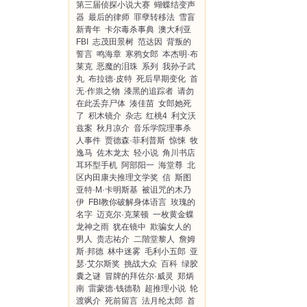
第三届侦探小说大赛
蝴蝶结变声
器
最后的律师
罪孽转移法
雪盲
新青年
卡尔毒杀事典
澳大利亚
FBI
志茂田景树
范达因
背叛的
誓言
鸣海章
寒鸦女郎
本杰明·布
莱克
恶魔的泪珠
系列
我孙子武
丸
布拉德·皮特
死后早期变化
首
无·作祟之物
漆黑的追踪者
请勿
在此丢弃尸体
湊佳苗
女郎她死
了
积木镜介
杂志
红桃4
利文沃
兹案
秋月凉介
音乐学院理事杀
人事件
贾德森·菲利普斯
惊悚
牧
逸马
佐木龙太
轻小说
角川书店
耳环型手机
阿部阳一
海堂尊
北
区内田康夫推理文学奖
信
斯图
亚特·M·卡明斯基
被诅咒的木乃
伊
FBI教你破解身体语言
玫瑰的
名字
迈克尔·克莱顿
一枚黄金蝶
龙神之雨
犹在镜中
欺骗女人的
男人
贵志祐介
二階堂黎人
詹姆
斯·邦德
林中迷雾
毛利小五郎
亚
瑟·艾尔斯奖
挑战大众
百科
绿胶
囊之谜
冒牌的拜佐尔·威灵
郑炳
南
雷蒙德·钱德勒
超推理小说
轮
渡飒介
死前留言
法月纶太郎
首