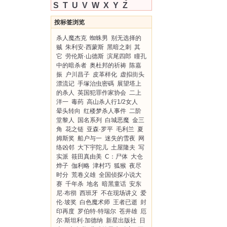
S
T
U
V
W
X
Y
Z
按标签浏览
杀人魔杰克
蜘蛛男
别无选择的
贼
朱利安·西蒙斯
黑暗之刺
其
它
劳伦斯·山德斯
滨尾四郎
瞳孔
中的暗杀者
奥杜邦的祈祷
陈嘉
振
户川昌子
皮革样化
虚拟街头
漂流记
手塚治虫密碼
展望塔上
的杀人
英国犯罪作家协会
二上
洋一
毒药
高山杀人行1/2女人
晕头转向
红楼梦杀人事件
二阶
堂黎人
国名系列
白城恶魔
金三
角
花之链
亚森·罗平
毛利兰
夏
姆斯奖
船户与一
迷失的雪夜
网
络凶邻
大下宇陀儿
土屋隆夫
写
实派
筱田真由美
C：尸体
大仓
烨子
伽利略
津村巧
狐猴
夜尽
时分
荒卷义雄
全国侦探小说大
赛
千年杀
地名
暗黑童话
安东
尼·布彻
西班牙
不在现场讲义
爱
伦·坡奖
白色魔术师
王者已逝
封
印再度
罗伯特·特瑞尔
苍井雄
厄
尔·斯坦利·加德纳
新星出版社
日