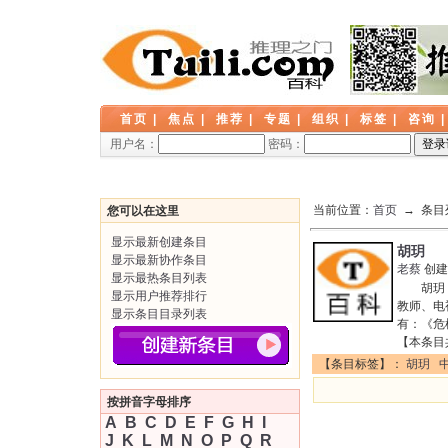
首页
|
焦点
|
推荐
|
专题
|
组织
|
标签
|
咨询
用户名：
密码：
当前位置：
首页
→ 条目
您可以在这里
显示最新创建条目
胡玥
显示最新协作条目
老蔡
创建
显示最热条目列表
胡玥（女
显示用户推荐排行
教师、电
显示条目目录列表
有：《危
【本条目
【条目标签】：
胡玥
按拼音字母排序
A
B
C
D
E
F
G
H
I
J
K
L
M
N
O
P
Q
R