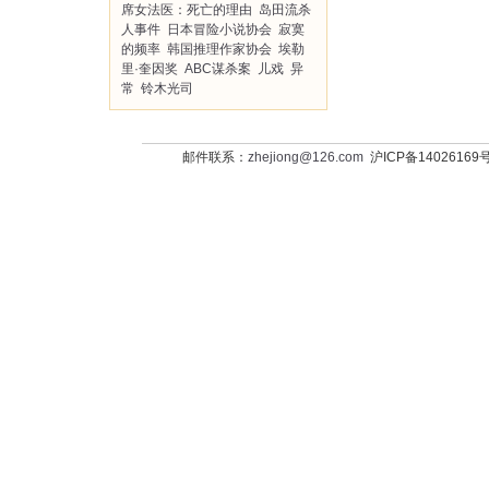
席女法医：死亡的理由
岛田流杀
人事件
日本冒险小说协会
寂寞
的频率
韩国推理作家协会
埃勒
里·奎因奖
ABC谋杀案
儿戏
异
常
铃木光司
邮件联系：
zhejiong@126.com
沪ICP备14026169