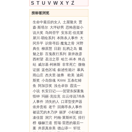
S
T
U
V
W
X
Y
Z
按标签浏览
生命中最后的女人
土屋隆夫
贾
森·斯塔尔
大坪砂男
恐怖悬疑小
说大奖
鸟饲否宇
安东尼·伯克莱
犀川·萌绘系列
本阵杀人事件
大
冈升平
识骨寻踪·魔鬼之骨
河野
典生
柳原慧
日剧
乱鸦之岛
魑
魅之影
百鬼夜行系列
新井政彦
西村望
圣洁之罪
哈兰·科本
终点
站
威尔基·柯林斯
非常死亡
微物
证据
蓝色区域
叙述性诡计
暴风
雨山庄
杰夫里·迪弗 欧美
迪莉
斯奖
小岛惊魂
Krimi
五条红鲱
鱼
阿加莎奖
浅仓卓弥
霞流一
小说
长安日记——贺望东探案集
怪钟
玛丽·克拉克
出云传说7/8杀
人事件
消失的人
口罩型变声器
依井贵裕
老千
回廊亭杀人事件
被诅咒的木乃伊
丽罗
小杉健治
凑佳苗
洞穴
约翰·莱斯科瓦
排行
榜
穆赫兰道
哲瑞·雷恩的最后一
案
井原真奈美
德山谆一
轩弦