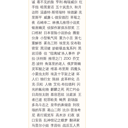
诚
看不见的脸
亨利·梅瑞威尔
红
手指
暗黑童话
五十岚贵久
秋月
达郎
温森特·斯塔瑞特
埃德蒙·克
里斯平
威廉·L·德安德烈
草莓之
夜
石崎幸二
林佛儿推理小说奖
银座幽灵
侦探作家俱乐部奖
三
口棺材
日本冒险小说协会
圈套
分身
小型氧气筒
重力小丑
第七
重解答
雾岛三郎
埃里克·安布勒
密室
黑沼健
妙龄吸血鬼系列
黑
岩泪香
信
“琉璃城”杀人事件
萨
拉·沃特斯
推理之门
ZOO
乔艾
思·波特
角落里的老人
俄罗斯幽
灵军舰之谜
维基·布里斯
四魔头
小栗虫太郎
埃及十字架之谜
坏
人们
独行女
陈娟
皮革样化
吕
克·贝松
人物
艾伦·布拉德利
闪
光的氰化物
麒麟之死
死亡约会
日高恒太朗
慕容思炫
法庭派
王
者已逝
犯罪欧美
蝇男
剧场版
多岛斗志之
皇帝的鼻烟壶
到坟
场的车票
葛山二郎
比尔·普洛奇
尼
夜行观览车
高木涉
幻夜
坂
口安吾
乱神馆记之蝶梦
翻译家
马普尔小姐
李昌钰
战后五人男