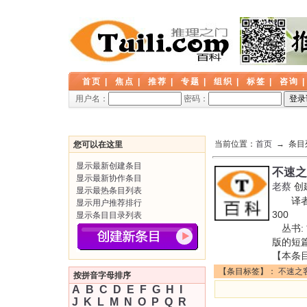
首页
|
焦点
|
推荐
|
专题
|
组织
|
标签
|
咨询
用户名：
密码：
当前位置：
首页
→ 条目
您可以在这里
显示最新创建条目
不速之
显示最新协作条目
老蔡
创
显示最热条目列表
译者: 
显示用户推荐排行
300 
显示条目目录列表
丛书: 
版的短
【本条
【条目标签】：
不速之
按拼音字母排序
A
B
C
D
E
F
G
H
I
J
K
L
M
N
O
P
Q
R