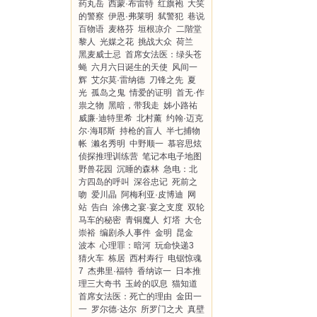
药丸岳
西蒙·布雷特
红旗袍
大笑
的警察
伊恩·弗莱明
弑警犯
巷说
百物语
麦格芬
垣根凉介
二階堂
黎人
光媒之花
挑战大众
荷兰
黑麦威士忌
首席女法医：绿头苍
蝇
六月六日诞生的天使
风间一
辉
艾尔莫·雷纳德
刀锋之先
夏
光
孤岛之鬼
情爱的证明
首无·作
祟之物
黑暗，带我走
姊小路祐
威廉·迪特里希
北村薰
约翰·迈克
尔·海耶斯
持枪的盲人
半七捕物
帐
濑名秀明
中野顺一
慕容思炫
侦探推理训练营
笔记本电子地图
野兽花园
沉睡的森林
急电：北
方四岛的呼叫
深谷忠记
死前之
吻
爱川晶
阿梅利亚·皮博迪
网
站
告白
涂佛之宴·宴之支度
双轮
马车的秘密
青铜魔人
灯塔
大仓
崇裕
编剧杀人事件
金明
昆金
波本
心理罪：暗河
玩命快递3
猜火车
栋居
西村寿行
电锯惊魂
7
杰弗里·福特
香纳谅一
日本推
理三大奇书
玉岭的叹息
猫知道
首席女法医：死亡的理由
金田一
一
罗尔德·达尔
所罗门之犬
真壁