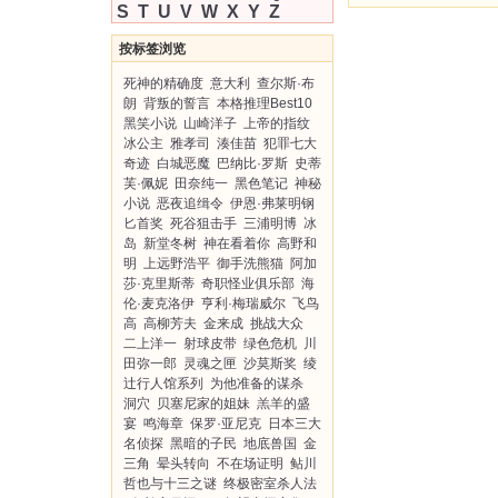
S
T
U
V
W
X
Y
Z
按标签浏览
死神的精确度
意大利
查尔斯·布
朗
背叛的誓言
本格推理Best10
黑笑小说
山崎洋子
上帝的指纹
冰公主
雅孝司
湊佳苗
犯罪七大
奇迹
白城恶魔
巴纳比·罗斯
史蒂
芙·佩妮
田奈纯一
黑色笔记
神秘
小说
恶夜追缉令
伊恩·弗莱明钢
匕首奖
死谷狙击手
三浦明博
冰
岛
新堂冬树
神在看着你
高野和
明
上远野浩平
御手洗熊猫
阿加
莎·克里斯蒂
奇职怪业俱乐部
海
伦·麦克洛伊
亨利·梅瑞威尔
飞鸟
高
高柳芳夫
金来成
挑战大众
二上洋一
射球皮带
绿色危机
川
田弥一郎
灵魂之匣
沙莫斯奖
绫
辻行人馆系列
为他准备的谋杀
洞穴
贝塞尼家的姐妹
羔羊的盛
宴
鸣海章
保罗·亚尼克
日本三大
名侦探
黑暗的子民
地底兽国
金
三角
晕头转向
不在场证明
鲇川
哲也与十三之谜
终极密室杀人法