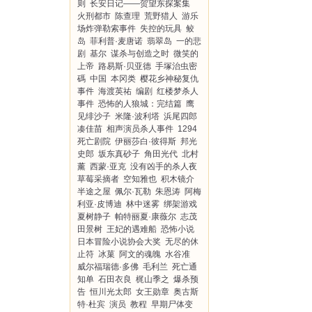
则
长安日记——贺望东探案集
火刑都市
陈查理
荒野猎人
游乐
场炸弹勒索事件
失控的玩具
鲛
岛
菲利普·麦唐诺
翡翠岛
一的悲
剧
基尔
谋杀与创造之时
微笑的
上帝
路易斯·贝亚德
手塚治虫密
碼
中国
本冈类
樱花乡神秘复仇
事件
海渡英祐
编剧
红楼梦杀人
事件
恐怖的人狼城：完结篇
鹰
见绯沙子
米隆·波利塔
浜尾四郎
凑佳苗
相声演员杀人事件
1294
死亡剧院
伊丽莎白·彼得斯
邦光
史郎
坂东真砂子
角田光代
北村
薰
西蒙·亚克
没有凶手的杀人夜
草莓采摘者
空知雅也
积木镜介
半途之屋
佩尔·瓦勒
朱恩涛
阿梅
利亚·皮博迪
林中迷雾
绑架游戏
夏树静子
帕特丽夏·康薇尔
志茂
田景树
王妃的遇难船
恐怖小说
日本冒险小说协会大奖
无尽的休
止符
冰菓
阿文的魂魄
水谷准
威尔福瑞德·多佛
毛利兰
死亡通
知单
石田衣良
梶山季之
爆杀预
告
恒川光太郎
女王勋章
奥古斯
特·杜宾
演员
教程
早期尸体变