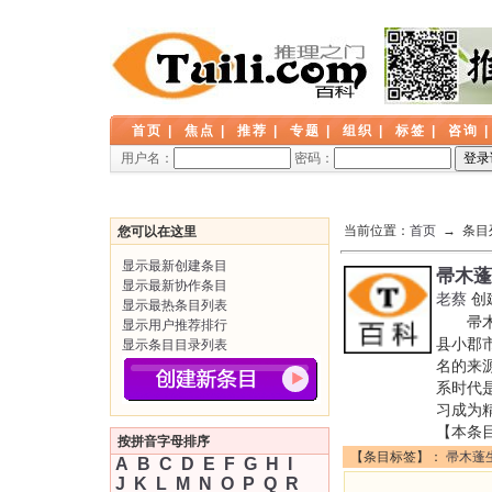
首页
|
焦点
|
推荐
|
专题
|
组织
|
标签
|
咨询
用户名：
密码：
当前位置：
首页
→ 条目
您可以在这里
显示最新创建条目
帚木蓬
显示最新协作条目
老蔡
创
显示最热条目列表
帚木蓬
显示用户推荐排行
县小郡
显示条目目录列表
名的来
系时代
习成为
【本条
按拼音字母排序
【条目标签】：
帚木蓬
A
B
C
D
E
F
G
H
I
J
K
L
M
N
O
P
Q
R