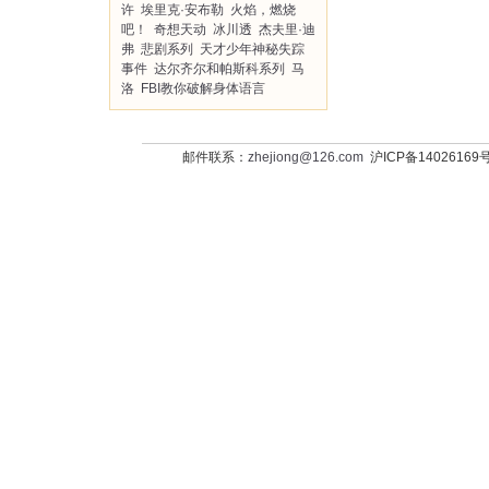
许
埃里克·安布勒
火焰，燃烧
吧！
奇想天动
冰川透
杰夫里·迪
弗
悲剧系列
天才少年神秘失踪
事件
达尔齐尔和帕斯科系列
马
洛
FBI教你破解身体语言
邮件联系：
zhejiong@126.com
沪ICP备14026169