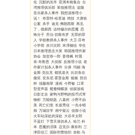
化
沉默的羔羊
亚洲本格集合
台
湾推理俱乐部
笨拙推理法
追随
音乐家杀人事件
我想读推理小
说！
布雷特·哈里迪
绝技
大唐狄
公案
杀手
迪克·弗朗西斯
再见
了，德彪西
达特穆尔的恶魔
恐
怖分子
乔治·切斯布罗
无罪的罪
人
学校教师杀人事件
大卫·芬奇
小学馆
赤川次郎
米澤穗信
华生
日本推理悬念大奖
韩国推理作家
协会
加贺恭一郎
姜维枫
时晨
肯·布鲁恩
大侦探
反推理小说
老
作家计划杀人事件
分身
玛丽·海
金斯·克拉克
都筑道夫
比目鱼在
微笑
安东尼·霍普金斯
狐猴
胜目
梓
须藤南翠
漫画
今野敏
口罩
型变声器
鸳鸯蝴蝶派
侦探游戏
日影丈吉
家鸭与野鸭的投币式寄
物柜
万能钥匙
八墓村
小野不由
美
死亡幻觉
长坂秀佳
一先令蜡
烛
万城目学
画中疑云
侦探小说
火车站深处的深处
大谷羊太郎
不蓝灯
下雪天请勿杀人
哈兰·科
本
恶魔的泪珠
迈克尔·康奈利
三
津田信三
国际刑警组织
奈欧·马