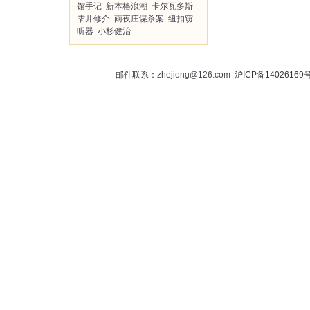
馆手记
新本格浪潮
卡尔瓦多斯
雫井修介
雨夜庄谋杀案
纽扣窃
听器
小杉健治
邮件联系：
zhejiong@126.com
沪ICP备14026169