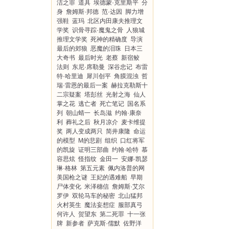
洁之罪
道具
埃德蒙·克里斯平
分
身
詹姆斯·邦德
范·达因
脚力增
强鞋
蓝玛
北区内田康夫推理文
学奖
识骨寻踪·魔鬼之骨
人狼城
推理文学奖
死神的精确度
导演
最后的郊狼
恶魔的泪珠
日本三
大奇书
最后时光
老蔡
新宿鲛
法则
东尼·席勒曼
深谷忠记
布雷
特·哈里迪
犀川创平
角膜混浊
哲
瑞·雷恩的最后一案
赫拉克勒斯十
二宗疑案
塔彭丝
光射之海
仙人
掌之花
逃亡者
死亡笔记
国名系
列
朝山蜻一
长岛滋
约翰·康奈
利
葬礼之后
秋月凉介
麦卡维提
奖
两人变成两只
简井康隆
命运
的模型
M的悲剧
组织
口红将军
的凯旋
证明三部曲
约翰·哈特
慕
容思炫
怪指纹
金田一
安娜·凯瑟
琳·格林
第五元素
佩内洛普的网
美国枪之谜
王妃的遇难船
早期
尸体变化
米泽穗信
詹姆斯·艾尔
罗伊
双轮马车的秘密
北山猛邦
火村英生
魔法妄想症
服部真弓
何许人
贺望东
第二死罪
十一张
牌
新参者
萨克斯·儒默
佐野洋