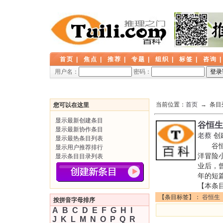
首页
|
焦点
|
推荐
|
专题
|
组织
|
标签
|
咨询
用户名：
密码：
当前位置：
首页
→ 条目
您可以在这里
显示最新创建条目
谷恒生
显示最新协作条目
老蔡
创
显示最热条目列表
谷恒生（
显示用户推荐排行
洋冒险
显示条目目录列表
业后，曾
年的短
【本条
【条目标签】：
谷恒生
按拼音字母排序
A
B
C
D
E
F
G
H
I
J
K
L
M
N
O
P
Q
R