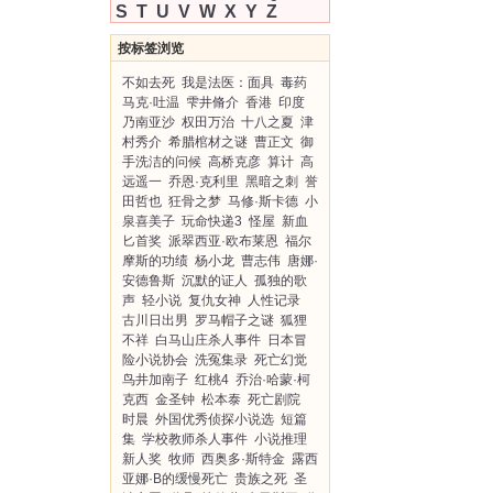
S
T
U
V
W
X
Y
Z
按标签浏览
不如去死
我是法医：面具
毒药
马克·吐温
雫井脩介
香港
印度
乃南亚沙
权田万治
十八之夏
津
村秀介
希腊棺材之谜
曹正文
御
手洗洁的问候
高桥克彦
算计
高
远遥一
乔恩·克利里
黑暗之刺
誉
田哲也
狂骨之梦
马修·斯卡德
小
泉喜美子
玩命快递3
怪屋
新血
匕首奖
派翠西亚·欧布莱恩
福尔
摩斯的功绩
杨小龙
曹志伟
唐娜·
安德鲁斯
沉默的证人
孤独的歌
声
轻小说
复仇女神
人性记录
古川日出男
罗马帽子之谜
狐狸
不祥
白马山庄杀人事件
日本冒
险小说协会
洗冤集录
死亡幻觉
鸟井加南子
红桃4
乔治·哈蒙·柯
克西
金圣钟
松本泰
死亡剧院
时晨
外国优秀侦探小说选
短篇
集
学校教师杀人事件
小说推理
新人奖
牧师
西奥多·斯特金
露西
亚娜·B的缓慢死亡
贵族之死
圣