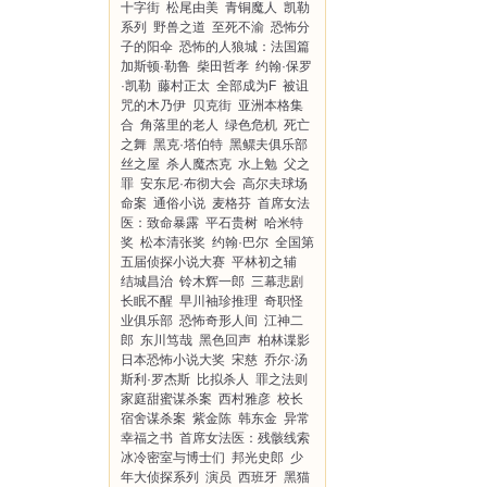
十字街
松尾由美
青铜魔人
凯勒
系列
野兽之道
至死不渝
恐怖分
子的阳伞
恐怖的人狼城：法国篇
加斯顿·勒鲁
柴田哲孝
约翰·保罗
·凯勒
藤村正太
全部成为F
被诅
咒的木乃伊
贝克街
亚洲本格集
合
角落里的老人
绿色危机
死亡
之舞
黑克·塔伯特
黑鳏夫俱乐部
丝之屋
杀人魔杰克
水上勉
父之
罪
安东尼·布彻大会
高尔夫球场
命案
通俗小说
麦格芬
首席女法
医：致命暴露
平石贵树
哈米特
奖
松本清张奖
约翰·巴尔
全国第
五届侦探小说大赛
平林初之辅
结城昌治
铃木辉一郎
三幕悲剧
长眠不醒
早川袖珍推理
奇职怪
业俱乐部
恐怖奇形人间
江神二
郎
东川笃哉
黑色回声
柏林谍影
日本恐怖小说大奖
宋慈
乔尔·汤
斯利·罗杰斯
比拟杀人
罪之法则
家庭甜蜜谋杀案
西村雅彦
校长
宿舍谋杀案
紫金陈
韩东金
异常
幸福之书
首席女法医：残骸线索
冰冷密室与博士们
邦光史郎
少
年大侦探系列
演员
西班牙
黑猫