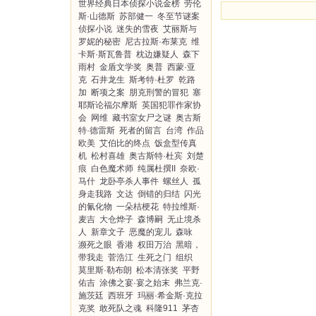
世界经典日本侦探小说金榜
劳伦
斯·山德斯
苏部健一
冬至节谜案
侦探小说
迷失的雪夜
艾丽斯与
罗妮的秘密
尼古拉斯·布莱克
维
卡斯·斯瓦鲁普
枕边嫌疑人
森下
雨村
金盾文学奖
奥普
西蒙·亚
克
石井龙生
斯考特·杜罗
乾路
加
断项之案
朋克刑警的冒犯
塞
耶斯论福尔摩斯
英国犯罪作家协
会
网维
藏书室女尸之谜
奥古斯
特·德雷斯
死者的留言
台湾
作品
欧美
艾伯比的终点
饭盒型传真
机
松村喜雄
奥古斯特·杜宾
刘楚
痕
白色魔术师
纯属杜撰II
奈欧·
马什
龙卧亭杀人事件
螺丝人
孤
身走我路
文达
倒错的归结
闪光
的氰化物
一朵桔梗花
特拉维斯·
麦吉
大仓烨子
森博嗣
无止境杀
人
新章文子
恶魔的宠儿
森咏
濒死之眼
香港
权田万治
黑暗，
带我走
菅浩江
生死之门
组织
莫里斯·勒布朗
松本清张奖
平野
佑吉
涂佛之宴·宴之始末
弗兰克·
施茨廷
西班牙
玛丽·希金斯·克拉
克奖
敢死队之魂
科隆911
茅杏