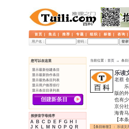
首页
|
焦点
|
推荐
|
专题
|
组织
|
标签
|
咨询
用户名：
密码：
当前位置：
首页
→ 条目
您可以在这里
显示最新创建条目
乐读
显示最新协作条目
老蔡
显示最热条目列表
显示用户推荐排行
乐读
显示条目目录列表
版的外
也有
京分社
海青马
按拼音字母排序
【本条
A
B
C
D
E
F
G
H
I
J
K
L
M
N
O
P
Q
R
【条目标签】：
乐读文