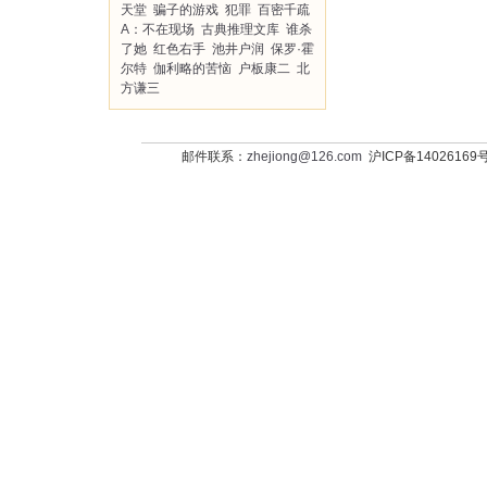
天堂
骗子的游戏
犯罪
百密千疏
A：不在现场
古典推理文库
谁杀
了她
红色右手
池井户润
保罗·霍
尔特
伽利略的苦恼
户板康二
北
方谦三
邮件联系：
zhejiong@126.com
沪ICP备14026169