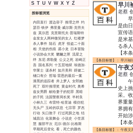
S
T
U
V
W
X
Y
Z
早川
老蔡
按标签浏览
早川袖
内田直行
渡边容子
推理之绊
约
是由日
瑟芬·铁伊
弗里曼·威尔斯·克劳夫
宣传语
兹
莫尔思
克里斯托夫·普瑞斯特
金发女人两种微笑的女人
红楼梦
是米基
杀人事件
陆石
虎牙
怪盗二十面
る杀人，T
相
天使的伤痕
裘小龙
日本冒险
【本条
小说协会大奖
魍魉之匣
流星之
绊
东尼·席勒曼
公义之死
岩崎正
【条目标签】：
早川袖
吾
国名系列
十五层地狱
埃德加·
午夜
华莱士
谋杀村
如月美和
谺健二
老蔡
樋口有介
哲瑞·雷恩的最后一案
午夜
漆黑的追踪者
井上梦人
女郎她
死了
双叶推理奖
黄金时代
奥希
史上挑
兹女男爵
献给妻子的犯罪
黑暗
采。收
的子民
法国警察局长奖
半村良
界重量
小林久三
布雷特·哈里迪
模仿犯
无头尸
玉岭的叹息
七宗罪
罗杰
界拥
行动
矢口敦子
行过死荫之地
结
开始涉
城昌治
化装舞会
小说史
小笠原
【本条
慧
服部平次
厄尔·德尔·比格斯
早期死后变化
看，死亡的颜色
【条目标签】：
午夜文