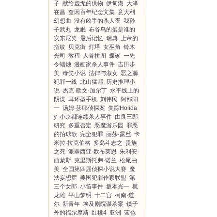
子
献给虚无的供物
伊甸湖
大泽
在昌
奎因百年纪念文集
意大利
幻想曲
没有凶手的杀人夜
我孙
子武丸
龙眠
布谷鸟的蛋是谁的
安东尼奖
最后记忆
瑞典
上帝的
指纹
贝克街
灯塔
女巫角
铃木
光司
教程
人骨拼图
蝶冢
一先
令蜡烛
漫画家杀人事件
吉田步
美
毒笑小说
法律与淑女
恶之源
犯罪一线
北山猛邦
历史推理小
说
杰克·欧文·加尔丁
水平线上的
阴谋
耳环型手机
刘伟民
阿部阳
一
汤姆·莎耶侦探案
失踪Holida
y
小京都连续杀人事件
由良三郎
研究
多重否定
恶魔游乐园
罪恶
的拍球歌
完全犯罪
丽莎·露丝
卡
米拉·拉克伯格
多岛斗志之
贵族
之死
派翠西亚·欧布莱恩
朱利安·
西蒙斯
克里斯托弗·诺兰
松尾由
美
全国第四届侦探小说大赛
魔
法妄想症
美国犯罪作家联盟
第
三个女郎
小笛事件
坂本光一
梶
龙雄
平山梦明
十二宫
柯南·道
尔
新青年
埃及剧院谋杀案
镜子
外的福尔摩斯
红桃4
亚洲
蓝色